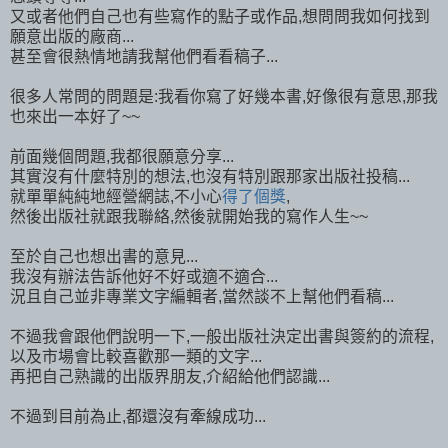
又或者他們自己也有些寫作的點子或作品,想問問我如何找到
願意出版的廠商...
甚至會很熱情地請我幫他們看看稿子...
很多人常問的問題是:我看你寫了好幾本書,好像很有意思,那我
也來出一本好了~~
前面幾個問題,我都很願意分享...
其實沒有什麼特別的想法,也沒有特別跟那家出版社投稿...
就單單純純地經營網誌,不小心
得了個獎
,
然後出版社就跟我聯絡,然後就開始我的寫作人生~~
至於自己也想出書的意見...
我沒有辦法告訴他好不好或適不適合...
況且自己並非專業文字編輯者,當然談不上幫他們看稿...
不過我會跟他們說明一下,一般出版社決定出書與簽約的流程,
以及市場會比較喜歡那一類的文字...
再把自己熟識的出版界朋友,介紹給他們認識...
不過到目前為止,都還沒有牽線成功...