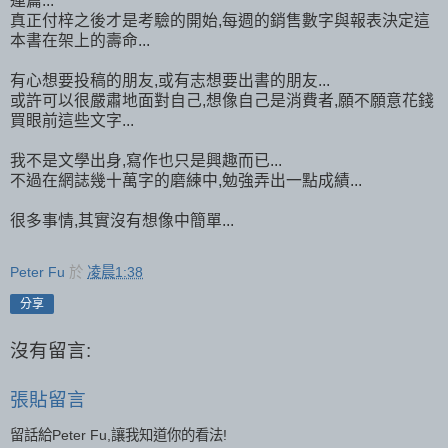
連篇...
真正付梓之後才是考驗的開始,每週的銷售數字與報表決定這
本書在架上的壽命...
有心想要投稿的朋友,或有志想要出書的朋友...
或許可以很嚴肅地面對自己,想像自己是消費者,願不願意花錢
買眼前這些文字...
我不是文學出身,寫作也只是興趣而已...
不過在網誌幾十萬字的磨練中,勉強弄出一點成績...
很多事情,其實沒有想像中簡單...
Peter Fu
於
凌晨1:38
分享
沒有留言:
張貼留言
留話給Peter Fu,讓我知道你的看法!