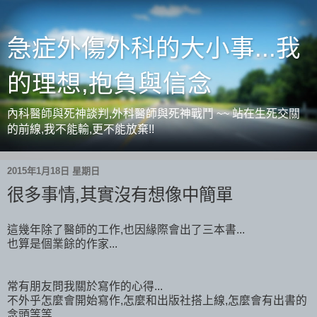
急症外傷外科的大小事...我
的理想,抱負與信念
內科醫師與死神談判,外科醫師與死神戰鬥 ~~ 站在生死交關
的前線,我不能輸,更不能放棄!!
2015年1月18日 星期日
很多事情,其實沒有想像中簡單
這幾年除了醫師的工作,也因緣際會出了三本書...
也算是個業餘的作家...
常有朋友問我關於寫作的心得...
不外乎怎麼會開始寫作,怎麼和出版社搭上線,怎麼會有出書的
念頭等等...