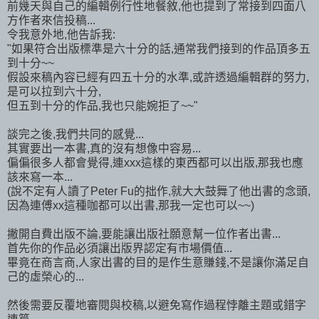
前幾天與自己的編輯例行性地餐敘,他也提到了常接到四面八
方作者來信投稿...
令我意外地,他告訴我:
"如果符合出版標準是六十分的話,通常我們接到的作品頂多五
到十分~~
假設來稿內容已經有四五十分的水準,或許透過編輯群的努力,
是可以拉到六十分,
但五到十分的作品,我也只能婉拒了~~"
談完之後,我們共同的感覺...
其實要出一本書,真的沒有想像中容易...
偏偏很多人都會覺得,連xxx這樣的東西都可以出版,那我也應
該來寫一本...
(說不定有人讀了Peter Fu的拙作,就大大鼓舞了他出書的念頭,
因為連傅xx這種咖都可以出書,那我一定也可以~~)
撇開自費出版不論,要能讓出版社願意幫一位作者出書...
首先你的作品必須讓出版界認定有市場價值...
畢竟在商言商,人家出書的目的是作生意賺錢,不是讓你滿足自
己的虛榮心的...
然後需要反覆地審閱與校稿,以避免寫作過程悖離主題或錯字