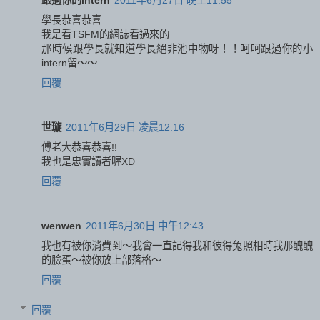
跟過你的intern
2011年6月27日 晚上11:55
學長恭喜恭喜
我是看TSFM的網誌看過來的
那時候跟學長就知道學長絕非池中物呀！！呵呵跟過你的小
intern留～～
回覆
世璇
2011年6月29日 凌晨12:16
傅老大恭喜恭喜!!
我也是忠實讀者喔XD
回覆
wenwen
2011年6月30日 中午12:43
我也有被你消費到～我會一直記得我和彼得兔照相時我那醜醜
的臉蛋～被你放上部落格～
回覆
回覆