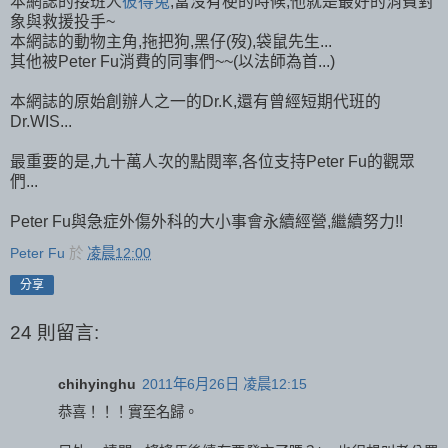
本網誌的接班人
彼得兔
,當沒有梗的時候,他就是最好的消費對
象與救援投手~
本網誌的動物主角,拖把狗,黑仔(歿),袋鼠先生...
其他被Peter Fu消費的同事們~~(以法師為首...)
本網誌的原始創辦人之一的Dr.K,還有曾經短期代班的
Dr.WIS...
最重要的是,九十萬人次的點閱率,各位支持Peter Fu的觀眾
們...
Peter Fu與急症外傷外科的大小事會永續經營,繼續努力!!
Peter Fu
於
凌晨12:00
分享
24 則留言:
chihyinghu
2011年6月26日 凌晨12:15
恭喜！！！實至名歸。