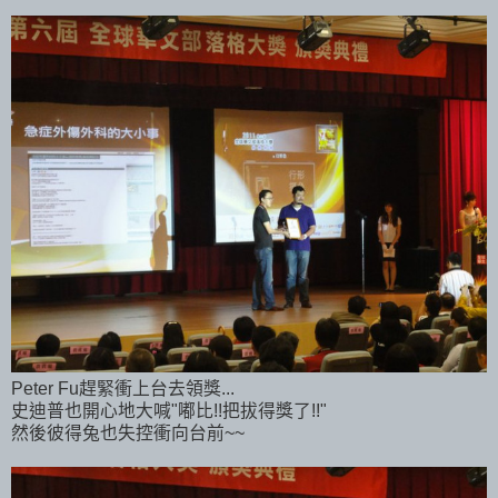
Peter Fu趕緊衝上台去領獎...
史迪普也開心地大喊"嘟比!!把拔得獎了!!"
然後彼得兔也失控衝向台前~~