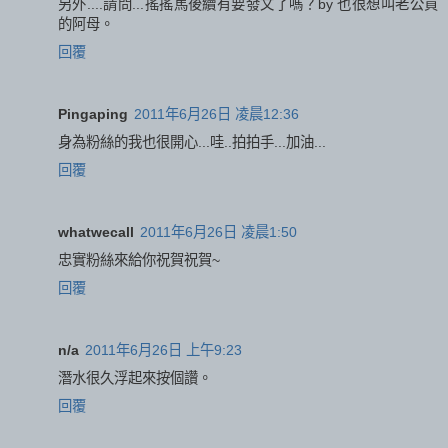
另外....請問...搖搖馬後續有要發文了嗎？by 也很想叫老公買
的阿母。
回覆
Pingaping
2011年6月26日 凌晨12:36
身為粉絲的我也很開心...哇..拍拍手...加油...
回覆
whatwecall
2011年6月26日 凌晨1:50
忠實粉絲來給你祝賀祝賀~
回覆
n/a
2011年6月26日 上午9:23
潛水很久浮起來按個讚。
回覆