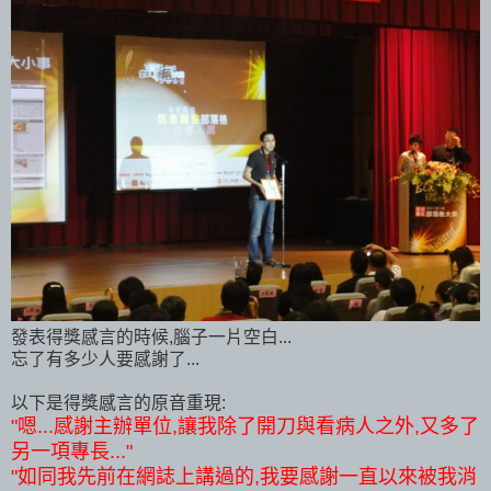
發表得獎感言的時候,腦子一片空白...
忘了有多少人要感謝了...
以下是得獎感言的原音重現:
"嗯...感謝主辦單位,讓我除了開刀與看病人之外,又多了
另一項專長..."
"如同我先前在網誌上講過的,我要感謝一直以來被我消