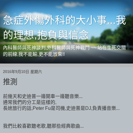
急症外傷外科的大小事...我
的理想,抱負與信念
內科醫師與死神談判,外科醫師與死神戰鬥 ~~ 站在生死交關
的前線,我不能輸,更不能放棄!!
2016年9月10日 星期六
推測
前幾天和史迪普一邊開車一邊聽音樂...
通常我們的分工是這樣的,
長途旅行的話,Peter Fu是司機,史迪普是DJ,負責播音樂...
我們比較喜歡聽老歌,聽那些經典歌曲...