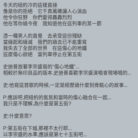
冬天的紐約冷的這樣直接
像是你的拒絕 它千真萬確讓人心淌血
他令你狂野 你們愛得轟轟烈烈
他在等你過今夜 我知道他在這列車的某一節
憑一種男人的直覺 去承受這份殘缺
當緣起和緣滅 我們的過去已不能重寫
我失去了全部的世界 在這傷心的地鐵
這麼傷心欲絕 當列車停止在第五街
史迪普放著李宗盛寫的"傷心地鐵"...
相較於無印良品的版本,史迪普喜歡李宗盛演唱會現場唱的...
史:他寫這首歌的時候,一定是經歷過什麼刻骨銘心的故事...
P:應該吧,把紐約的氣氛和當時的傷心融合在一起...
我只是不理解,為什麼是第五街?
史:什麼意思?
P:第五街在下城,那裡不太行耶...
以李宗盛的水準,應該是第七十五街吧...