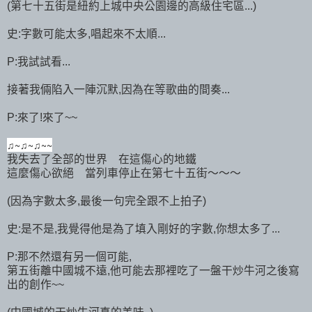
(第七十五街是紐約上城中央公園邊的高級住宅區...)
史:字數可能太多,唱起來不太順...
P:我試試看...
接著我倆陷入一陣沉默,因為在等歌曲的間奏...
P:來了!來了~~
♫~
♫~
♫~~
我失去了全部的世界 在這傷心的地鐵
這麼傷心欲絕 當列車停止在第七十五街～～～
(因為字數太多,最後一句完全跟不上拍子)
史:是不是,我覺得他是為了填入剛好的字數,你想太多了...
P:那不然還有另一個可能,
第五街離中國城不遠,他可能去那裡吃了一盤干炒牛河之後寫
出的創作~~