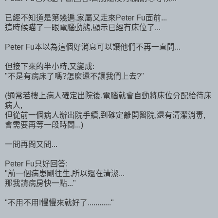
已經不知道是第幾遍,家屬又走來Peter Fu面前...
這時候瞄了一眼電腦動態,顯示已經有床位了...
Peter Fu本以為這個好消息可以讓他們不再一直問...
但接下來的半小時,又變成:
"不是有病床了嗎?怎麼還不讓我們上去?"
(通常若樓上病人確定出院後,電腦就會自動將床位分配給待床
病人,
但從前一個病人辦出院手續,到確定離開醫院,還有清潔消毒,
會需要再等一段時間...)
一問再問又問...
Peter Fu只好回答:
"前一個病患剛往生,所以還在清潔...
那我請病房快一點..."
"不用不用!慢慢來就好了............"