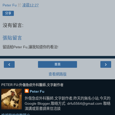
Peter Fu
於
凌晨12:27
分享
沒有留言:
張貼留言
留話給Peter Fu,讓我知道你的看法!
‹
›
首頁
查看網路版
PETER FU:外傷急症外科醫師,文字創作者
Peter Fu
外傷急症外科醫師,文字創作者;昨天的無名小站,今天的
Google Blogger,聯絡方式: drfu5564@gmail.com 聯絡
演講或簽書請來信洽談