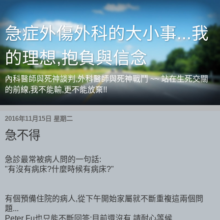
急症外傷外科的大小事...我
的理想,抱負與信念
內科醫師與死神談判,外科醫師與死神戰鬥 ~~ 站在生死交關
的前線,我不能輸,更不能放棄!!
2016年11月15日 星期二
急不得
急診最常被病人問的一句話:
"有沒有病床?什麼時候有病床?"
有個預備住院的病人,從下午開始家屬就不斷重複這兩個問
題...
Peter Fu也只能不斷回答:目前還沒有,請耐心等候...