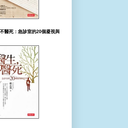
不醫死：急診室的20個凝視與