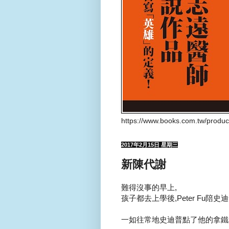
https://www.books.com.tw/produ
2017年2月15日 星期三
新陳代謝
難得沒事的早上,
孩子都去上學後,Peter Fu陪史
一如往常地史迪普點了他的拿鐵和