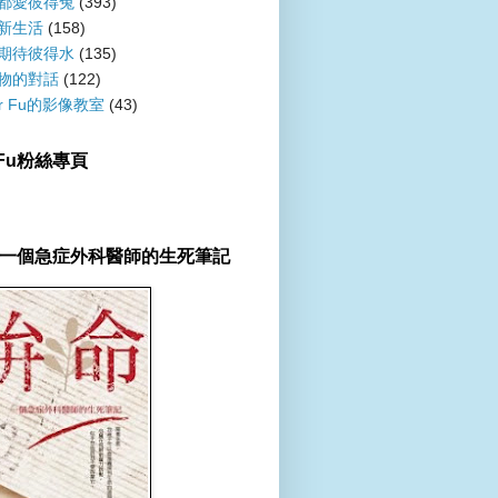
都愛彼得兔
(393)
新生活
(158)
期待彼得水
(135)
物的對話
(122)
er Fu的影像教室
(43)
r Fu粉絲專頁
一個急症外科醫師的生死筆記