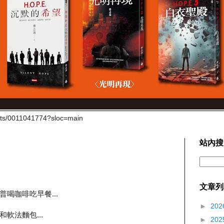
cts/0011041774?sloc=main
站內搜
文章列
迪普喝咖啡吃早餐...
►
202
軟法麵包...
►
202