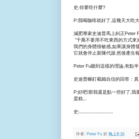
史:你要吃什麼?
P:我喝咖啡就好了,這幾天大吃大
減肥專家史迪普馬上糾正Peter F
"千萬不要用不吃東西的方式來減
我們的身體很敏感,如果讓身體
它就會停止新陳代謝,然後產生報復
Peter Fu聽到這樣的理論,有
史迪普輾釘截鐵自信的回答：真
P:好吧!那我還是點一些好了,
蛋糕...
史:...........................
作者:
Peter Fu
於
晚上8:16