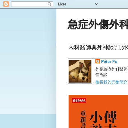
急症外傷外科
內科醫師與死神談判,外
Peter Fu
外傷急症外科醫師,文字
信洽談
檢視我的完整簡介