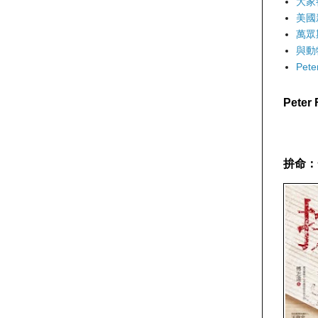
大家
美國
萬眾
與動
Pet
Pete
拚命：