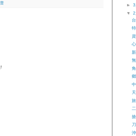
普
►
▼
台
特
資
心
新
無
!
角
鄉
中
天
旅
二
搶
刀
沖