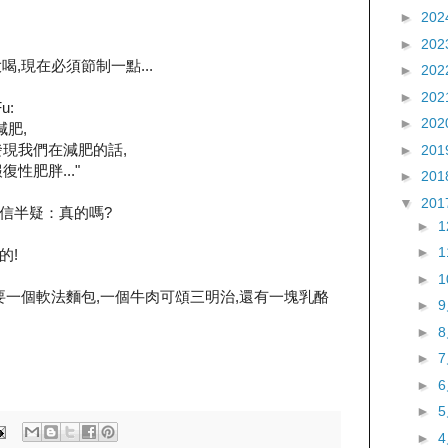
►
202
►
202
喝,現在必須節制一點...
►
202
►
202
u:
►
202
肥,
發現我們在減肥的話,
►
201
性肥胖..."
►
201
▼
201
點半信半疑：真的嗎?
►
►
的!
►
我要一個軟法麵包,一個牛肉可頌三明治,還有一塊乳酪
►
►
►
►
►
►