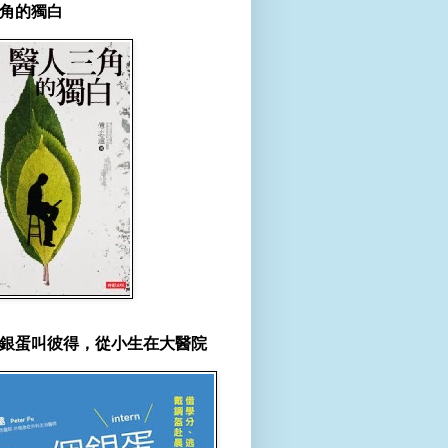
角的獨白
銀蛋叫彼得，從小生在大醫院