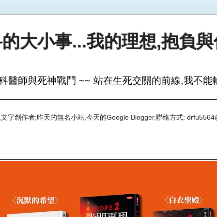
的大小事...我的理想,抱負
科醫師與死神戰鬥 ~~ 站在生死交關的前線,我不能輸
創作者;昨天的無名小站,今天的Google Blogger,聯絡方式: drfu5564