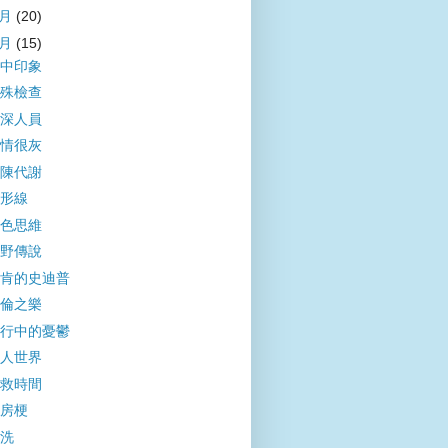
3月
(20)
2月
(15)
中印象
殊檢查
深人員
情很灰
陳代謝
形線
色思維
野傳說
肯的史迪普
倫之樂
行中的憂鬱
人世界
救時間
房梗
洗