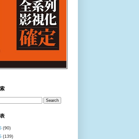
索
表
6
(90)
5
(139)