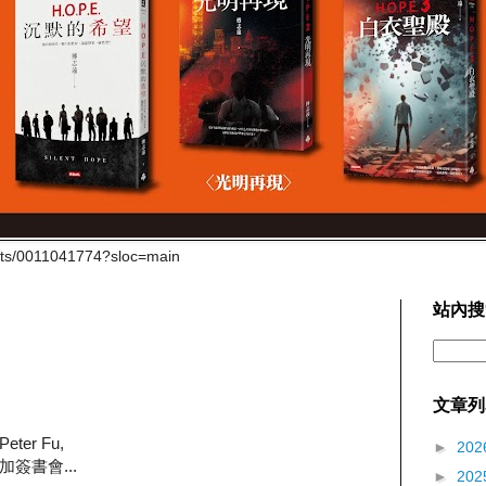
cts/0011041774?sloc=main
站內搜
文章列
er Fu,
►
202
簽書會...
►
202