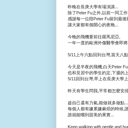
昨晚在長庚大學有場演講...
除了Peter Fu之外,以前一同工
感謝每一位陪Peter Fu留到最
讓大家都有個開心的夜晚...
今晚的飛機要前往羅馬尼亞,
一年一度的歐洲外傷醫學會即將展
5/11上午六點回到台灣,當天八
今天是半夜的飛機,白天Peter F
也和見習中的學生約定,下週的上課
5/11回到台灣,早上在長庚大學上
昨天有學生問我,平常都怎麼安排
趁自己還有力氣,能做就多做點...
每個人都有嫌累嫌麻煩的時候,誰
誰就能嚐到甜美的果實...
Keep walking with gentle and h