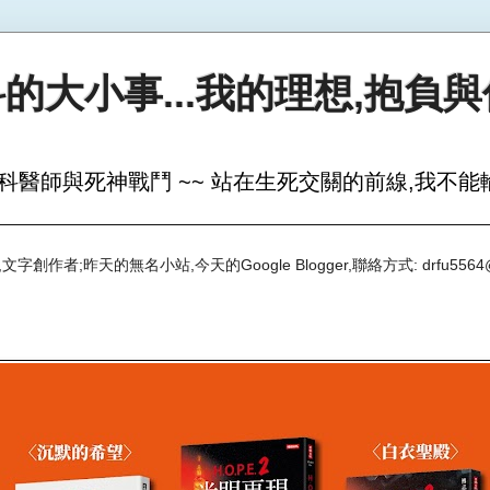
的大小事...我的理想,抱負
科醫師與死神戰鬥 ~~ 站在生死交關的前線,我不能輸
創作者;昨天的無名小站,今天的Google Blogger,聯絡方式: drfu5564