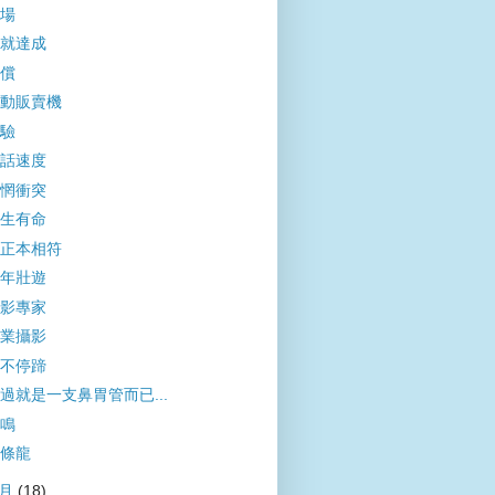
場
就達成
償
動販賣機
驗
話速度
惘衝突
生有命
正本相符
年壯遊
影專家
業攝影
不停蹄
過就是一支鼻胃管而已...
鳴
條龍
4月
(18)