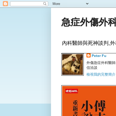
急症外傷外科
內科醫師與死神談判,外
Peter Fu
外傷急症外科醫師,文字
信洽談
檢視我的完整簡介