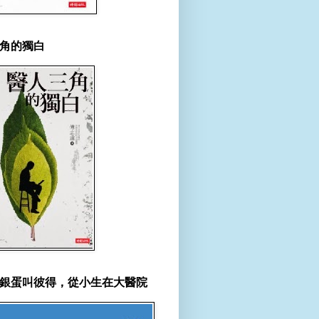
角的獨白
銀蛋叫彼得，從小生在大醫院