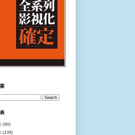
索
表
6
(90)
5
(139)