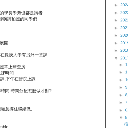
►
202
►
202
作的學長學弟也都是講者...
後聽演講拍照的同學們...
►
202
►
202
►
202
開...
►
201
►
201
點在長庚大學有另外一堂課...
▼
201
►
u照常上班查房...
►
時間...
課,下午在醫院上課...
►
►
時間,時間分配怎麼做才對?
►
►
願意撐住繼續做,
►
▼
很
umble