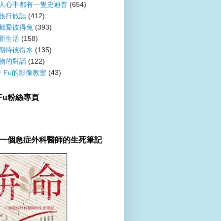
人心中都有一隻史迪普
(654)
旅行旅誌
(412)
都愛彼得兔
(393)
新生活
(158)
期待彼得水
(135)
物的對話
(122)
er Fu的影像教室
(43)
r Fu粉絲專頁
一個急症外科醫師的生死筆記