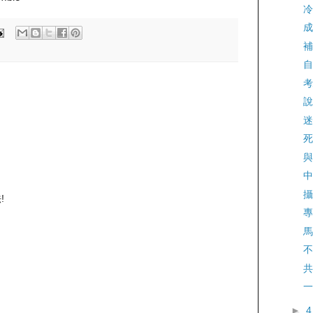
冷
成
補
自
考
說
迷
死
與
中
攝
!
專
馬
不
共
一
►