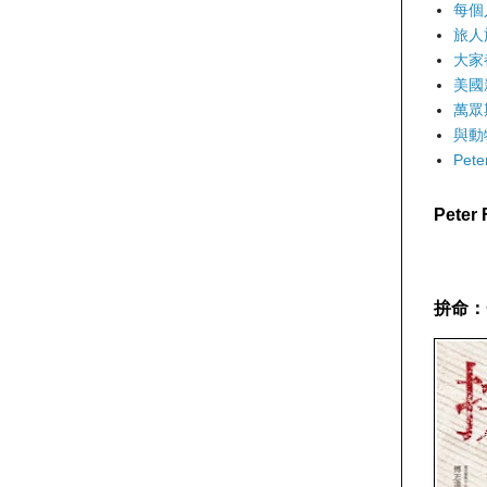
每個
旅人
大家
美國
萬眾
與動
Pet
Pete
拚命：