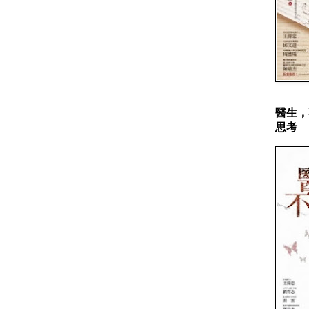
醫生，
思考