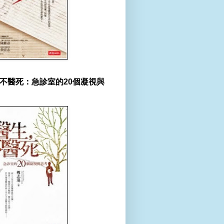
不醫死：急診室的20個凝視與