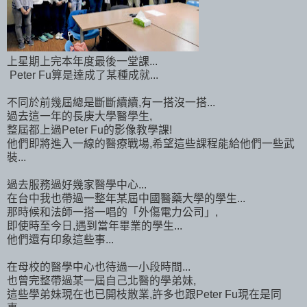
上星期上完本年度最後一堂課...
Peter Fu算是達成了某種成就...
不同於前幾屆總是斷斷續續,有一搭沒一搭...
過去這一年的長庚大學醫學生,
整屆都上過Peter Fu的影像教學課!
他們即將進入一線的醫療戰場,希望這些課程能給他們一些武
裝...
過去服務過好幾家醫學中心...
在台中我也帶過一整年某屆中國醫藥大學的學生...
那時候和法師一搭一唱的「外傷電力公司」,
即使時至今日,遇到當年畢業的學生...
他們還有印象這些事...
在母校的醫學中心也待過一小段時間...
也曾完整帶過某一屆自己北醫的學弟妹,
這些學弟妹現在也已開枝散業,許多也跟Peter Fu現在是同