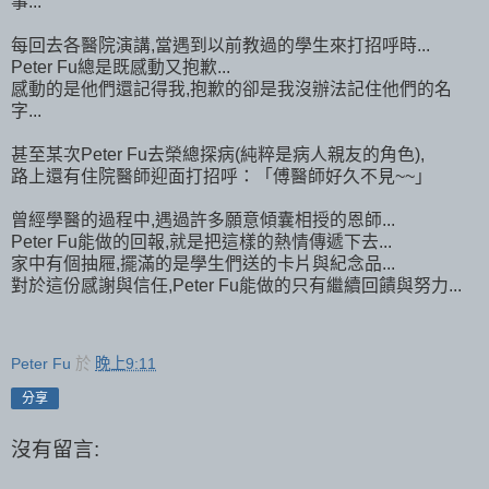
事...
每回去各醫院演講,當遇到以前教過的學生來打招呼時...
Peter Fu總是既感動又抱歉...
感動的是他們還記得我,抱歉的卻是我沒辦法記住他們的名
字...
甚至某次Peter Fu去榮總探病(純粹是病人親友的角色),
路上還有住院醫師迎面打招呼：「傅醫師好久不見~~」
曾經學醫的過程中,遇過許多願意傾囊相授的恩師...
Peter Fu能做的回報,就是把這樣的熱情傳遞下去...
家中有個抽屜,擺滿的是學生們送的卡片與紀念品...
對於這份感謝與信任,Peter Fu能做的只有繼續回饋與努力...
Peter Fu
於
晚上9:11
分享
沒有留言: