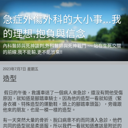
急症外傷外科的大小事...我
的理想,抱負與信念
內科醫師與死神談判,外科醫師與死神戰鬥 ~~ 站在生死交關
的前線,我不能輸,更不能放棄!!
2023年7月7日 星期五
造型
假日的午後，救護車送了一個病人來急診，還沒有問他受傷
原因，就知道是腳踏車騎士。因為他的造型一看就知道（緊
身衣褲、特殊造型的運動鞋，頭上的腳踏車頭盔），旁邊跟
他來的朋友，也是一模一樣的造型。
有一天突然大量的骨折、脫臼病患不約而同湧入急診，他們
共同的造型就是柔道服，所以我們一看就知道應該是附近的