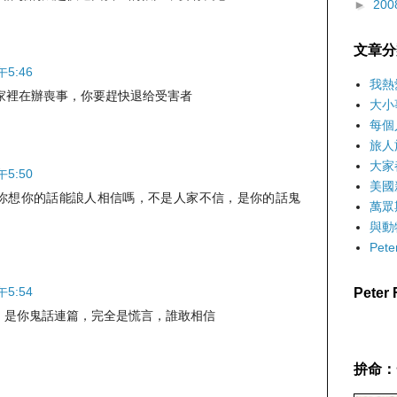
►
200
文章分
午5:46
我熱
家裡在辦喪事，你要趕快退给受害者
大小
每個
旅人
大家
午5:50
美國
你想你的話能誏人相信嗎，不是人家不信，是你的話鬼
萬眾
與動
Pet
午5:54
Pete
，是你鬼話連篇，完全是慌言，誰敢相信
拚命：