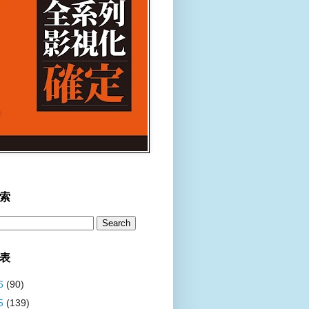
索
表
6
(90)
5
(139)