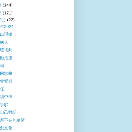
4
(144)
3
(171)
12月
(22)
年2024
出證據
病人
暖彼此
斷治療
備
國歌曲
會變老
任
續中彈
爭吵
自己對話
所不在的練習
創文化