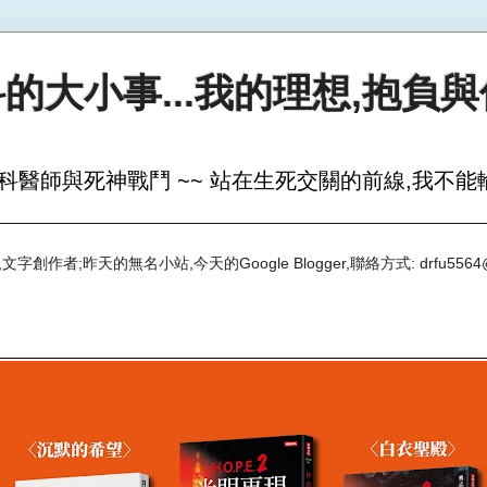
的大小事...我的理想,抱負
科醫師與死神戰鬥 ~~ 站在生死交關的前線,我不能輸
創作者;昨天的無名小站,今天的Google Blogger,聯絡方式: drfu5564