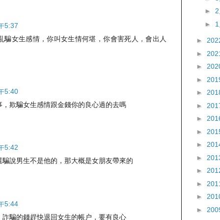
►
►
午5:37
亂騙女生感情，你叫女生情何堪，你會害死人，會出人
►
202
►
202
►
202
►
201
午5:40
►
201
事，欺騙女生感情跟金錢你的良心過的去嗎
►
201
►
201
►
201
►
201
午5:42
►
201
還騙說男生不是他的，那大概是女朋友帶來的
►
201
►
201
►
201
午5:44
►
200
，詐騙的錢趕快退回女生的帳户，要有良心