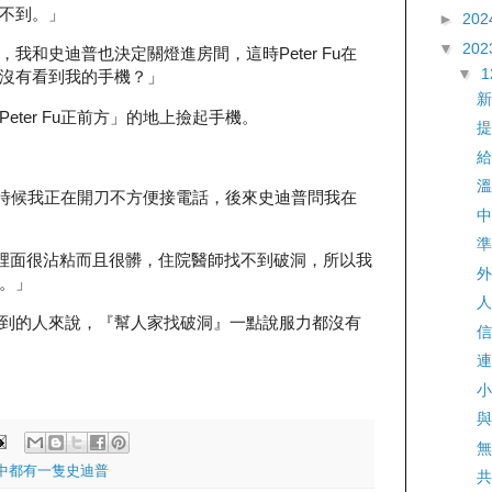
不到。」
►
202
▼
202
我和史迪普也決定關燈進房間，這時Peter Fu在
▼
沒有看到我的手機？」
新
ter Fu正前方」的地上撿起手機。
提
給
溫
u，那時候我正在開刀不方便接電話，後來史迪普問我在
中
準
裡面很沾粘而且很髒，住院醫師找不到破洞，所以我
外
。」
人
到的人來說，『幫人家找破洞』一點說服力都沒有
信
連
小
與
無
中都有一隻史迪普
共