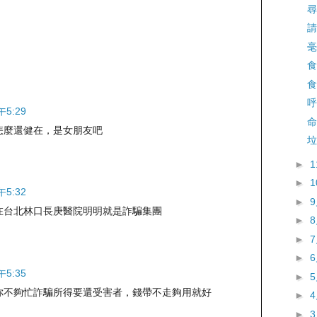
尋
請
毫
食
食
呼
午5:29
命
怎麼還健在，是女朋友吧
垃
►
►
午5:32
►
在台北林口長庚醫院明明就是詐騙集團
►
►
►
午5:35
►
你不夠忙詐騙所得要還受害者，錢帶不走夠用就好
►
►