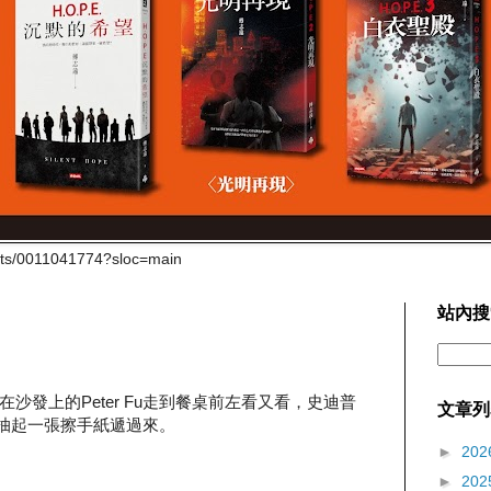
cts/0011041774?sloc=main
站內搜
沙發上的Peter Fu走到餐桌前左看又看，史迪普
文章列
方」抽起一張擦手紙遞過來。
►
202
►
202