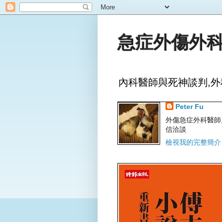
急症外傷外科
內科醫師與死神談判,外
Peter Fu
外傷急症外科醫師,文字
信洽談
檢視我的完整簡介