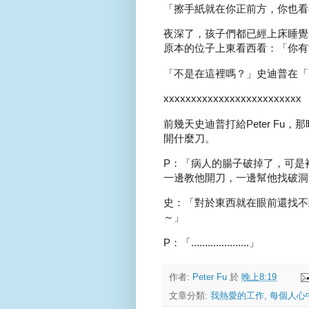
「擦手紙就在你正前方，你也看
夜深了，孩子們都已經上床睡覺，
原本的位子上東看西看：「你有
「不是在這裡嗎？」史迪普在「Pe
xxxxxxxxxxxxxxxxxxxxxxxxx
前幾天史迪普打給Peter F
開什麼刀。
P：「病人的腸子破掉了，可是
一邊教他開刀，一邊幫他找破洞
史：「對於東西就在眼前還找不
～」
P：「.....................」
作者:
Peter Fu
於
晚上8:19
文章分類:
我熱愛的工作
,
每個人心