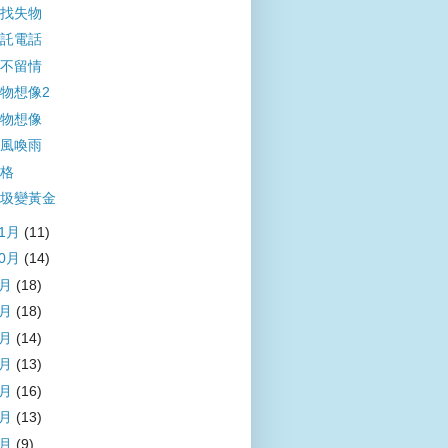
找失物
託電話
不留情
物想像2
物想像
風喚雨
格
圾變黃金
11月
(11)
10月
(14)
9月
(18)
8月
(18)
7月
(14)
6月
(13)
5月
(16)
4月
(13)
3月
(9)