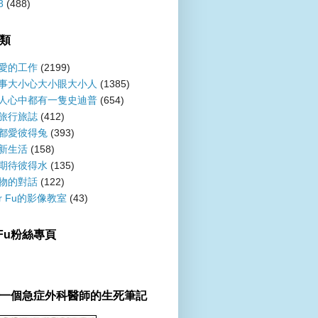
8
(488)
類
愛的工作
(2199)
事大小心大小眼大小人
(1385)
人心中都有一隻史迪普
(654)
旅行旅誌
(412)
都愛彼得兔
(393)
新生活
(158)
期待彼得水
(135)
物的對話
(122)
er Fu的影像教室
(43)
r Fu粉絲專頁
一個急症外科醫師的生死筆記