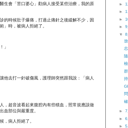
醫生會「苦口婆心」勸病人接受某些治療，我的原
►
►
►
診的時候肚子爆痛，打過止痛針之後緩解不少，因
術」時，被病人拒絕了。
►
▼
放
！」
志
隨
檢
群
讓他去打一針破傷風，護理師突然跟我說：「病人
持
G
問
確
人，超音波看起來腹腔內有些積血，照常規應該做
出血部位與嚴重度。
►
►
候，病人拒絕了。
►