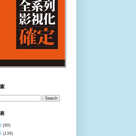
索
表
6
(90)
5
(139)