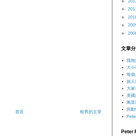
►
201
►
201
►
201
►
200
►
200
文章分
我熱
大小
每個
旅人
大家
美國
萬眾
與動
首頁
較舊的文章
Pet
Pete