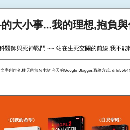
的大小事...我的理想,抱負
科醫師與死神戰鬥 ~~ 站在生死交關的前線,我不能輸
創作者;昨天的無名小站,今天的Google Blogger,聯絡方式: drfu5564