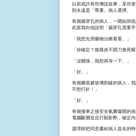
以前或許有些傳說故事，某些老
則永遠是「尊重」病人選擇。
有個腸穿孔的病人，一開始掛急
此當我向他說明「腸穿孔需要手
「我想先用藥物治療看看。」
「你確定？腹膜炎不開刀會死喔
「沒關係，我想再等一下。」
「好。」
有個腳底被玻璃割破的病人，我
不想打針！」
「好。」
有個撞車之後安全氣囊爆開的病
電腦斷層並且打顯影劑，確定內
護理師把同意書給病人簽名的時