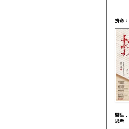
拚命：
醫生，
思考