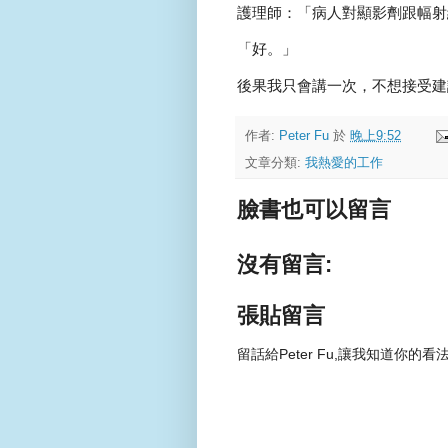
護理師：「病人對顯影劑跟幅射
「好。」
後果我只會講一次，不想接受建
作者:
Peter Fu
於
晚上9:52
文章分類:
我熱愛的工作
臉書也可以留言
沒有留言:
張貼留言
留話給Peter Fu,讓我知道你的看法