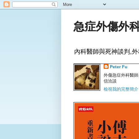
急症外傷外科
內科醫師與死神談判,外
Peter Fu
外傷急症外科醫師,文字
信洽談
檢視我的完整簡介