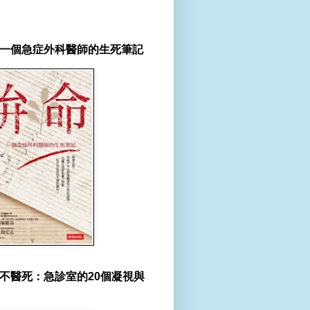
一個急症外科醫師的生死筆記
不醫死：急診室的20個凝視與