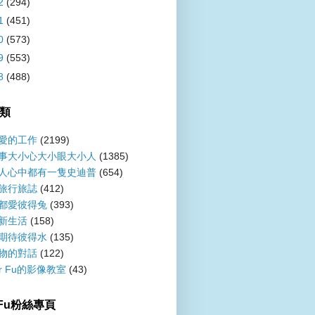
2
(294)
1
(451)
0
(573)
9
(553)
8
(488)
類
愛的工作
(2199)
事大小心大小眼大小人
(1385)
人心中都有一隻史迪普
(654)
旅行旅誌
(412)
都愛彼得兔
(393)
新生活
(158)
期待彼得水
(135)
物的對話
(122)
er Fu的影像教室
(43)
r Fu粉絲專頁