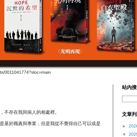
cts/0011041774?sloc=main
站內搜
，不存在我與病人的相處裡。
文章列
是基於職責與專業，但是我從不覺得自己可以或是
►
202
▼
202