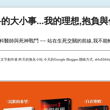
的大小事...我的理想,抱負
科醫師與死神戰鬥 ~~ 站在生死交關的前線,我不能輸
創作者;昨天的無名小站,今天的Google Blogger,聯絡方式: drfu5564