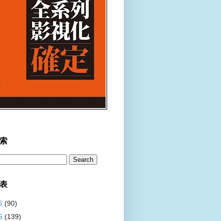
索
表
6
(90)
5
(139)