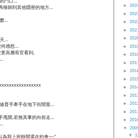
門口...
►
202
啡再移師到其他隱密的地方...
►
202
..
►
202
►
202
►
202
..
感想...
►
201
更高層長官看到,
►
201
.
►
201
►
201
►
201
xxxxxxxxxxxxxxxxx
►
201
►
201
►
201
與史迪普手牽手在地下街閒逛...
►
201
的手甩開,若無其事的向前走...
►
201
.
▼
200
▼
以為我上班時間還在約會~~"