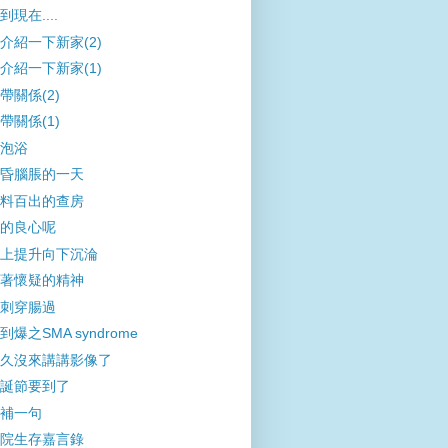
到現在....
介紹一下新家(2)
介紹一下新家(1)
帶關係(2)
帶關係(1)
泡浴
昏腦脹的一天
料百出的查房
的良心呢
上提升向下沉淪
著懷疑的精神
刺穿腸過
到爆之SMA syndrome
久沒來講講影像了
誕節要到了
補一句
院生存嘉言錄