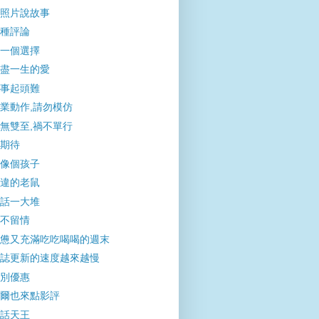
照片說故事
種評論
一個選擇
盡一生的愛
事起頭難
業動作,請勿模仿
無雙至,禍不單行
期待
像個孩子
違的老鼠
話一大堆
不留情
憊又充滿吃吃喝喝的週末
誌更新的速度越來越慢
別優惠
爾也來點影評
話天王