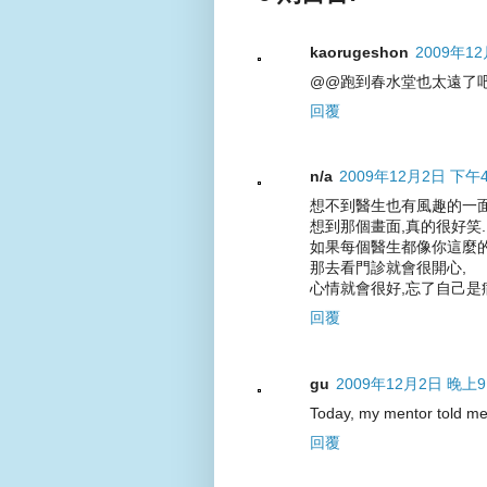
kaorugeshon
2009年12
@@跑到春水堂也太遠了
回覆
n/a
2009年12月2日 下午4
想不到醫生也有風趣的一面
想到那個畫面,真的很好笑.
如果每個醫生都像你這麼的
那去看門診就會很開心,
心情就會很好,忘了自己是
回覆
gu
2009年12月2日 晚上9
Today, my mentor told me
回覆