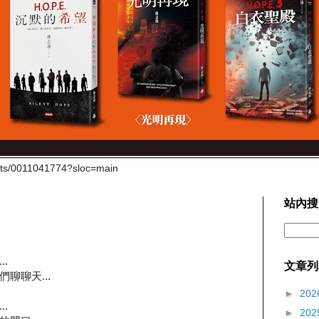
cts/0011041774?sloc=main
站內搜
.
文章列
們聊聊天...
►
202
.
►
202