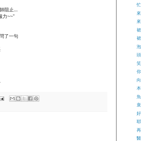
忙
師阻止...
來
力~~"
來
裙
經意問了一句
裙
泡
張
頭
笑
你
向
~
本
魚
衰
好
耶
再
醫