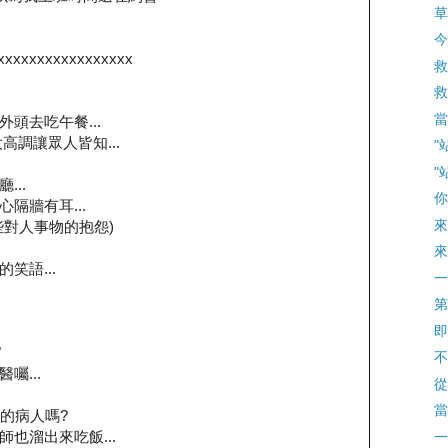
草
今
xxxxxxxxxxxxxxxxx
救
救
當
院外頭去吃午餐...
高調讓眾人皆知...
"
"
..
你
隔牆有耳...
來
些對人事物的抱怨)
來
笑語...
一
第
即
"
不
囑...
從
當
是我的病人嗎?
醫師也溜出來吃飯...
一