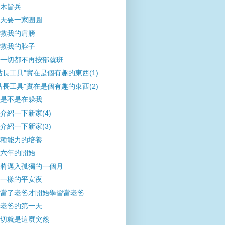
木皆兵
天要一家團圓
救我的肩膀
救我的脖子
一切都不再按部就班
站長工具"實在是個有趣的東西(1)
站長工具"實在是個有趣的東西(2)
是不是在躲我
介紹一下新家(4)
介紹一下新家(3)
種能力的培養
六年的開始
將邁入孤獨的一個月
一樣的平安夜
當了老爸才開始學習當老爸
老爸的第一天
切就是這麼突然