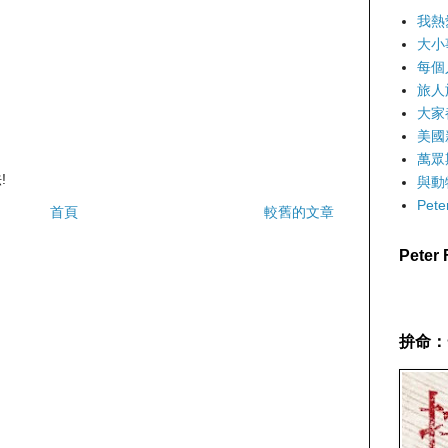
我熱
大小
每個
旅人
大家
美國
萬眾
!
與動
Pet
首頁
較舊的文章
Pete
拚命：