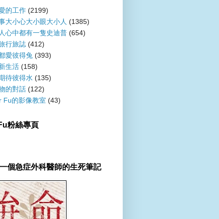
愛的工作
(2199)
事大小心大小眼大小人
(1385)
人心中都有一隻史迪普
(654)
旅行旅誌
(412)
都愛彼得兔
(393)
新生活
(158)
期待彼得水
(135)
物的對話
(122)
er Fu的影像教室
(43)
r Fu粉絲專頁
一個急症外科醫師的生死筆記