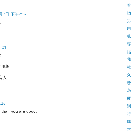
看
物
月2日 下午2:57
另
吧
用
萬
專
:01
福
,
我
風趣,
就
久
病人.
廢
毫
疲
:26
網
 that "you are good."
特
偶
大