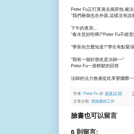
Peter Fu正打算過去揭穿他,被法
"我們兩個也在外面,這樣沒有說服
下午的查房...
"春水堂好吃嗎?"Peter Fu不
"學長你怎麼知道?"學生有點緊
"我有一個好朋友是法師~~"
Peter Fu一派輕鬆的回答
法師的法力無邊從此享譽國際~
作者:
Peter Fu
於
凌晨12:00
文章分類:
我熱愛的工作
臉書也可以留言
6 則留言: