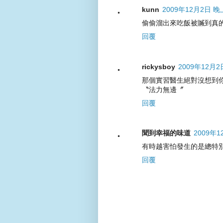
kunn
2009年12月2日 晚上
偷偷溜出來吃飯被贓到真的還
回覆
rickysboy
2009年12月2
那個實習醫生絕對沒想到
〝法力無邊〞
回覆
聞到幸福的味道
2009年1
有時越害怕發生的是總特別
回覆