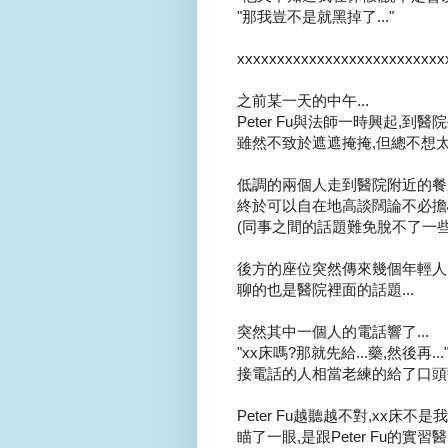
"那我豈不是就黑掉了..."
xxxxxxxxxxxxxxxxxxxxxxxxxx
之前某一天的中午...
Peter Fu與法師一時興起,到醫
雖然不致於遮遮掩掩,但總不想太
低調的兩個人走到醫院附近的餐廳.
終於可以自在地高談闊論不必擔心
(同事之間的話題難免脫不了一
後方的座位突然傳來幾個年輕人的
聊的也是醫院裡面的話題...
突然其中一個人的電話響了...
"xx床嗎?那就先給...藥,然後再...
接電話的人相當老練的給了口頭醫
Peter Fu越聽越不對,xx床不
瞄了一眼,是跟Peter Fu的實習