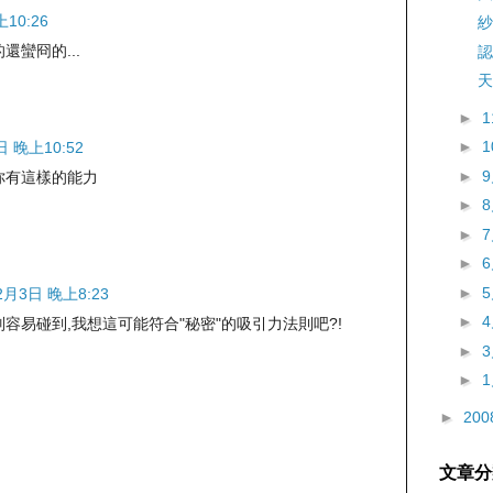
10:26
紗
蠻冏的...
認
天
►
►
日 晚上10:52
►
你有這樣的能力
►
►
►
►
2月3日 晚上8:23
►
容易碰到,我想這可能符合"秘密"的吸引力法則吧?!
►
►
►
200
文章分