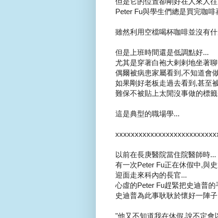
但是它的位置卻剛好在人來人往的
Peter Fu與學生們總是買完咖
雖然利用空檔喝杯咖啡並沒有什麼.
但是上班時間還是低調點好...
尤其是穿著白袍大剌剌地坐著聊天.
偶爾被病患家屬看到,不知道會做何
如果剛好老板走過去看到,甚至被
難保不被貼上太閒沒事做的標籤..
這是典型的職場學...
xxxxxxxxxxxxxxxxxxxxxxxxxx
以前在長庚醫院當住院醫師時...
有一次Peter Fu正在休假中,
迎面走來科內的長官...
心虛的Peter Fu趕緊把史迪普
史迪普為此事耿耿於懷好一陣子..
"他又不知道我在休假,說不定會