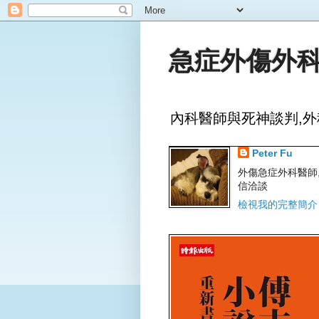
急症外傷外科
內科醫師與死神談判,外
Peter Fu
外傷急症外科醫師,文字
信洽談
檢視我的完整簡介