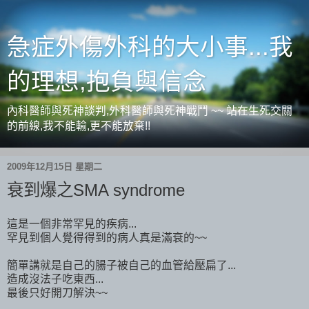
急症外傷外科的大小事...我
的理想,抱負與信念
內科醫師與死神談判,外科醫師與死神戰鬥 ~~ 站在生死交關
的前線,我不能輸,更不能放棄!!
2009年12月15日 星期二
衰到爆之SMA syndrome
這是一個非常罕見的疾病...
罕見到個人覺得得到的病人真是滿衰的~~
簡單講就是自己的腸子被自己的血管給壓扁了...
造成沒法子吃東西...
最後只好開刀解決~~