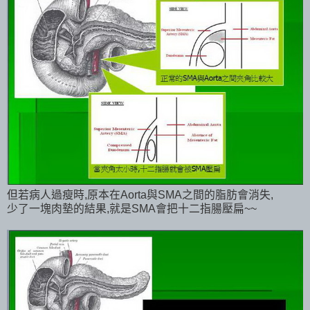
但若病人過瘦時,原本在Aorta與SMA之間的脂肪會消失,
少了一塊肉墊的結果,就是SMA會把十二指腸壓扁~~