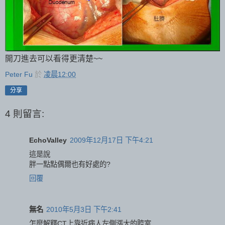
開刀進去可以看得更清楚~~
Peter Fu
於
凌晨12:00
分享
4 則留言:
EchoValley
2009年12月17日 下午4:21
這是說
胖一點點偶爾也有好處的?
回覆
無名
2010年5月3日 下午2:41
怎麼解釋CT上靠近病人左側漲大的腔室