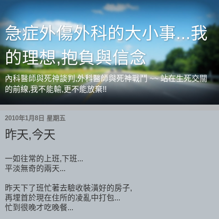
急症外傷外科的大小事...我
的理想,抱負與信念
內科醫師與死神談判,外科醫師與死神戰鬥 ~~ 站在生死交關
的前線,我不能輸,更不能放棄!!
2010年1月8日 星期五
昨天,今天
一如往常的上班,下班...
平淡無奇的兩天...
昨天下了班忙著去驗收裝潢好的房子,
再埋首於現在住所的凌亂中打包...
忙到很晚才吃晚餐...