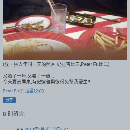
(放一張去年同一天的照片,史迪普比三,Peter Fu比二)
又過了一年,又老了一歲...
今天要去屏東,有史迪普與彼得兔幫我慶生!!
Peter Fu
於
凌晨12:00
分享
8 則留言:
n/a
2010年1月8日 下午2:27