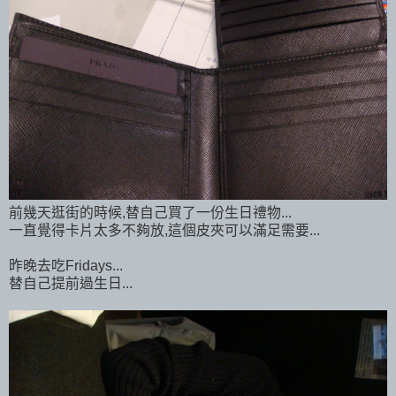
前幾天逛街的時候,替自己買了一份生日禮物...
一直覺得卡片太多不夠放,這個皮夾可以滿足需要...
昨晚去吃Fridays...
替自己提前過生日...