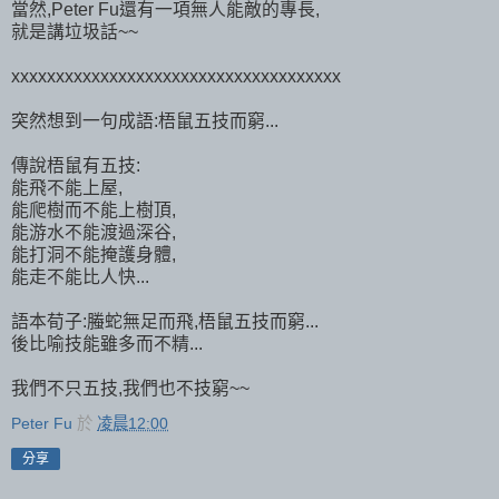
當然,Peter Fu還有一項無人能敵的專長,
就是講垃圾話~~
xxxxxxxxxxxxxxxxxxxxxxxxxxxxxxxxxxxxx
突然想到一句成語:梧鼠五技而窮...
傳說梧鼠有五技:
能飛不能上屋,
能爬樹而不能上樹頂,
能游水不能渡過深谷,
能打洞不能掩護身體,
能走不能比人快...
語本荀子:螣蛇無足而飛,梧鼠五技而窮...
後比喻技能雖多而不精...
我們不只五技,我們也不技窮~~
Peter Fu
於
凌晨12:00
分享