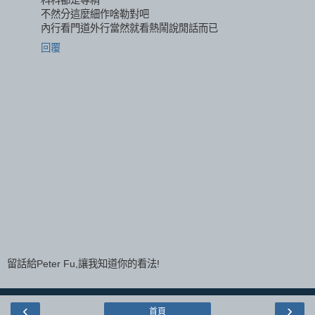
不然分這麼細作啥勒對吧
內行看門道外行當然就看熱鬧說閒話而已
回覆
留話給Peter Fu,讓我知道你的看法!
‹
›
首頁