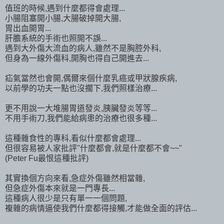
值班的時候,遇到什麼都得會處理...
小腸阻塞開小腸,大腸破掉開大腸,
胃出血開胃...
肝膽系統的手術也照開不誤...
遇到大外傷大流血的病人,雖然不是胸腔外科,
但身為一線外傷科,開胸也得自己開進去...
疝氣當然也會開,偶爾來個什麼乳癌或甲狀腺疾病,
以前學的功夫一點也沒擱下,我們照樣治療...
更不用說一大堆腸胃道發炎,胰臟發炎等等...
不用手術刀,我們能給病患的治療也很多種...
這種雜食性的專科,看似什麼都會處理...
但很容易被人家批評"什麼都會,就是什麼都不會~~"
(Peter Fu最恨這種批評)
其實換個方向來看,急症外傷雖然相當雜,
但急症外傷本來就是一門專長...
這種病人很少是只有單一一個問題,
複雜的病情逼使我們什麼都得接觸,才能做全面的評估...