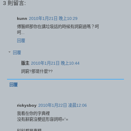
3 則留言:
kunn
2010年1月21日 晚上10:29
傅醫師那你在講垃圾話的時候有詞窮過嗎？呵
呵...
回覆
回覆
版主
2010年1月21日 晚上10:44
詞窮?那是什麼??
回覆
rickysboy
2010年1月22日 凌晨12:06
我看在你的字典裡
沒有辭窮沒梗這形容詞吧=ˇ=
科科都是專精