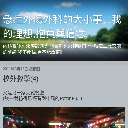
急症外傷外科的大小事...我
的理想,抱負與信念
內科醫師與死神談判,外科醫師與死神戰鬥 ~~ 站在生死交關
的前線,我不能輸,更不能放棄!!
2011年6月12日 星期日
校外教學(4)
又是另一家美式餐廳...
(噢~~我彷彿已經看到中風的Peter Fu...)