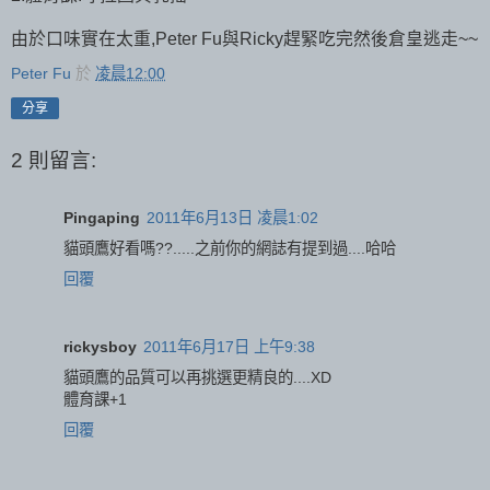
由於口味實在太重,Peter Fu與Ricky趕緊吃完然後倉皇逃走~~
Peter Fu
於
凌晨12:00
分享
2 則留言:
Pingaping
2011年6月13日 凌晨1:02
貓頭鷹好看嗎??.....之前你的網誌有提到過....哈哈
回覆
rickysboy
2011年6月17日 上午9:38
貓頭鷹的品質可以再挑選更精良的....XD
體育課+1
回覆