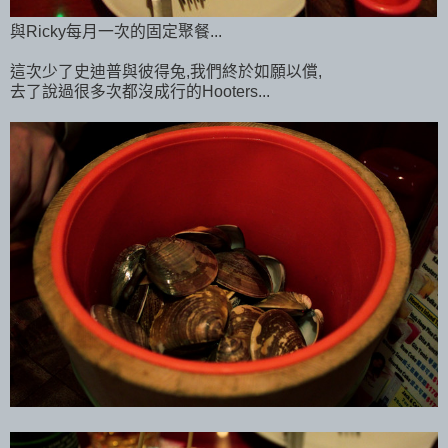
與Ricky每月一次的固定聚餐...
這次少了史迪普與彼得兔,我們終於如願以償,
去了說過很多次都沒成行的Hooters...