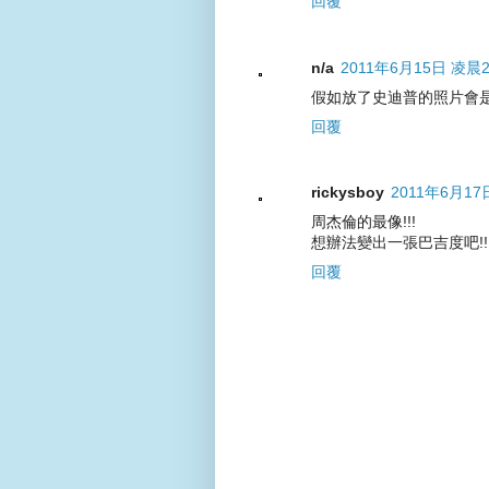
回覆
n/a
2011年6月15日 凌晨2
假如放了史迪普的照片會是
回覆
rickysboy
2011年6月17
周杰倫的最像!!!
想辦法變出一張巴吉度吧!!!
回覆