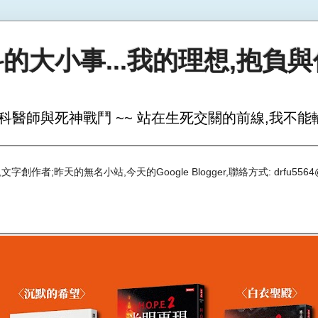
的大小事...我的理想,抱負
科醫師與死神戰鬥 ~~ 站在生死交關的前線,我不能輸
創作者;昨天的無名小站,今天的Google Blogger,聯絡方式: drfu5564