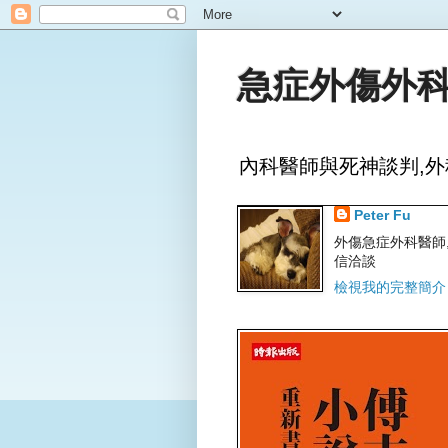
急症外傷外科
內科醫師與死神談判,外
Peter Fu
外傷急症外科醫師,文字
信洽談
檢視我的完整簡介