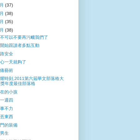
9月
(37)
8月
(38)
7月
(35)
6月
(38)
不可以不要再污衊我們了
開始跟讀者多點互動
路安全
心一天就夠了
痛藝術
耀時刻,2011第六屆華文部落格大
獎年度最佳部落格
在的小孩
一週四
事不力
丟東西
門的裝備
男生