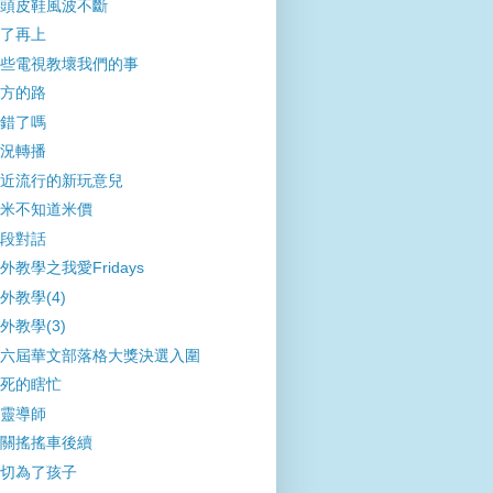
頭皮鞋風波不斷
了再上
些電視教壞我們的事
方的路
錯了嗎
況轉播
近流行的新玩意兒
米不知道米價
段對話
外教學之我愛Fridays
外教學(4)
外教學(3)
六屆華文部落格大獎決選入圍
死的瞎忙
靈導師
關搖搖車後續
切為了孩子