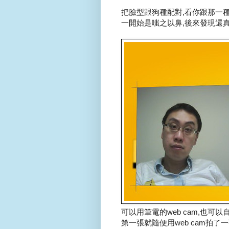
把臉型跟狗種配對,看你跟那一種狗
一開始是嗤之以鼻,後來發現還真
可以用筆電的web cam,也可以自
第一張就隨便用web cam拍了