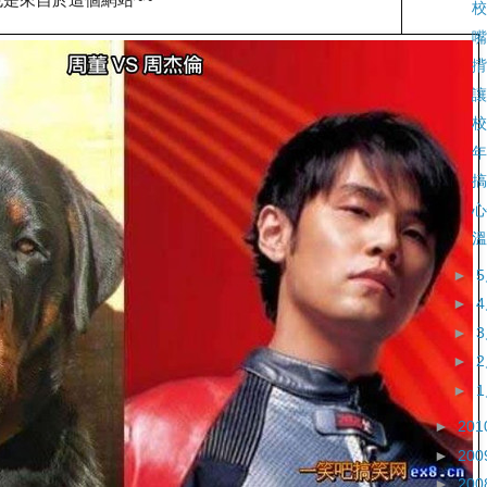
校
嘴
揹
讓
校
年
搞
心
溫
►
►
►
►
►
►
201
►
200
►
200