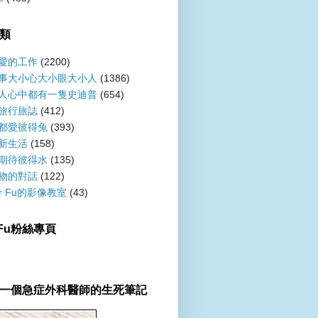
類
愛的工作
(2200)
事大小心大小眼大小人
(1386)
人心中都有一隻史迪普
(654)
旅行旅誌
(412)
都愛彼得兔
(393)
新生活
(158)
期待彼得水
(135)
物的對話
(122)
er Fu的影像教室
(43)
r Fu粉絲專頁
一個急症外科醫師的生死筆記