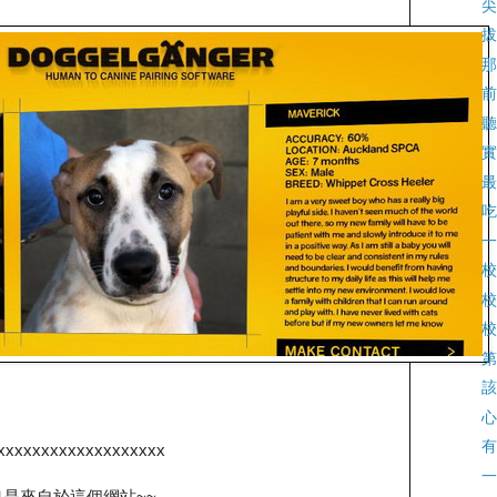
尖
拔
那
前
聽
實
最
吃
一
校
校
校
第
該
心
有
xxxxxxxxxxxxxxxxxxx
一
也是來自於這個網站~~