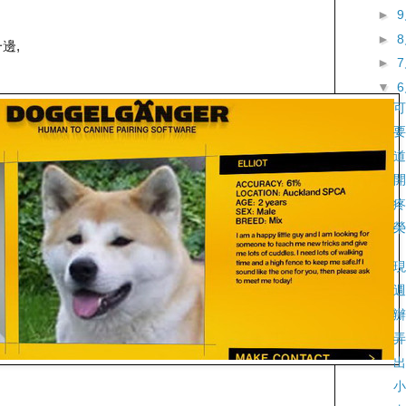
►
►
邊,
►
▼
可
要
道
開
疼
榮
現
週
辦
弄
出
小