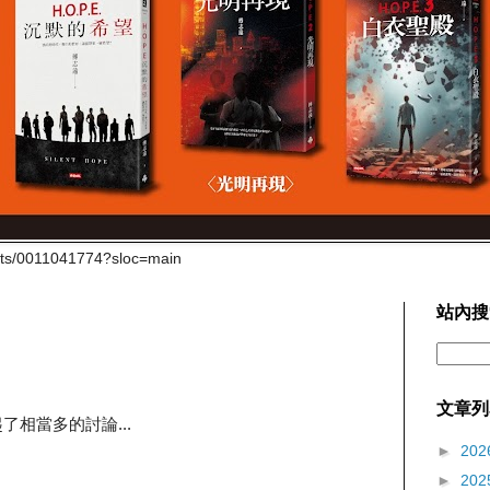
cts/0011041774?sloc=main
站內搜
文章列
了相當多的討論...
►
202
►
202