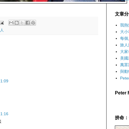
文章分
我熱
人
大小
每個
旅人
大家
美國
萬眾
與動
Pet
1:09
Pete
1:16
拚命：
樣