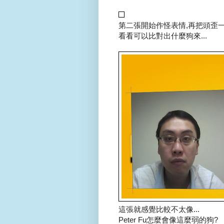
第二張開始作怪表情,再把頭歪一
看看可以比對出什麼狗來...
這張就感覺比較不太像...
Peter Fu怎麼會像這麼弱的狗?