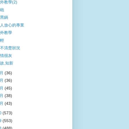
外教學(2)
砲
黑鍋
人放心的專業
外教學
輕
不清楚狀況
情很灰
故,知新
5月
(36)
4月
(36)
3月
(45)
2月
(38)
1月
(43)
0
(573)
9
(553)
8
(488)