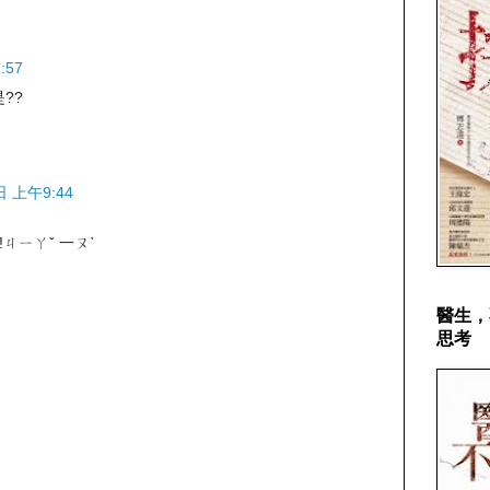
:57
??
日 上午9:44
ㄐㄧㄚˇ 一ㄡˋ
醫生，
思考