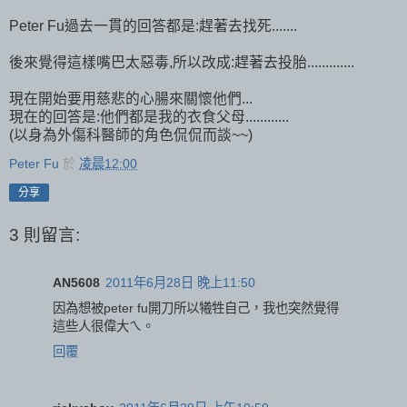
Peter Fu過去一貫的回答都是:趕著去找死.......
後來覺得這樣嘴巴太惡毒,所以改成:趕著去投胎.............
現在開始要用慈悲的心腸來關懷他們...
現在的回答是:他們都是我的衣食父母............
(以身為外傷科醫師的角色侃侃而談~~)
Peter Fu
於
凌晨12:00
分享
3 則留言:
AN5608
2011年6月28日 晚上11:50
因為想被peter fu開刀所以犧牲自己，我也突然覺得
這些人很偉大ㄟ。
回覆