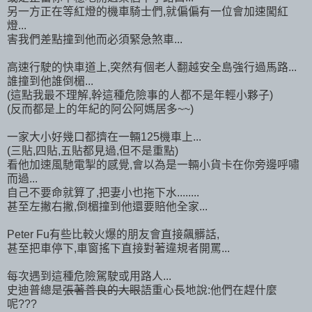
另一方正在等紅燈的機車騎士們,就偏偏有一位會加速闖紅
燈...
害我們差點撞到他而必須緊急煞車...
高速行駛的快車道上,突然有個老人翻越安全島強行過馬路...
誰撞到他誰倒楣...
(這點我最不理解,幹這種危險事的人都不是年輕小夥子)
(反而都是上的年紀的阿公阿媽居多~~)
一家大小好幾口都擠在一輛125機車上...
(三貼,四貼,五貼都見過,但不是重點)
看他加速風馳電掣的感覺,會以為是一輛小貨卡在你旁邊呼嘯
而過...
自己不要命就算了,把妻小也拖下水........
甚至左撇右撇,倒楣撞到他還要賠他全家...
Peter Fu有些比較火爆的朋友會直接飆髒話,
甚至把車停下,車窗搖下直接對著違規者開罵...
每次遇到這種危險駕駛或用路人...
史迪普總是
張著善良的大眼
語重心長地說:他們在趕什麼
呢???