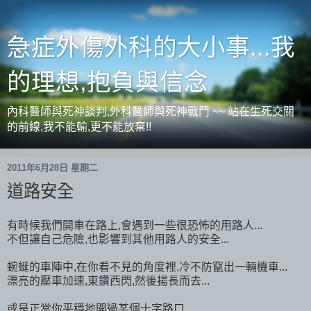
急症外傷外科的大小事...我
的理想,抱負與信念
內科醫師與死神談判,外科醫師與死神戰鬥 ~~ 站在生死交關
的前線,我不能輸,更不能放棄!!
2011年6月28日 星期二
道路安全
有時候我們開車在路上,會遇到一些很恐怖的用路人...
不但讓自己危險,也影響到其他用路人的安全...
蜿蜒的車陣中,在你看不見的角度裡,冷不防竄出一輛機車...
漂亮的壓車加速,東鑽西閃,然後揚長而去...
或是正當你平穩地開過某個十字路口...