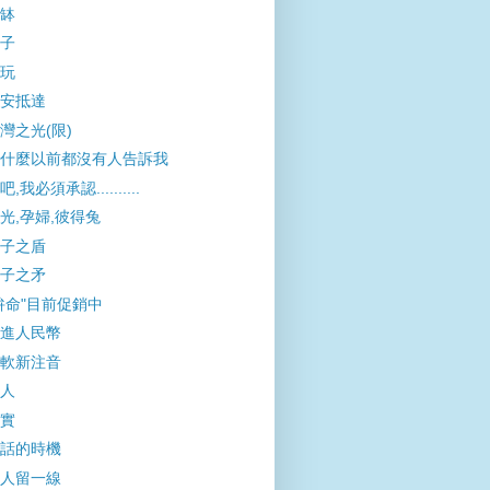
缽
子
玩
安抵達
灣之光(限)
什麼以前都沒有人告訴我
吧,我必須承認..........
光,孕婦,彼得兔
子之盾
子之矛
拚命"目前促銷中
進人民幣
軟新注音
人
實
話的時機
人留一線