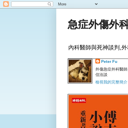
急症外傷外科
內科醫師與死神談判,外
Peter Fu
外傷急症外科醫師,文字
信洽談
檢視我的完整簡介