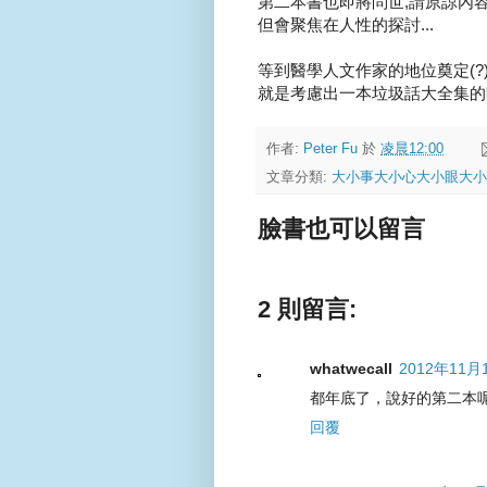
第二本書也即將問世,請原諒內容的
但會聚焦在人性的探討...
等到醫學人文作家的地位奠定(?)
就是考慮出一本垃圾話大全集的
作者:
Peter Fu
於
凌晨12:00
文章分類:
大小事大小心大小眼大小
臉書也可以留言
2 則留言:
whatwecall
2012年11月
都年底了，說好的第二本呢
回覆