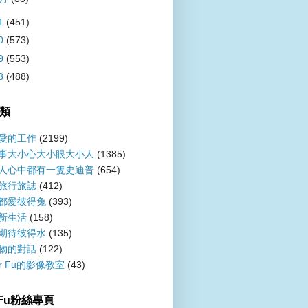
1
(451)
0
(573)
9
(553)
8
(488)
類
愛的工作
(2199)
事大小心大小眼大小人
(1385)
人心中都有一隻史迪普
(654)
旅行旅誌
(412)
都愛彼得兔
(393)
新生活
(158)
期待彼得水
(135)
物的對話
(122)
er Fu的影像教室
(43)
r Fu粉絲專頁