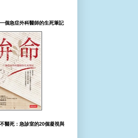
一個急症外科醫師的生死筆記
不醫死：急診室的20個凝視與