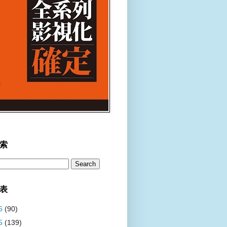
索
表
6
(90)
5
(139)