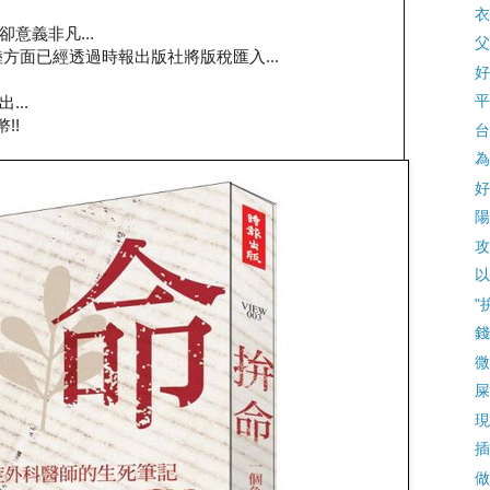
衣
卻意義非凡...
父
方面已經透過時報出版社將版稅匯入...
好
平
..
!!
台
為
好
陽
攻
以
"
錢
微
屎
現
插
做