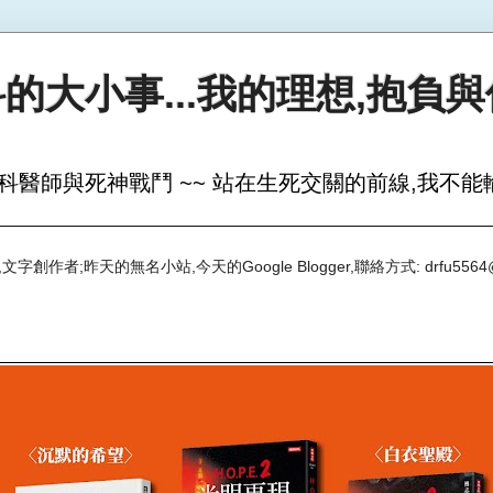
的大小事...我的理想,抱負
科醫師與死神戰鬥 ~~ 站在生死交關的前線,我不能輸
創作者;昨天的無名小站,今天的Google Blogger,聯絡方式: drfu5564