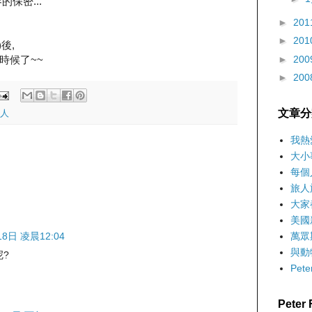
保密...
►
201
►
201
後,
►
200
時候了~~
►
200
文章分
人
我熱
大小
每個
旅人
大家
美國
18日 凌晨12:04
萬眾
與動
?
Pet
Pete