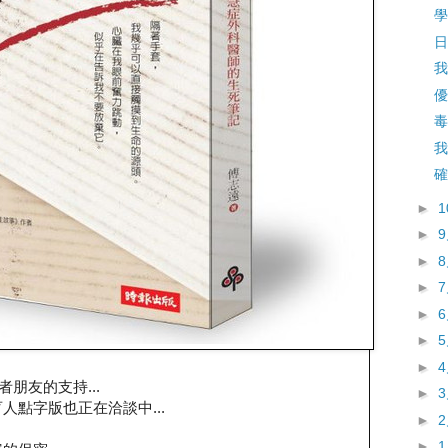
學
日
我
優
毒
我
確
►
►
►
►
►
►
►
者朋友的支持...
►
人點字版也正在洽談中...
►
►