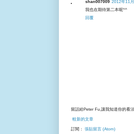
shan007009
2012年11月
我也在期待第二本呢^^
回覆
留話給Peter Fu,讓我知道你的看法
較新的文章
訂閱：
張貼留言 (Atom)