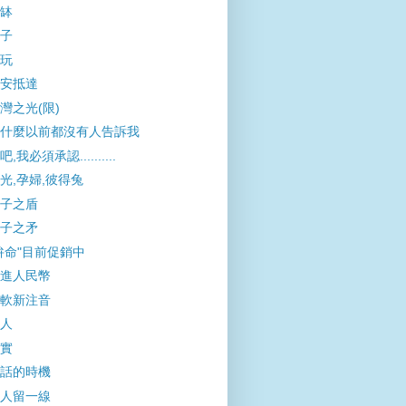
缽
子
玩
安抵達
灣之光(限)
什麼以前都沒有人告訴我
吧,我必須承認..........
光,孕婦,彼得兔
子之盾
子之矛
拚命"目前促銷中
進人民幣
軟新注音
人
實
話的時機
人留一線