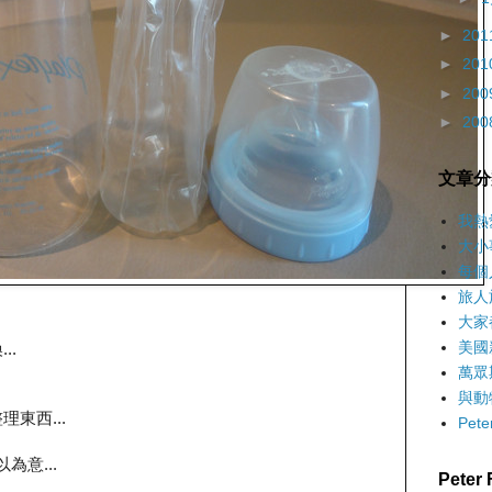
►
201
►
201
►
200
►
200
文章分
我熱
大小
每個
旅人
大家
美國
..
萬眾
與動
東西...
Pet
為意...
Pete