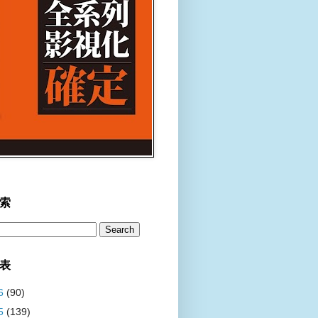
索
表
6
(90)
5
(139)