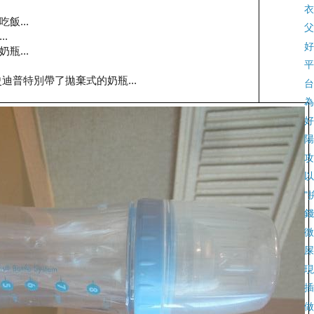
衣
飯...
父
.
好
瓶...
平
迪普特別帶了拋棄式的奶瓶...
台
為
好
陽
攻
以
"
錢
微
屎
現
插
做