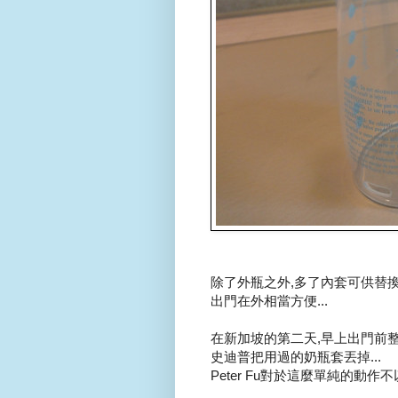
除了外瓶之外,多了內套可供替換.
出門在外相當方便...
在新加坡的第二天,早上出門前整理
史迪普把用過的奶瓶套丟掉...
Peter Fu對於這麼單純的動作不以