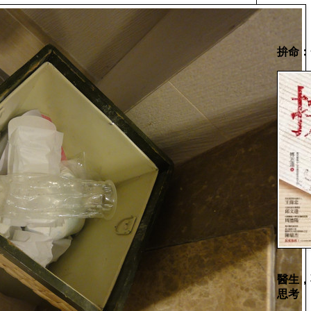
拚命：
醫生，
思考