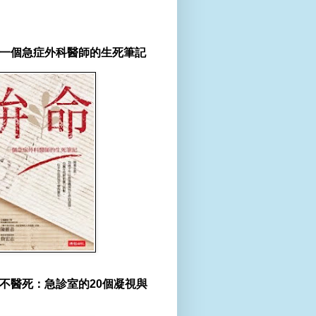
一個急症外科醫師的生死筆記
不醫死：急診室的20個凝視與