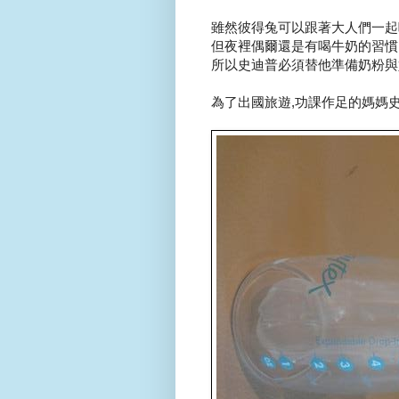
雖然彼得兔可以跟著大人們一起吃
但夜裡偶爾還是有喝牛奶的習慣..
所以史迪普必須替他準備奶粉與奶
為了出國旅遊,功課作足的媽媽史