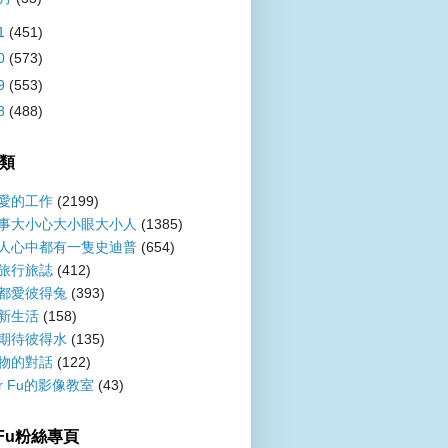
1
(451)
0
(573)
9
(553)
8
(488)
類
愛的工作
(2199)
事大小心大小眼大小人
(1385)
人心中都有一隻史迪普
(654)
旅行旅誌
(412)
都愛彼得兔
(393)
新生活
(158)
期待彼得水
(135)
物的對話
(122)
er Fu的影像教室
(43)
r Fu粉絲專頁