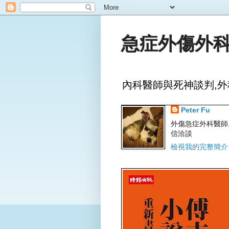
急症外傷外科
內科醫師與死神談判,外
Peter Fu
外傷急症外科醫師,文字
信洽談
檢視我的完整簡介