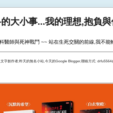
的大小事...我的理想,抱負
科醫師與死神戰鬥 ~~ 站在生死交關的前線,我不能輸
創作者;昨天的無名小站,今天的Google Blogger,聯絡方式: drfu5564