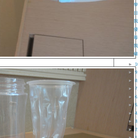
學
日
我
優
毒
我
確
►
►
►
►
►
►
►
►
►
►