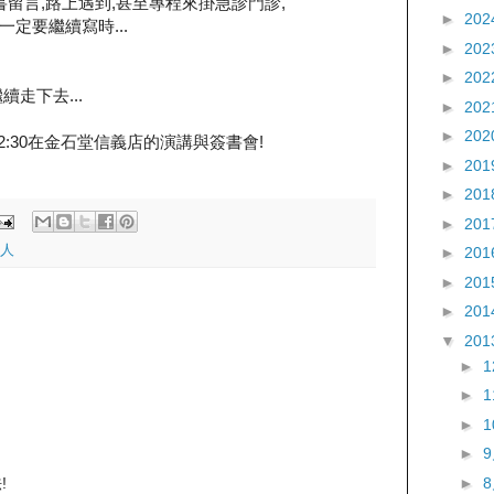
書留言,路上遇到,甚至專程來掛急診門診,
►
202
,一定要繼續寫時...
►
202
►
202
走下去...
►
202
►
202
2:30在金石堂信義店的演講與簽書會!
►
201
►
201
►
201
人
►
201
►
201
►
201
▼
201
►
►
►
►
►
!