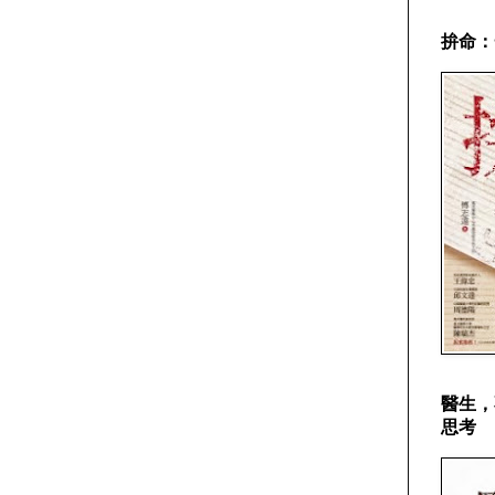
拚命：
醫生，
思考