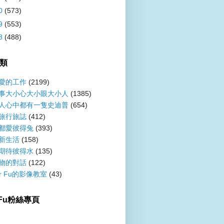
0
(573)
9
(553)
8
(488)
類
愛的工作
(2199)
事大小心大小眼大小人
(1385)
人心中都有一隻史迪普
(654)
旅行旅誌
(412)
都愛彼得兔
(393)
新生活
(158)
期待彼得水
(135)
物的對話
(122)
er Fu的影像教室
(43)
r Fu粉絲專頁