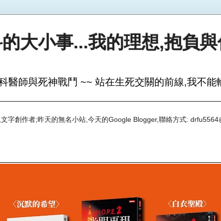
的大小事...我的理想,抱負
科醫師與死神戰鬥 ~~ 站在生死交關的前線,我不能輸
創作者;昨天的無名小站,今天的Google Blogger,聯絡方式: drfu5564