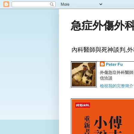
急症外傷外科
內科醫師與死神談判,外
Peter Fu
外傷急症外科醫師,文字
信洽談
檢視我的完整簡介