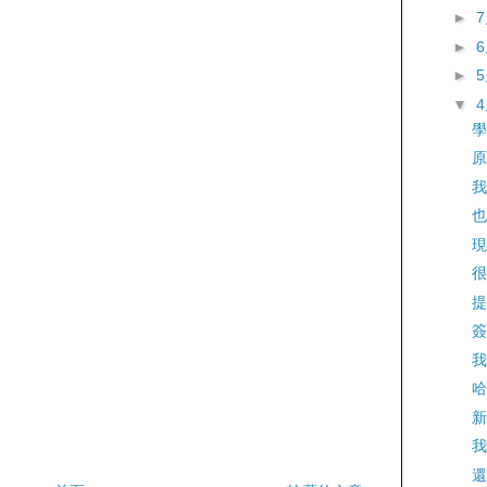
►
►
►
▼
學
原
我
也
現
很
提
簽
我
哈
新
我
還