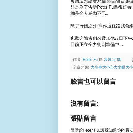
每回遇到讀者來信,網誌留言,臉
只是為了告訴Peter Fu書很好看
總是令人感動不已...
除了行醫之外,寫作這條路我會繼續
也歡迎讀者們來參加4/27日下午
目前正在全力衝刺準備中...
作者:
Peter Fu
於
凌晨12:00
文章分類:
大小事大小心大小眼大小
臉書也可以留言
沒有留言:
張貼留言
留話給Peter Fu,讓我知道你的看法