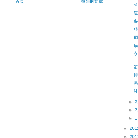
首頁
較舊的文章
來
這
要
狠
病
病
永
簽
掃
愚
社
►
►
►
►
201
►
201