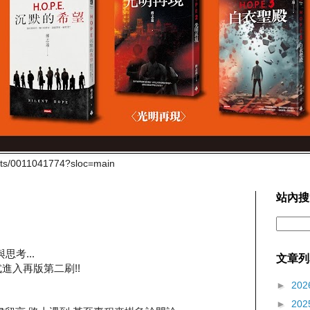
cts/0011041774?sloc=main
站內搜
思考...
文章列
正式進入再版第二刷!!
►
202
►
202