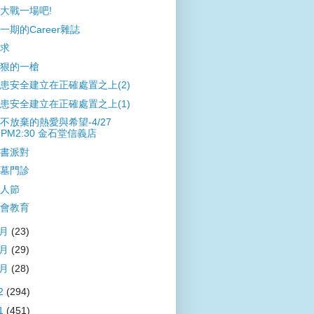
大戰一場吧!
一期的Career雜誌
求
狠的一槍
患安全建立在正確處置之上(2)
患安全建立在正確處置之上(1)
不放棄的熱愛與希望-4/27
PM2:30 金石堂信義店
書派對
墓門診
人節
會教育
3月
(23)
2月
(29)
1月
(28)
2
(294)
1
(451)