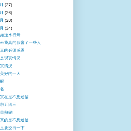
7月
(27)
6月
(26)
5月
(28)
4月
(24)
如逆水行舟
來我真的影響了一些人
真的必須感恩
是現實情況
實情況
美好的一天
醒
名
實在是不想迷信.........
啦五四三
書熱銷!!
真的是不想迷信.........
是要交待一下