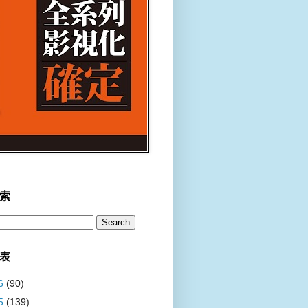
索
表
6
(90)
5
(139)