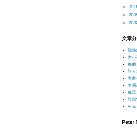
►
201
►
200
►
200
文章分
我熱
大小
每個
旅人
大家
美國
萬眾
與動
Pet
Pete