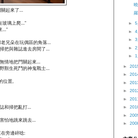
曉
起來了...
羅
璃上爬..."
►
.."
►
►
老兄朵在玩偶區的角落...
►
著掃把與雜誌進去房間了...
►
很無情地把門關起來...
►
201
獸生死鬥的神鬼戰士...
►
201
的位置,
►
201
►
201
►
201
雜誌和掃把亂打...
►
201
►
200
很害怕地跳來跳去...
►
200
在旁邊碎唸: