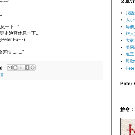
文章分
~~"
我熱
.
大小
一下..."
每個
,讓史迪普休息一下...
旅人
er Fu~~)
大家
美國
......."
萬眾
與動
Pet
普
Pete
拚命：