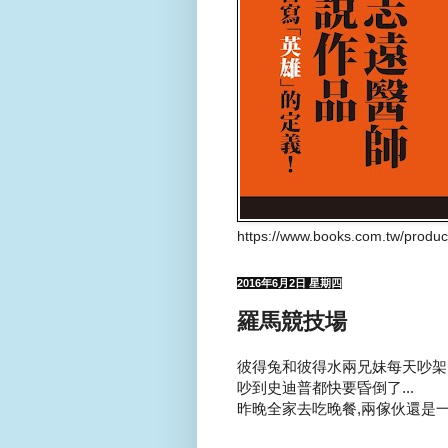
https://www.books.com.tw/produ
2016年6月2日 星期四
羅馬競技場
彼得兔和彼得水兩兄妹每天吵架..
吵到史迪普都快要昏倒了...
昨晚全家去吃晚餐,兩傢伙還是一路