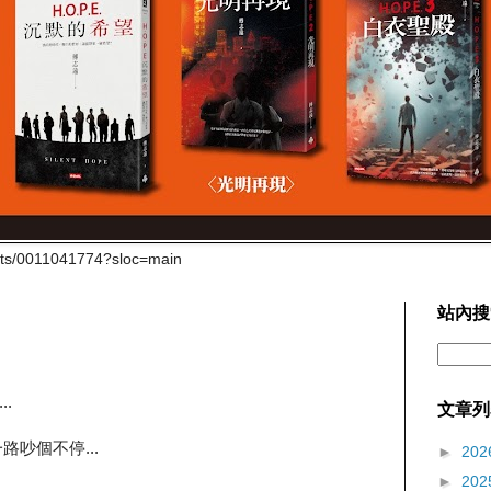
cts/0011041774?sloc=main
站內搜
.
文章列
吵個不停...
►
202
►
202