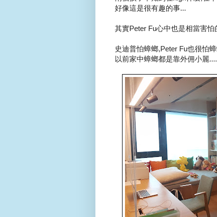
好像這是很有趣的事...
其實Peter Fu心中也是相當害怕的
史迪普怕蟑螂,Peter Fu也很怕蟑螂
以前家中蟑螂都是靠外佣小麗.....