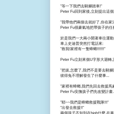
"等一下我們去騎腳踏車!"
Peter Fu回到家後,立刻提出這
"我帶他們兩個去就好了,你在家清靜
Peter Fu很豪氣地把帶孩子的任務
於是我們一大兩小開著車往運動公
車上史迪普突然打電話來:
"救我!家裡有一隻蟑螂!!!!!!!"
Peter Fu立刻來個U字形大迴轉,
"把拔,怎麼了,我們不是要去騎腳
彼得兔不理解發生了什麼事...
"家裡有蟑螂,我們先回去救援馬麻.
Peter Fu安撫孩子們先改變計畫..
"耶~~我們是蟑螂救援戰隊!!!"
"出發去救援!!"
兩個孩子不知到在high什麼,在車