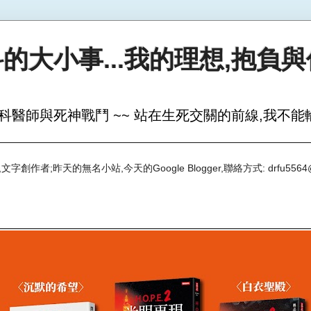
的大小事...我的理想,抱負
科醫師與死神戰鬥 ~~ 站在生死交關的前線,我不能輸
創作者;昨天的無名小站,今天的Google Blogger,聯絡方式: drfu5564