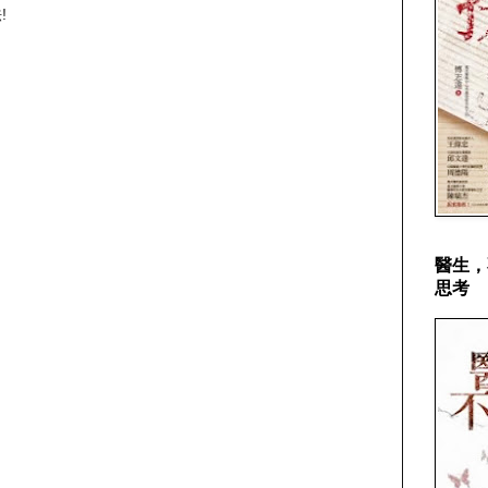
!
醫生，
思考