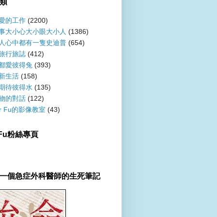
類
愛的工作
(2200)
事大小心大小眼大小人
(1386)
人心中都有一隻史迪普
(654)
旅行旅誌
(412)
都愛彼得兔
(393)
新生活
(158)
期待彼得水
(135)
物的對話
(122)
er Fu的影像教室
(43)
r Fu粉絲專頁
一個急症外科醫師的生死筆記