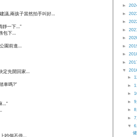
►
202
►
202
個建議,兩孩子當然拍手叫好...
►
202
一下..."
►
202
包下...
►
202
園前進...
►
201
►
201
►
201
▼
201
決定先開回家...
►
踏車嗎?"
►
►
►
.."
►
.
►
▼
健
上吵個不停...