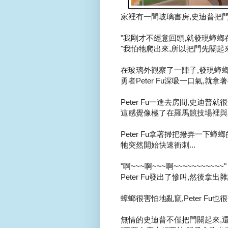
家裡有一間玻璃書房,史迪普把門關
"我剛才不經意回頭,就發現蟑螂在玻
"我怕牠爬出來,所以把門先關起來.
在玻璃外觀察了一陣子,發現蟑螂
勇者Peter Fu深吸一口氣,就拿
Peter Fu一進去房間,史迪普就
這感覺像極了在羅馬競技場裡與野
Peter Fu拿著掃把撥弄一下蟑螂
牠突然開始快速衝刺...
"啊~~~啊~~~啊~~~~~~~~~~~"
Peter Fu發出了慘叫,然後拿出
蟑螂很害怕地亂竄,Peter Fu也
無情的史迪普不僅把門關起來,還