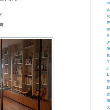
中
進
...
寫
表
...
你
.
意
夕
低
舊
失
訂
長
專
朝
道
傳
大