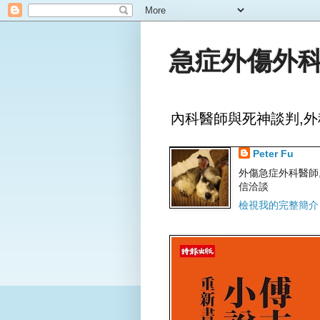
急症外傷外科
內科醫師與死神談判,外
Peter Fu
外傷急症外科醫師,文字
信洽談
檢視我的完整簡介