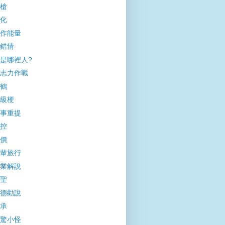
槍
化
作能量
錯情
是哪裡人?
志力作戰
鶴
級梗
事重提
控
價
輩旅行
業解說
聖
德勸說
承
驚小怪