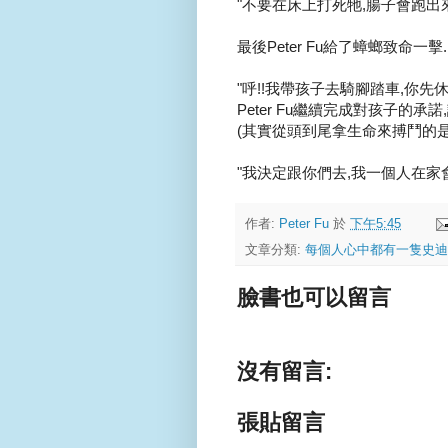
"不要在床上打死牠,腸子會跑出來
最後Peter Fu給了蟑螂致命一擊..
"呼!!我帶孩子去騎腳踏車,你先休息
Peter Fu繼續完成對孩子的承諾
(其實從頭到尾拿生命來搏鬥的是Pet
"我決定跟你們去,我一個人在家會害怕..
作者:
Peter Fu
於
下午5:45
文章分類:
每個人心中都有一隻史迪
臉書也可以留言
沒有留言:
張貼留言