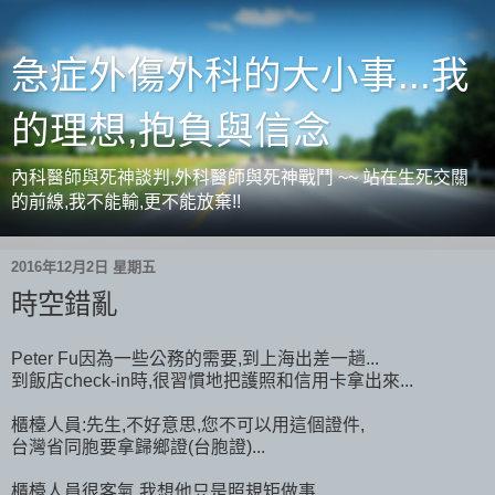
急症外傷外科的大小事...我
的理想,抱負與信念
內科醫師與死神談判,外科醫師與死神戰鬥 ~~ 站在生死交關
的前線,我不能輸,更不能放棄!!
2016年12月2日 星期五
時空錯亂
Peter Fu因為一些公務的需要,到上海出差一趟...
到飯店check-in時,很習慣地把護照和信用卡拿出來...
櫃檯人員:先生,不好意思,您不可以用這個證件,
台灣省同胞要拿歸鄉證(台胞證)...
櫃檯人員很客氣,我想他只是照規矩做事...