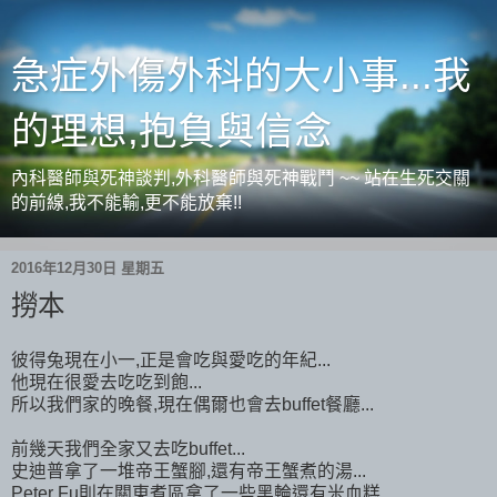
急症外傷外科的大小事...我
的理想,抱負與信念
內科醫師與死神談判,外科醫師與死神戰鬥 ~~ 站在生死交關
的前線,我不能輸,更不能放棄!!
2016年12月30日 星期五
撈本
彼得兔現在小一,正是會吃與愛吃的年紀...
他現在很愛去吃吃到飽...
所以我們家的晚餐,現在偶爾也會去buffet餐廳...
前幾天我們全家又去吃buffet...
史迪普拿了一堆帝王蟹腳,還有帝王蟹煮的湯...
Peter Fu則在關東煮區拿了一些黑輪還有米血糕...