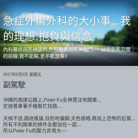
急症外傷外科的大小事...我
的理想,抱負與信念
內科醫師與死神談判,外科醫師與死神戰鬥 ~~ 站在生死交關
的前線,我不能輸,更不能放棄!!
2017年6月2日 星期五
副駕駛
沖繩的高速公路上,Peter Fu全神貫注地開車...
史迪普拿著手機幫忙找路...
天候不佳,路途遙遠,目的地偏僻,天色昏暗,再加上恐怖的右駕...
所有不利開車的條件全都加在一起...
所以Peter Fu的壓力非常大~~