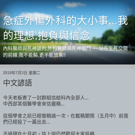
急症外傷外科的大小事...我
的理想,抱負與信念
內科醫師與死神談判,外科醫師與死神戰鬥 ~~ 站在生死交關
的前線,我不能輸,更不能放棄!!
2018年7月3日 星期二
中文諺語
今天老板寄了一封群組信給科內全部人...
中西部某個醫學會來信邀稿...
這個學會之前已經徵稿過一次，在截稿期限（五月中）前我
們已經投了一篇出去...
不過現在七月初，信上說仍然歡迎大家投稿...