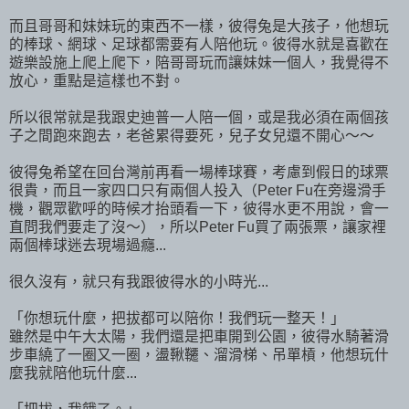
而且哥哥和妹妹玩的東西不一樣，彼得兔是大孩子，他想玩
的棒球、網球、足球都需要有人陪他玩。彼得水就是喜歡在
遊樂設施上爬上爬下，陪哥哥玩而讓妹妹一個人，我覺得不
放心，重點是這樣也不對。
所以很常就是我跟史迪普一人陪一個，或是我必須在兩個孩
子之間跑來跑去，老爸累得要死，兒子女兒還不開心～～
彼得兔希望在回台灣前再看一場棒球賽，考慮到假日的球票
很貴，而且一家四口只有兩個人投入（Peter Fu在旁邊滑手
機，觀眾歡呼的時候才抬頭看一下，彼得水更不用說，會一
直問我們要走了沒～），所以Peter Fu買了兩張票，讓家裡
兩個棒球迷去現場過癮...
很久沒有，就只有我跟彼得水的小時光...
「你想玩什麼，把拔都可以陪你！我們玩一整天！」
雖然是中午大太陽，我們還是把車開到公園，彼得水騎著滑
步車繞了一圈又一圈，盪鞦韆、溜滑梯、吊單槓，他想玩什
麼我就陪他玩什麼...