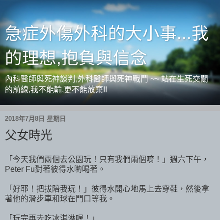
急症外傷外科的大小事...我
的理想,抱負與信念
內科醫師與死神談判,外科醫師與死神戰鬥 ~~ 站在生死交關
的前線,我不能輸,更不能放棄!!
2018年7月8日 星期日
父女時光
「今天我們兩個去公園玩！只有我們兩個唷！」週六下午，
Peter Fu對著彼得水喲喝著。
「好耶！把拔陪我玩！」彼得水開心地馬上去穿鞋，然後拿
著他的滑步車和球在門口等我。
「玩完再去吃冰淇淋喔！」