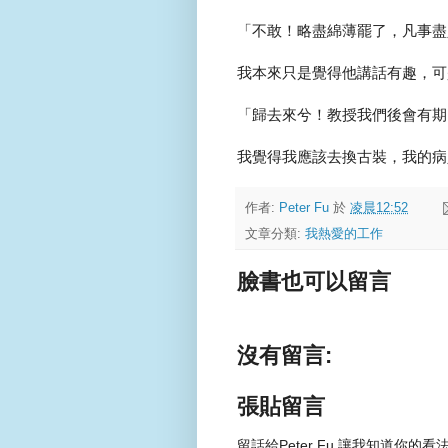
「不敢！略盡綿薄罷了，凡事盡
我本來只是覺得他講話有趣，可
「歸去來兮！教授我們後會有期
我覺得我應該去換古裝，我的病
作者:
Peter Fu
於
凌晨12:52
文章分類:
我熱愛的工作
臉書也可以留言
沒有留言:
張貼留言
留話給Peter Fu,讓我知道你的看法