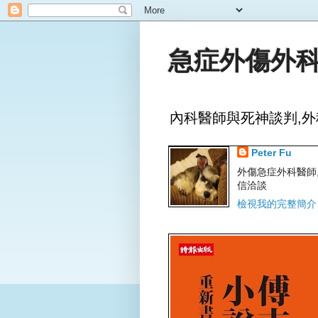
急症外傷外科
內科醫師與死神談判,外
Peter Fu
外傷急症外科醫師,文字
信洽談
檢視我的完整簡介