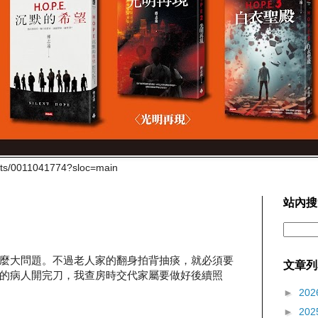
cts/0011041774?sloc=main
站內搜
麼大問題。不過老人家的翻身拍背抽痰，就必須要
文章列
的病人開完刀，我查房時交代家屬要做好後續照
►
202
►
202