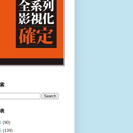
索
表
6
(90)
5
(139)