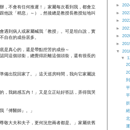
►
202
辦，不會有任何推遲！」家屬每次看到我，都會立
►
202
跟他說「稍息」～），然後總是教授長教授短地叫
►
202
►
202
會遇到病人或家屬喊我「教授」。可是坦白說，實
►
202
不自在的成份居多。
►
201
底是真心的，還是帶點挖苦的成份～
▼
201
認同這個頭銜，總覺得距離這個頭銜，還有很長的
▼
2
2
準備出院回家了。」這天巡房時間，我向它家屬說
到
平
的，我銘感五內！」又是立正站好答話，弄得我哭
平
折
我『傅醫師』。」
絕
北
尊敬大夫和夫子，更何況您兩者都是。」家屬依舊
運