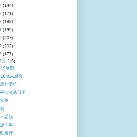
4
(144)
3
(171)
2
(199)
1
(199)
0
(207)
9
(202)
8
(177)
12月
(16)
019展望
018歲末感言
底什麼坑
平淡淡過日子
安夜
磨
不妥協
漂中年
動選擇