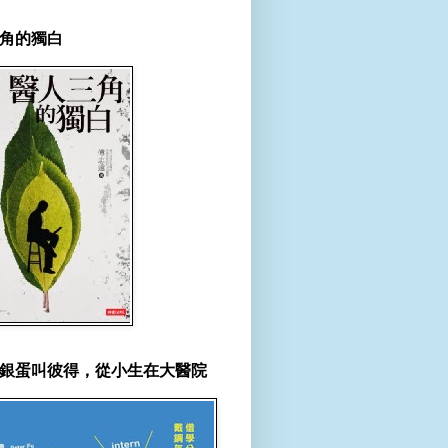
角的獨白
銀蛋叫彼得，從小生在大醫院