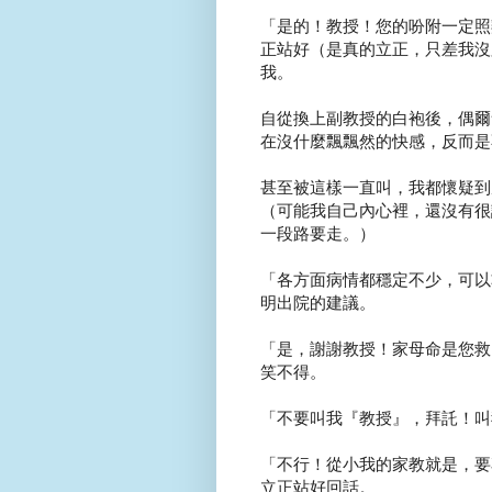
「是的！教授！您的吩附一定照
正站好（是真的立正，只差我沒
我。
自從換上副教授的白袍後，偶爾
在沒什麼飄飄然的快感，反而是
甚至被這樣一直叫，我都懷疑到
（可能我自己內心裡，還沒有很
一段路要走。）
「各方面病情都穩定不少，可以
明出院的建議。
「是，謝謝教授！家母命是您救
笑不得。
「不要叫我『教授』，拜託！叫
「不行！從小我的家教就是，要
立正站好回話。