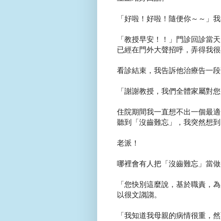
「好啦！好啦！隨便你～～」我
「教授早安！！」門診回診當天
已經在門外大聲招呼，弄得我很
看診結束，我告訴他治療告一段
「謝謝教授，我們全體家屬對您
住院期間我一直想不出一個最適
聽到「沒齒難忘」，我突然想到
老派！
哪裡會有人把「沒齒難忘」當做
「您快別這麼說，基於職責，為所
以很文謅謅。
「我知道我母親的病情很重，然