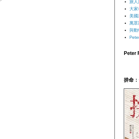
旅人
大家
美國
萬眾
與動
Pet
Pete
拚命：