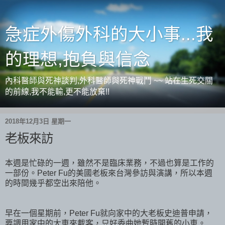
急症外傷外科的大小事...我
的理想,抱負與信念
內科醫師與死神談判,外科醫師與死神戰鬥 ~~ 站在生死交關
的前線,我不能輸,更不能放棄!!
2018年12月3日 星期一
老板來訪
本週是忙碌的一週，雖然不是臨床業務，不過也算是工作的
一部份。Peter Fu的美國老板來台灣參訪與演講，所以本週
的時間幾乎都空出來陪他。
早在一個星期前，Peter Fu就向家中的大老板史迪普申請，
要調用家中的大車來載客，只好委曲她暫時開舊的小車。