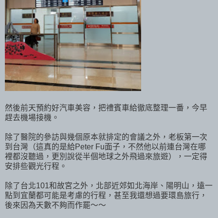
然後前天預約好汽車美容，把禮賓車給徹底整理一番，今早
趕去機場接機。
除了醫院的參訪與幾個原本就排定的會議之外，老板第一次
到台灣（這真的是給Peter Fu面子，不然他以前連台灣在哪
裡都沒聽過，更別說從半個地球之外飛過來旅遊），一定得
安排些觀光行程。
除了台北101和故宮之外，北部近郊如北海岸、陽明山，遠一
點到宜蘭都可能是考慮的行程，甚至我還想過要環島旅行，
後來因為天數不夠而作罷～～