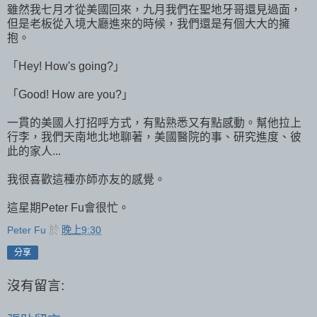
雖然我七月才從美國回來，九月我們在聖地牙哥還見過面，
但是老板從入境大廳進來的時候，我們還是有個大大的擁
抱。
「Hey! How's going?」
「Good! How are you?」
一貫的美國人打招呼方式，有點熟悉又有點感動。幫他拉上
行李，我們天南地北地聊著，美國醫院的事、研究進度、彼
此的家人...
我很喜歡這種亦師亦友的感覺。
這星期Peter Fu會很忙。
Peter Fu
於
晚上9:30
分享
沒有留言: