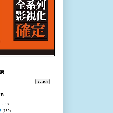
索
表
6
(90)
5
(139)