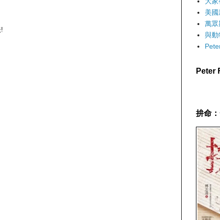
大家
美國
萬眾
!
與動
Pet
Pete
拚命：