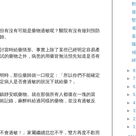
對
孩
堅
省
但有沒有可能是藥物過敏呢？醫院有沒有做到預防
直
師。
隨
討當時給藥情形。事實上除了某些已經明定容易產
傾
試的藥物之外，病患的用藥皆無法預先知道是否有
綽
►
明時，那位藥師就一口咬定：「所以你們不能確定
►
定病人是否會過敏的狀況下就給藥？」
►
鎮靜安眠藥物。就在那個所有人都僵在一塊的當
►
術記錄，麻醉科給過同樣的藥物，並沒有過敏反
►
►
►
►
不會過敏！」家屬繼續忿忿不平，雙方再度不歡而