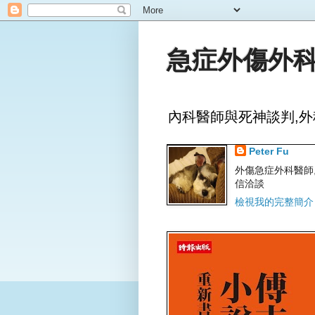
急症外傷外科
內科醫師與死神談判,外
Peter Fu
外傷急症外科醫師,文字
信洽談
檢視我的完整簡介