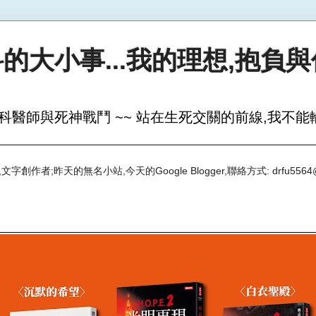
的大小事...我的理想,抱負
科醫師與死神戰鬥 ~~ 站在生死交關的前線,我不能輸
創作者;昨天的無名小站,今天的Google Blogger,聯絡方式: drfu5564