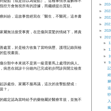
到疑點（或是自以為疑點）。這種事情永遠解釋不
►
202
指控方會無視所有的證據，而繼續提出質疑。
►
202
療糾紛，這故事曾經寫在「醫生，不醫死」這本書
►
202
►
202
►
202
家屬無法接受事實，在悲傷與震驚的情緒下，將責
▼
201
►
善處置，於是檢方收集了當時病歷、護理記錄與檢
►
的監視畫面。
►
▼
傷分類中本來就不是第一級需要馬上處理的病人。
，病患在就診十分鐘內已完成初步問診與開立檢查
記
絕
腳
起訴處份。家屬不服再議，這次的攻擊點變成：
這
當？」
吵
的鑑定認為當時給予的藥物屬於醫療常規，並無不
入
瘋