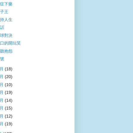
症下藥
子王
持人生
話
球對決
口的開玩笑
聽抱怨
號
8月
(18)
7月
(20)
6月
(10)
5月
(19)
4月
(14)
3月
(15)
2月
(12)
1月
(19)