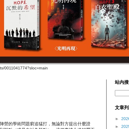
cts/0011041774?sloc=main
站內搜
文章列
►
202
陣營的學術問題窮追猛打，無論對方提出什麼證
►
202