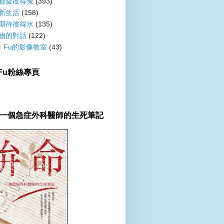
都愛彼得兔
(393)
新生活
(158)
期待彼得水
(135)
物的對話
(122)
er Fu的影像教室
(43)
r Fu粉絲專頁
一個急症外科醫師的生死筆記