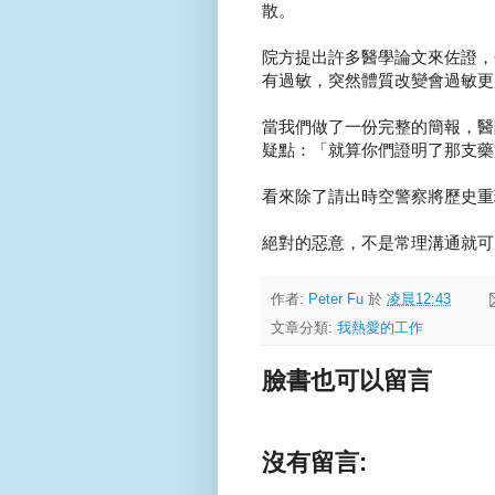
散。
院方提出許多醫學論文來佐證，
有過敏，突然體質改變會過敏更是罕
當我們做了一份完整的簡報，醫
疑點：「就算你們證明了那支藥
看來除了請出時空警察將歷史重
絕對的惡意，不是常理溝通就可
作者:
Peter Fu
於
凌晨12:43
文章分類:
我熱愛的工作
臉書也可以留言
沒有留言: