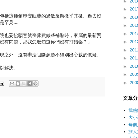
►
201
►
201
包括這種鎮靜安眠藥的過敏反應微乎其微、過去沒
►
201
見....
►
201
►
201
院也妥協願意就喪葬費做些補貼時，家屬的最新質
沒有問題，那我怎麼知道你們沒有打錯藥？」
►
201
►
201
現之外，沒有辦法阻斷源源不絕別出心裁的懷疑。
►
201
►
201
以解決。
►
200
►
200
文章分
我熱
大小
每個
旅人