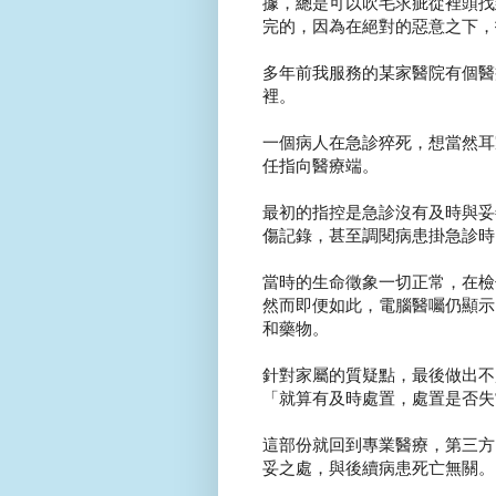
據，總是可以吹毛求疵從裡頭找
完的，因為在絕對的惡意之下，
多年前我服務的某家醫院有個醫
裡。
一個病人在急診猝死，想當然耳
任指向醫療端。
最初的指控是急診沒有及時與妥
傷記錄，甚至調閱病患掛急診時
當時的生命徵象一切正常，在檢
然而即便如此，電腦醫囑仍顯示
和藥物。
針對家屬的質疑點，最後做出不
「就算有及時處置，處置是否失
這部份就回到專業醫療，第三方
妥之處，與後續病患死亡無關。