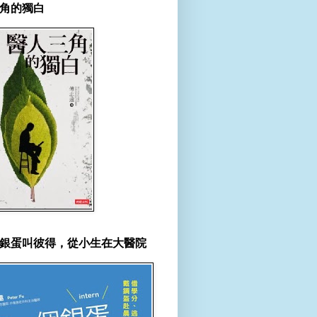
角的獨白
銀蛋叫彼得，從小生在大醫院