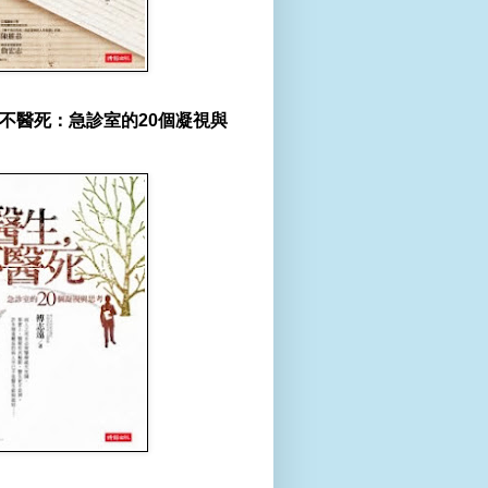
不醫死：急診室的20個凝視與