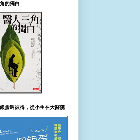
角的獨白
銀蛋叫彼得，從小生在大醫院