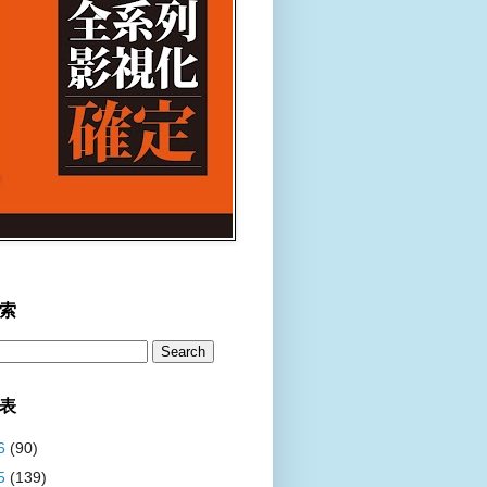
索
表
6
(90)
5
(139)