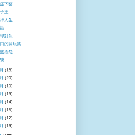
症下藥
子王
持人生
話
球對決
口的開玩笑
聽抱怨
號
8月
(18)
7月
(20)
6月
(10)
5月
(19)
4月
(14)
3月
(15)
2月
(12)
1月
(19)