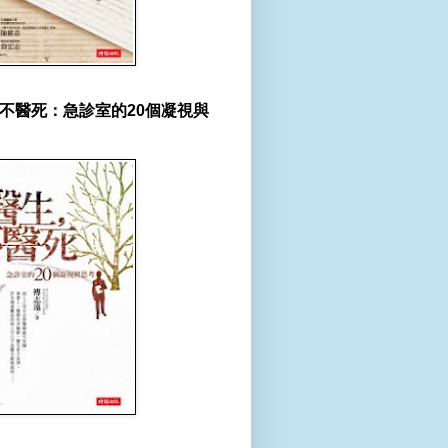
不醫死：急診室的20個凝視與