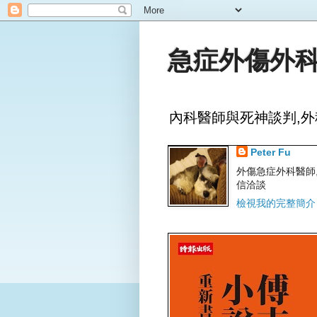
急症外傷外科
內科醫師與死神談判,外
Peter Fu
外傷急症外科醫師,文字
信洽談
檢視我的完整簡介