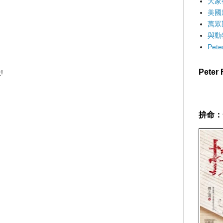
大家
美國
萬眾
與動
Pet
Pete
!
拚命：