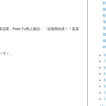
對
孩
堅
省
直
普還沒講，Peter Fu馬上接話：「這個我知道！！是某
隨
傾
綽
我想一下！」
►
►
►
►
►
►
►
►