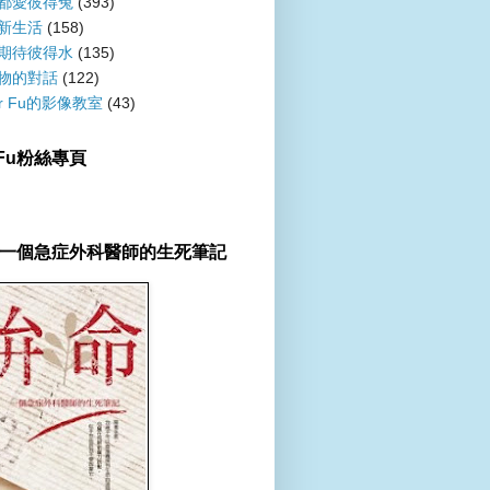
都愛彼得兔
(393)
新生活
(158)
期待彼得水
(135)
物的對話
(122)
er Fu的影像教室
(43)
r Fu粉絲專頁
一個急症外科醫師的生死筆記