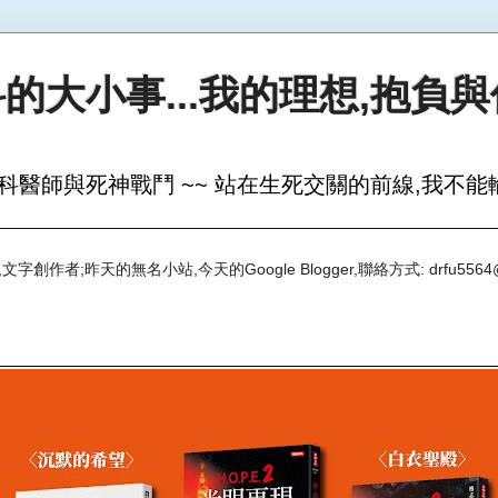
的大小事...我的理想,抱負
科醫師與死神戰鬥 ~~ 站在生死交關的前線,我不能輸
創作者;昨天的無名小站,今天的Google Blogger,聯絡方式: drfu5564