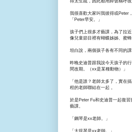
得太生疏，因此都用綽號稱呼彼
我很喜歡大家叫我彼得或Pete
「Peter早安。」
孩子們上很多才藝課，為了拉近
像兒童節目裡有蝴蝶姊姊、蜜蜂
坦白說，兩個孩子各有不同的課
昨晚史迪普跟我說今天孩子的行
間改期。（xx是某種動物）」
「他是誰？老師太多了，實在搞不清
程的老師聯結在一起 。
於是Peter Fu和史迪普一
藝課。
「鋼琴是xx老師。」
「大提琴是xx老師。」