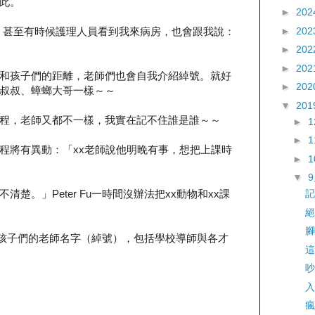
此。
►
202
►
202
r，甚至有時候護理人員看到我來病房，也會跟我說：
►
202
►
202
和孩子們的距離，老師們也會自我介紹綽號。就好
►
202
叔叔、蟑螂大哥一樣～～
▼
201
程，老師又都不一樣，我實在記不住誰是誰～～
►
►
程將有異動：「xx老師說他明晚有事，想把上課時
►
▼
楚。」Peter Fu一時間沒辦法把xx動物和xx課
記
絕
腳
起復習孩子們的老師名字（綽號），包括學校導師與各才
這
吵
入
瘋