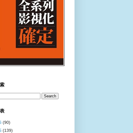
索
表
6
(90)
5
(139)