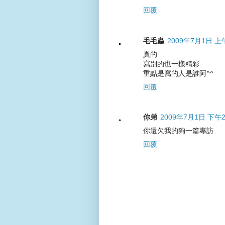
回覆
毛毛蟲
2009年7月1日 上午
真的
寫別的也一樣精彩
重點是寫的人是誰阿^^
回覆
你弟
2009年7月1日 下午2
你還欠我的狗一篇專訪
回覆