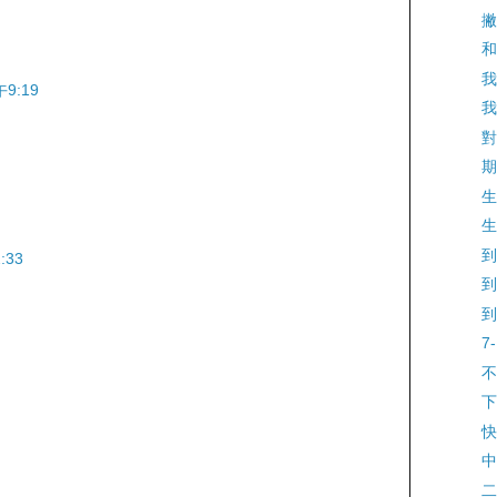
撇
和
我
9:19
我
對
期
生
生
到
:33
到
到
7
不
下
快
中
二