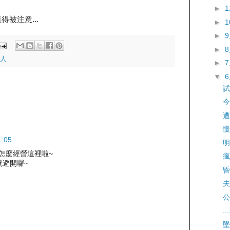
►
被注意...
►
►
►
人
►
▼
試
今
遭
慢
:05
明
要怎麼經營這裡啦~
瘋
就避開囉~
昏
夫
公
...
墜