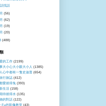
話找話
5月
(56)
4月
(62)
3月
(19)
1月
(20)
8
(488)
類
愛的工作
(2199)
事大小心大小眼大小人
(1385)
人心中都有一隻史迪普
(654)
旅行旅誌
(412)
都愛彼得兔
(393)
新生活
(158)
期待彼得水
(135)
物的對話
(122)
er Fu的影像教室
(43)