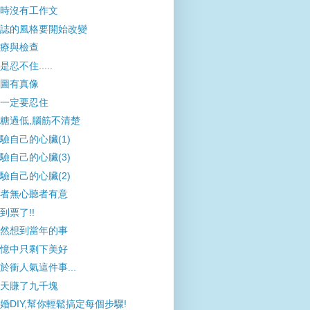
時沒有工作文
誌的風格要開始改變
療與檢查
是忍不住.....
圖有真像
一定要忍住
糖過低,腦筋不清楚
驗自己的心臟(1)
驗自己的心臟(3)
驗自己的心臟(2)
者無心聽者有意
到票了!!
然想到當年的事
憶中只剩下美好
於衝人氣這件事...
天賺了九千塊
婚DIY,幫你輕鬆搞定每個步驟!