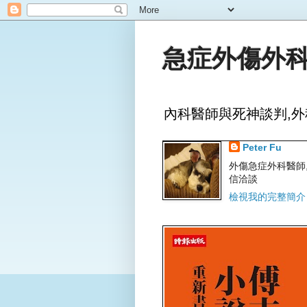
急症外傷外科
內科醫師與死神談判,外
Peter Fu
外傷急症外科醫師,文字
信洽談
檢視我的完整簡介