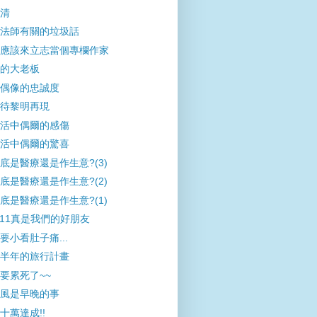
清
法師有關的垃圾話
應該來立志當個專欄作家
的大老板
偶像的忠誠度
待黎明再現
活中偶爾的感傷
活中偶爾的驚喜
底是醫療還是作生意?(3)
底是醫療還是作生意?(2)
底是醫療還是作生意?(1)
-11真是我們的好朋友
要小看肚子痛...
半年的旅行計畫
要累死了~~
風是早晚的事
十萬達成!!