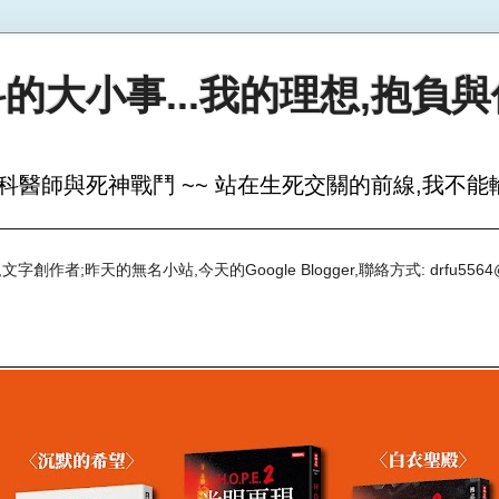
的大小事...我的理想,抱負
科醫師與死神戰鬥 ~~ 站在生死交關的前線,我不能輸
創作者;昨天的無名小站,今天的Google Blogger,聯絡方式: drfu5564