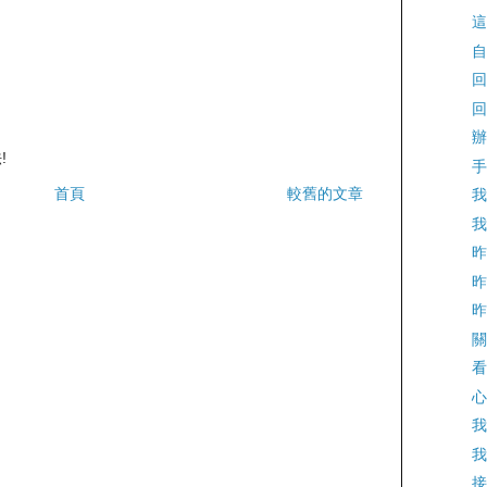
這
自
回
回
辦
!
手
首頁
較舊的文章
我
我
昨
昨
昨
關
看
心
我
我
接