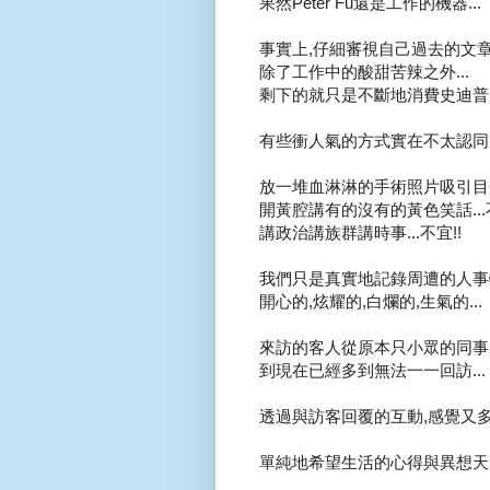
果然Peter Fu還是工作的機器...
事實上,仔細審視自己過去的文章.
除了工作中的酸甜苦辣之外...
剩下的就只是不斷地消費史迪普,法師,
有些衝人氣的方式實在不太認同..
放一堆血淋淋的手術照片吸引目光.
開黃腔講有的沒有的黃色笑話...不
講政治講族群講時事...不宜!!
我們只是真實地記錄周遭的人事物
開心的,炫耀的,白爛的,生氣的...
來訪的客人從原本只小眾的同事,同
到現在已經多到無法一一回訪...
透過與訪客回覆的互動,感覺又多交
單純地希望生活的心得與異想天開