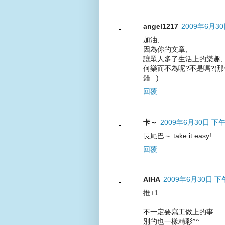
angel1217
2009年6月30
加油,
因為你的文章,
讓眾人多了生活上的樂趣,
何樂而不為呢?不是嗎?(
錯...)
回覆
卡～
2009年6月30日 下午
長尾巴～ take it easy!
回覆
AIHA
2009年6月30日 下午
推+1
不一定要寫工做上的事
別的也一樣精彩^^