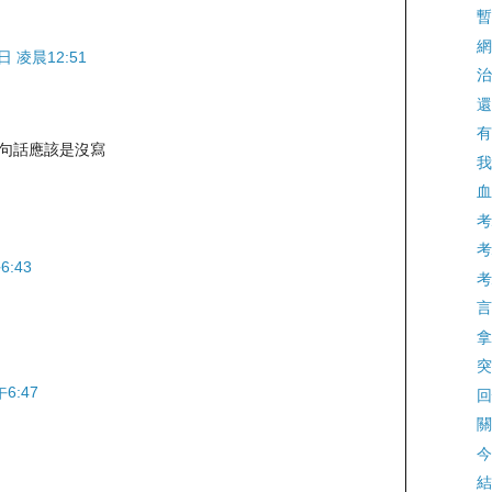
暫
網
日 凌晨12:51
治
還
有
那句話應該是沒寫
我
血
考
考
6:43
考
言
拿
突
6:47
回
關
今
結