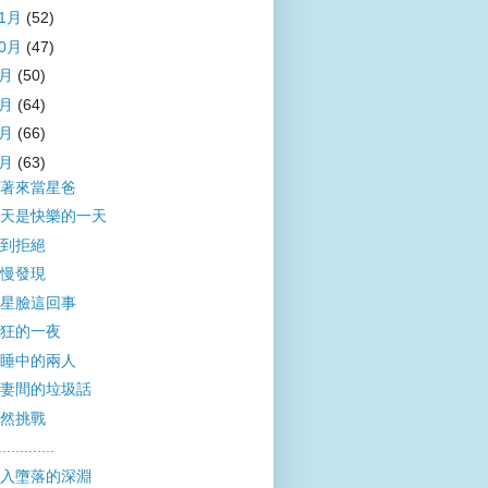
11月
(52)
10月
(47)
9月
(50)
8月
(64)
7月
(66)
6月
(63)
著來當星爸
天是快樂的一天
到拒絕
慢發現
星臉這回事
狂的一夜
睡中的兩人
妻間的垃圾話
然挑戰
.............
入墮落的深淵