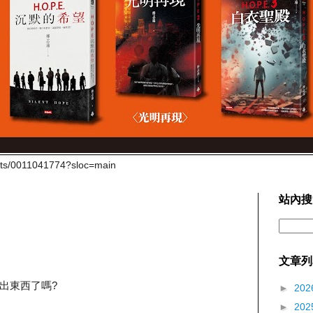
cts/0011041774?sloc=main
站內搜
文章列
出東西了嗎?
►
202
►
202