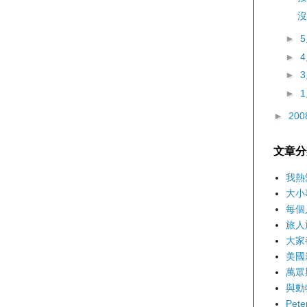
沒
►
►
►
►
►
200
文章分
我熱
大小
每個
旅人
大家
美國
萬眾
與動
Pet