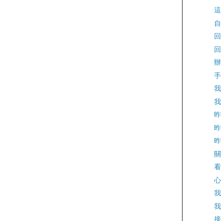
這
自
回
回
辦
手
我
我
昨
昨
昨
關
看
心
我
我
接