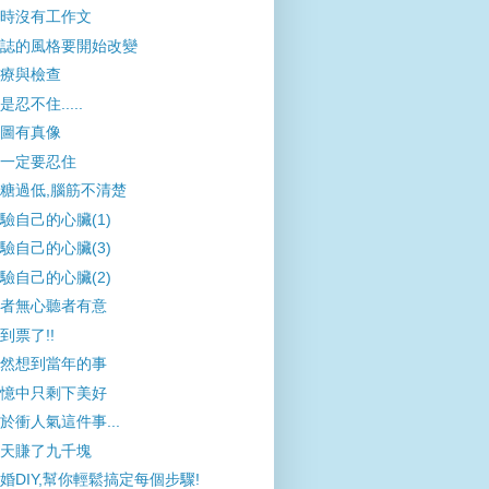
時沒有工作文
誌的風格要開始改變
療與檢查
是忍不住.....
圖有真像
一定要忍住
糖過低,腦筋不清楚
驗自己的心臟(1)
驗自己的心臟(3)
驗自己的心臟(2)
者無心聽者有意
到票了!!
然想到當年的事
憶中只剩下美好
於衝人氣這件事...
天賺了九千塊
婚DIY,幫你輕鬆搞定每個步驟!