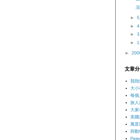
沒
►
►
►
►
►
200
文章分
我熱
大小
每個
旅人
大家
美國
萬眾
與動
Pet