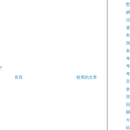
暫
網
治
還
有
我
血
考
考
!
考
首頁
較舊的文章
言
拿
突
回
關
今
結