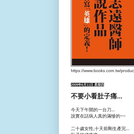
https://www.books.com.tw/produ
2009年6月11日 星期四
不要小看肚子痛...
今天下午開的一台刀...
說實在話病人真的滿慘的~~
二十歲女性,十天前剛生產完...