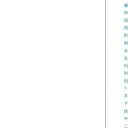
撇
和
我
我
對
期
生
生
到
到
到
7
不
下
快
中
二