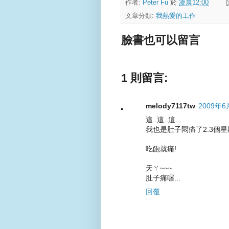
作者:
Peter Fu
於
凌晨12:00
文章分類:
我熱愛的工作
臉書也可以留言
1 則留言:
melody7117tw
2009年6
這..這..這...
我也是肚子悶痛了2.3個星
吃飽就痛!
天ㄚ~~~
肚子痛喔...
回覆