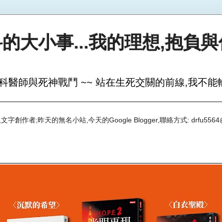
的大小事...我的理想,抱負
科醫師與死神戰鬥 ~~ 站在生死交關的前線,我不能輸
創作者;昨天的無名小站,今天的Google Blogger,聯絡方式: drfu5564