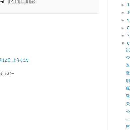
►
►
►
►
►
▼
試
今
月12日 上午8:55
遭
慢
期了耶~
明
瘋
昏
夫
公
...
墜