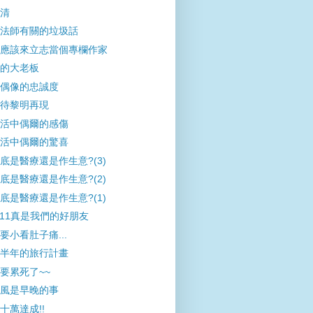
清
法師有關的垃圾話
應該來立志當個專欄作家
的大老板
偶像的忠誠度
待黎明再現
活中偶爾的感傷
活中偶爾的驚喜
底是醫療還是作生意?(3)
底是醫療還是作生意?(2)
底是醫療還是作生意?(1)
-11真是我們的好朋友
要小看肚子痛...
半年的旅行計畫
要累死了~~
風是早晚的事
十萬達成!!