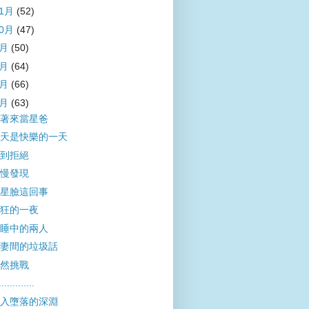
11月
(52)
10月
(47)
9月
(50)
8月
(64)
7月
(66)
6月
(63)
著來當星爸
天是快樂的一天
到拒絕
慢發現
星臉這回事
狂的一夜
睡中的兩人
妻間的垃圾話
然挑戰
.............
入墮落的深淵