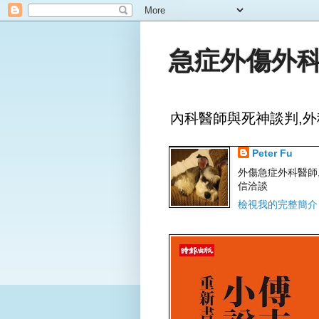
急症外傷外科
內科醫師與死神談判,外
Peter Fu
外傷急症外科醫師,文字
信洽談
檢視我的完整簡介