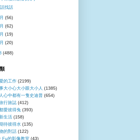
話找話
5月
(56)
4月
(62)
3月
(19)
1月
(20)
8
(488)
類
愛的工作
(2199)
事大小心大小眼大小人
(1385)
人心中都有一隻史迪普
(654)
旅行旅誌
(412)
都愛彼得兔
(393)
新生活
(158)
期待彼得水
(135)
物的對話
(122)
er Fu的影像教室
(43)