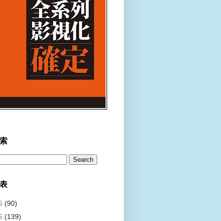
索
表
6
(90)
5
(139)