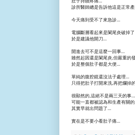
肚子持續疼痛...
診所醫師總是告訴他這是正常產後
今天痛到受不了來急診...
電腦斷層看起來是闌尾炎破掉了..
於是建議他開刀...
開進去可不是這麼一回事...
雖然起因還是闌尾炎,但嚴重的發
於是整個肚子都是大便...
單純的腹腔鏡還沒法子處理...
只得把肚子打開來洗,再把爛掉的大
很顯然的,這絕不是兩三天的事...
可能一直都被認為和生產有關的
其實早就出問題了...
實在是不要小看肚子痛...