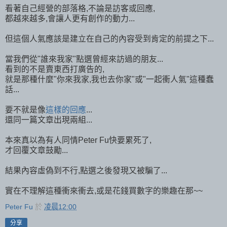
看著自己經營的部落格,不論是訪客或回應,
都越來越多,會讓人更有創作的動力...
但這個人氣應該是建立在自己的內容受到肯定的前提之下...
當我們從"誰來我家"點選曾經來訪過的朋友...
看到的不是賣東西打廣告的,
就是那種什麼"你來我家,我也去你家"或"一起衝人氣"這種蠢
話...
要不就是像
這樣的回應
...
還同一篇文章出現兩組...
本來真以為有人同情Peter Fu快要累死了,
才回覆文章鼓勵...
結果內容虛偽到不行,點選之後發現又被騙了...
實在不理解這種衝來衝去,或是花錢買數字的樂趣在那~~
Peter Fu
於
凌晨12:00
分享