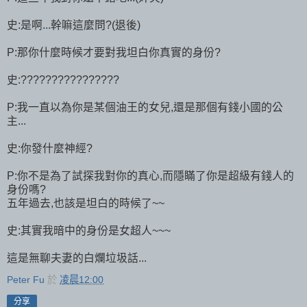
史:是啊...幹嘛這麼問?(退後)
P:那你什麼時候才要對我坦白你真實的身份?
史:????????????????
P:我一直以為你是某個油王的女兒,還是那個有錢小國的公
主...
史:你發什麼神經?
P:你不是為了試探我對你的真心,而隱瞞了你是超級有錢人的
身份嗎?
五年過去,也該是坦白的時候了~~
史:其實我暗中的身份是女超人~~~
這是無聊夫妻的白爛垃圾話...
Peter Fu
於
凌晨12:00
分享