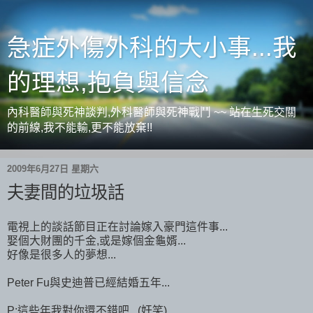
急症外傷外科的大小事...我
的理想,抱負與信念
內科醫師與死神談判,外科醫師與死神戰鬥 ~~ 站在生死交關
的前線,我不能輸,更不能放棄!!
2009年6月27日 星期六
夫妻間的垃圾話
電視上的談話節目正在討論嫁入豪門這件事...
娶個大財團的千金,或是嫁個金龜婿...
好像是很多人的夢想...
Peter Fu與史迪普已經結婚五年...
P:這些年我對你還不錯吧...(奸笑)