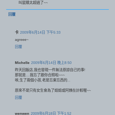
叫鼠贖太超過了~~
回覆
卡
2009年6月14日 下午5:33
agreee~
回覆
Michelle
2009年6月14日 晚上8:50
昨天回飯店,我也發現一件無法原諒自己的事!
那就是....我忘了跟你合照啦~~~
唉,生了兩個小孩,老是忘東忘西的...
原來不是只有女生會為了姐姐或阿姨在計較喔~~
回覆
wenwen
2009年6月18日 下午1:52