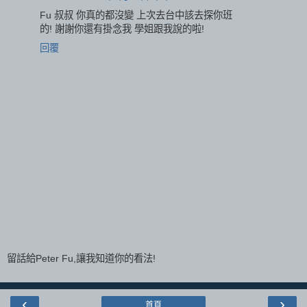
Fu 叔叔 你真的都沒變 上次去台中該去探你班
的! 謝謝你還有掛念我 學姐跟我說的啦!
回覆
留話給Peter Fu,讓我知道你的看法!
‹
›
首頁