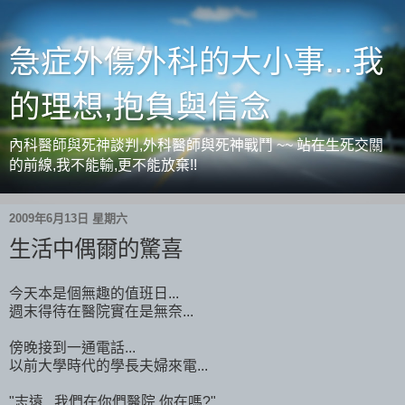
急症外傷外科的大小事...我
的理想,抱負與信念
內科醫師與死神談判,外科醫師與死神戰鬥 ~~ 站在生死交關
的前線,我不能輸,更不能放棄!!
2009年6月13日 星期六
生活中偶爾的驚喜
今天本是個無趣的值班日...
週末得待在醫院實在是無奈...
傍晚接到一通電話...
以前大學時代的學長夫婦來電...
"志遠...我們在你們醫院,你在嗎?"