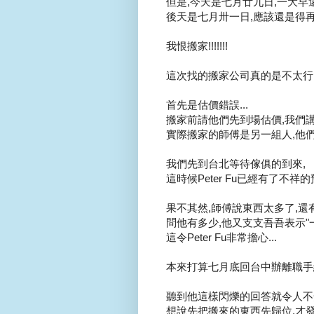
但是,今天是七月廿九日,一大早還
後天是七月卅一日,應該還是得再回
我恨搬家!!!!!!!
這次找的搬家公司真的是不太行..
首先是估價錯誤...
搬家前請他們先到場估價,我們講
實際搬家的師傅是另一組人,他們
我們先到台北等待傢俱的到來,
這時候Peter Fu已經有了不祥的預
果不其然,師傅說東西太多了,還有
問他有多少,他又支支吾吾表示"一些"
這令Peter Fu非常擔心...
本來打算七月底回台中辦離職手續
聽到他這樣閃爍的回答就令人不安.
想說先把搬來的東西先歸位,才發