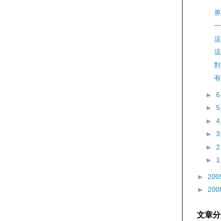
界
一
這
這
對
有
►
►
►
►
►
►
►
200
►
200
文章分