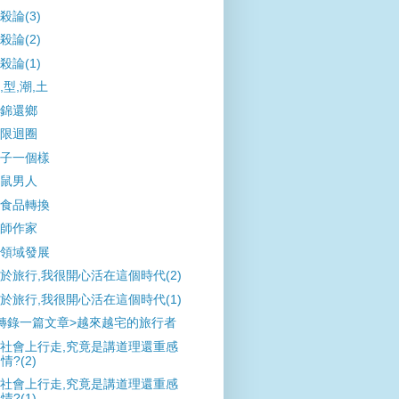
殺論(3)
殺論(2)
殺論(1)
,型,潮,土
錦還鄉
限迴圈
子一個樣
鼠男人
食品轉換
師作家
領域發展
於旅行,我很開心活在這個時代(2)
於旅行,我很開心活在這個時代(1)
轉錄一篇文章>越來越宅的旅行者
社會上行走,究竟是講道理還重感
情?(2)
社會上行走,究竟是講道理還重感
情?(1)