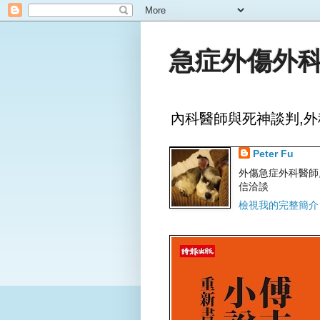
急症外傷外科
內科醫師與死神談判,外
Peter Fu
外傷急症外科醫師,文字
信洽談
檢視我的完整簡介