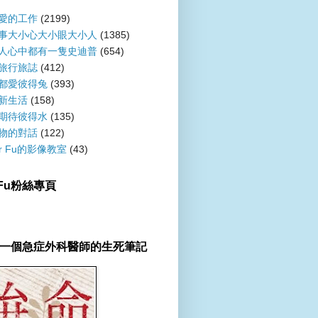
愛的工作
(2199)
事大小心大小眼大小人
(1385)
人心中都有一隻史迪普
(654)
旅行旅誌
(412)
都愛彼得兔
(393)
新生活
(158)
期待彼得水
(135)
物的對話
(122)
er Fu的影像教室
(43)
r Fu粉絲專頁
一個急症外科醫師的生死筆記