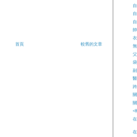
自
自
自
帥
衣
首頁
較舊的文章
無
父
袋
副
醫
跨
關
關
<
在
在