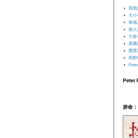
我熱
大小
每個
旅人
大家
美國
萬眾
與動
Pet
Pete
拚命：