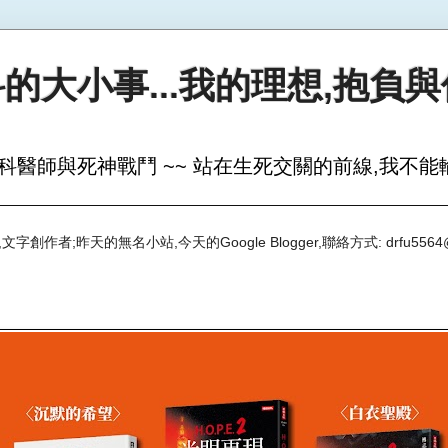
的大小事...我的理想,抱負
科醫師與死神戰鬥 ~~ 站在生死交關的前線,我不能輸
創作者;昨天的無名小站,今天的Google Blogger,聯絡方式: drfu5564