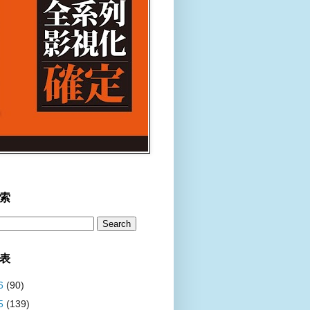
索
表
6
(90)
5
(139)