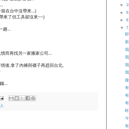
.
►
在台中沒帶來...)
►
帶來了但工具卻沒來~~)
►
▼
趟...
即
新
我
憤而再找另一家搬家公司...
我
我
情後,拿了內褲與襪子再趕回台北,
~
我
接
..
有
有
有
人
昨
今
有