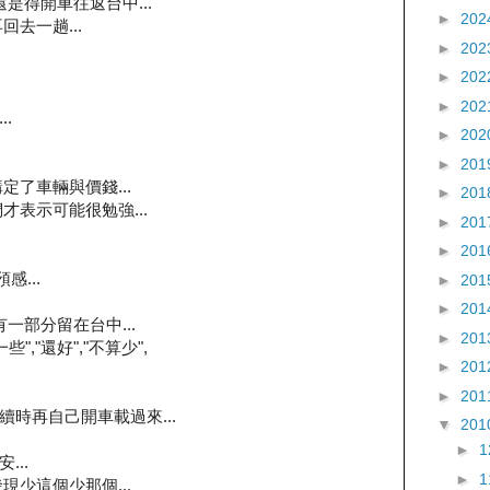
是得開車往返台中...
►
202
去一趟...
►
202
►
202
►
202
.
►
202
►
201
定了車輛與價錢...
►
201
才表示可能很勉強...
►
201
►
201
感...
►
201
►
201
一部分留在台中...
►
201
,"還好","不算少",
►
201
►
201
時再自己開車載過來...
▼
201
►
..
►
現少這個少那個...