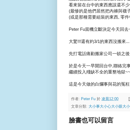
看來留在台中的東西應該還不少..
(最慘的是他們居然把內褲與襪子留
(或是那種需要組裝的東西, 零件
Peter Fu當機立斷決定今天回去一
大驚!!!還有約3/1的東西沒搬來...
先打電話痛勦搬家公司一頓之後,
於是今天一早開回台中,聯絡完事
繼續投入殘缺不全的重整地獄~
這是今天做的白爛事與花的冤枉錢.
作者:
Peter Fu
於
凌晨12:00
文章分類:
大小事大小心大小眼大小
臉書也可以留言