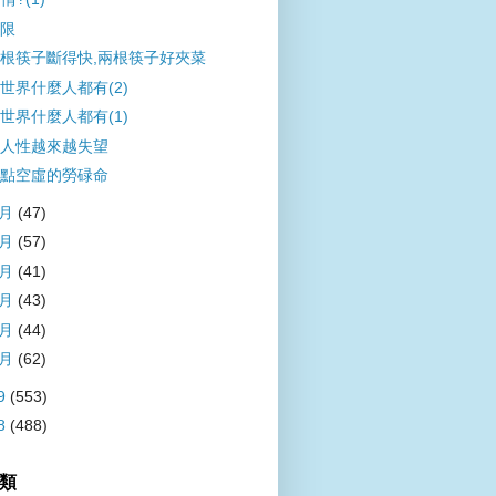
限
根筷子斷得快,兩根筷子好夾菜
世界什麼人都有(2)
世界什麼人都有(1)
人性越來越失望
點空虛的勞碌命
6月
(47)
5月
(57)
4月
(41)
3月
(43)
2月
(44)
1月
(62)
9
(553)
8
(488)
類