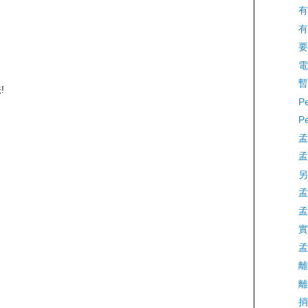
有
有
要
電
暫
!
P
P
孟
孟
另
孟
孟
實
孟
離
離
捎