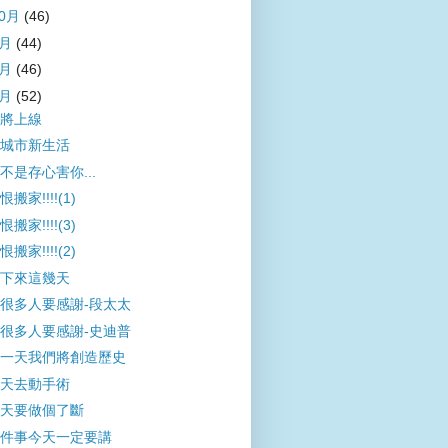
10月
(46)
9月
(44)
8月
(46)
7月
(52)
將上線
城市新生活
不是存心害你...
恨搬家!!!!(1)
恨搬家!!!!(3)
恨搬家!!!!(2)
下來這幾天
很多人要感謝-段太太
很多人要感謝-史迪普
一天我們將創造歷史
天去動手術
天要做個了斷
件事今天一定要講