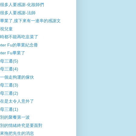
很多人要感謝-化妝師們
很多人要感謝-法師
畢業了,接下來有一連串的感謝文
視兒童
時都不能再吃韭菜了
eter Fu的畢業紀念冊
eter Fu畢業了
母三遷(5)
母三遷(4)
一個走狗運的傢伙
母三遷(3)
母三遷(2)
在是太令人意外了
母三遷(1)
別的聚餐第一波
別的情緒終究是要面對
來拖把先生的消息