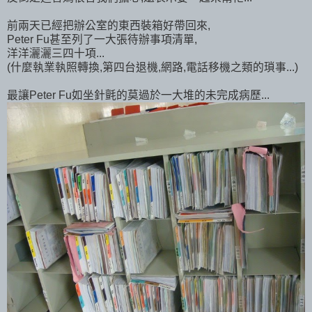
前兩天已經把辦公室的東西裝箱好帶回來,
Peter Fu甚至列了一大張待辦事項清單,
洋洋灑灑三四十項...
(什麼執業執照轉換,第四台退機,網路,電話移機之類的瑣事...)
最讓Peter Fu如坐針氈的莫過於一大堆的未完成病歷...