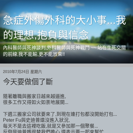
急症外傷外科的大小事...我
的理想,抱負與信念
內科醫師與死神談判,外科醫師與死神戰鬥 ~~ 站在生死交關
的前線,我不能輸,更不能放棄!!
2010年7月24日 星期六
今天要做個了斷
隨著離職與搬家日越來越逼進,
很多工作又得如火如荼地展開...
下週三搬家公司就要來了,到現在連打包都沒開始打包...
Peter Fu與史迪普還沒進入狀況,
每天不是去這裡吃飯,就是又參加那一個聚餐...
反倒是迪普媽很替我們擔心,還表示要一起來幫忙...