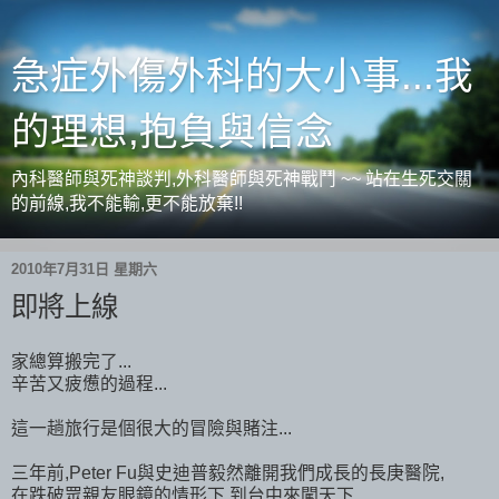
急症外傷外科的大小事...我
的理想,抱負與信念
內科醫師與死神談判,外科醫師與死神戰鬥 ~~ 站在生死交關
的前線,我不能輸,更不能放棄!!
2010年7月31日 星期六
即將上線
家總算搬完了...
辛苦又疲憊的過程...
這一趟旅行是個很大的冒險與賭注...
三年前,Peter Fu與史迪普毅然離開我們成長的長庚醫院,
在跌破眾親友眼鏡的情形下,到台中來闖天下...