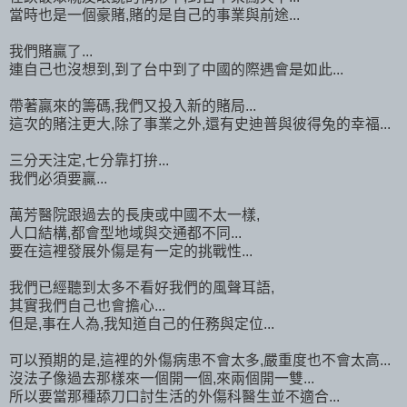
當時也是一個豪賭,賭的是自己的事業與前途...
我們賭贏了...
連自己也沒想到,到了台中到了中國的際遇會是如此...
帶著贏來的籌碼,我們又投入新的賭局...
這次的賭注更大,除了事業之外,還有史迪普與彼得兔的幸福...
三分天注定,七分靠打拚...
我們必須要贏...
萬芳醫院跟過去的長庚或中國不太一樣,
人口結構,都會型地域與交通都不同...
要在這裡發展外傷是有一定的挑戰性...
我們已經聽到太多不看好我們的風聲耳語,
其實我們自己也會擔心...
但是,事在人為,我知道自己的任務與定位...
可以預期的是,這裡的外傷病患不會太多,嚴重度也不會太高...
沒法子像過去那樣來一個開一個,來兩個開一雙...
所以要當那種舔刀口討生活的外傷科醫生並不適合...