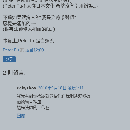
(是嗎?這兩個名詞是這樣用的嗎?)
(Peter Fu不太懂日本文化,希望沒有引用錯誤...)
不過如果跟病人說"我是治癒系醫師"...
感覺是滿酷的~~
(很有法師幫人補血的fu...)
事實上,Peter Fu是白爛系..............
Peter Fu
於
凌晨12:00
分享
2 則留言:
rickysboy
2010年9月18日 凌晨1:11
我光看到你標題就覺得你在玩網路遊戲嗎
治癒術→補血
這是法師的工作喔!!
回覆