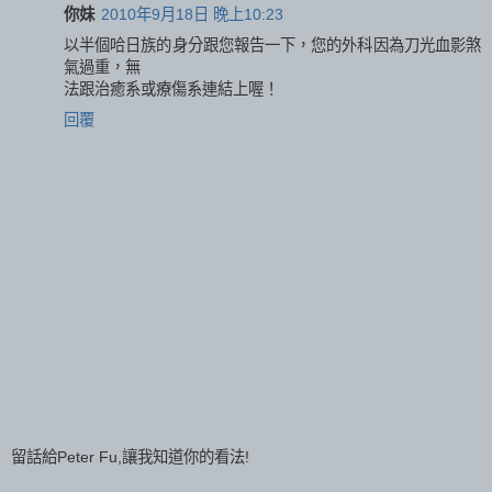
你妹
2010年9月18日 晚上10:23
以半個哈日族的身分跟您報告一下，您的外科因為刀光血影煞
氣過重，無
法跟治癒系或療傷系連結上喔！
回覆
留話給Peter Fu,讓我知道你的看法!