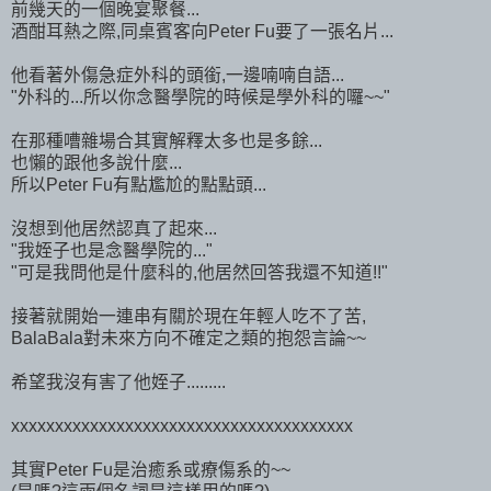
前幾天的一個晚宴聚餐...
酒酣耳熱之際,同桌賓客向Peter Fu要了一張名片...
他看著外傷急症外科的頭銜,一邊喃喃自語...
"外科的...所以你念醫學院的時候是學外科的囉~~"
在那種嘈雜場合其實解釋太多也是多餘...
也懶的跟他多說什麼...
所以Peter Fu有點尷尬的點點頭...
沒想到他居然認真了起來...
"我姪子也是念醫學院的..."
"可是我問他是什麼科的,他居然回答我還不知道!!"
接著就開始一連串有關於現在年輕人吃不了苦,
BalaBala對未來方向不確定之類的抱怨言論~~
希望我沒有害了他姪子.........
xxxxxxxxxxxxxxxxxxxxxxxxxxxxxxxxxxxxxxx
其實Peter Fu是治癒系或療傷系的~~