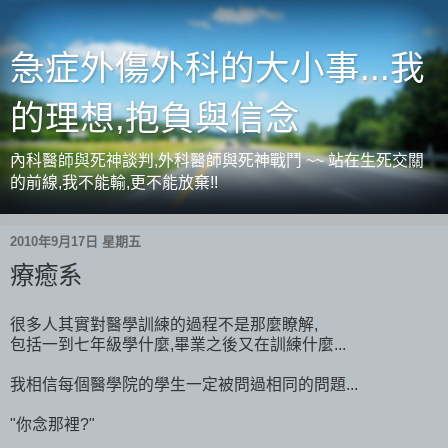
急症外傷外科的大小事...我
的理想,抱負與信念
內科醫師與死神談判,外科醫師與死神戰鬥 ~~ 站在生死交關
的前線,我不能輸,更不能放棄!!
2010年9月17日 星期五
療癒系
很多人其實對醫學訓練的過程不是那麼瞭解,
包括一到七年級學什麼,畢業之後又在訓練什麼...
我相信每個醫學院的學生一定被問過相同的問題...
"你念那裡?"