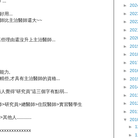
..
►
202
►
202
用...
師比主治醫師還大~~
►
202
►
202
►
202
些理由還沒升上主治醫師...
►
201
►
201
►
201
►
201
能力,
些,才具有主治醫師的資格...
►
201
►
201
覺得"研究員"這三個字有點弱...
►
201
►
201
師>研究員>總醫師>住院醫師>實習醫學生
►
201
...........
▼
201
►
xxxxxxxxxxxxx
►