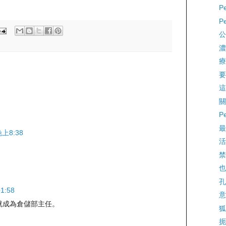
P
P
公
濃
療
要
這
關
P
最
上8:38
活
禁
也
孔
1:58
意
就成為倉儲部主任。
狐
扼