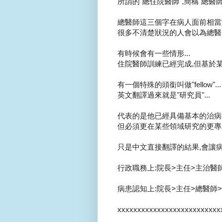
所謂的"總住院醫師",簡稱"總醫師".
總醫師這三個字在病人面前相當好
很多不清楚狀況的人會以為總醫
有時候會有一些情形...
住院醫師訓練已經完成,但基於某
有一個特殊的頭銜叫做"fellow"...
英文翻譯過來就是"研究員"...
代表的是他已經具備基本的治病
但必須更在某些領域研究的更專精
只是中文直接翻譯的結果,會讓病人
行政職務上:院長>主任>主治醫
病患認知上:院長>主任>總醫師>>其他人.
xxxxxxxxxxxxxxxxxxxxxxxxxx