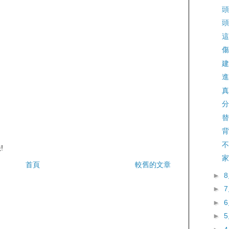
頭
頭
這
傷
建
進
真
分
替
背
不
!
家
首頁
較舊的文章
►
►
►
►