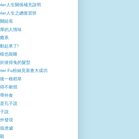
eter人生關係補充說明
eter人生之總復習班
關組長
厚的人情味
癒系
動起來了!
樣也能睡
於彼得兔的髮型
eter Fu粉絲見面會大成功
後一根稻草
得不耐煩
帶外食
是孔子說
子說
外發現
假虎威
殺