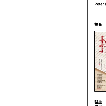
Pete
拚命：
醫生，