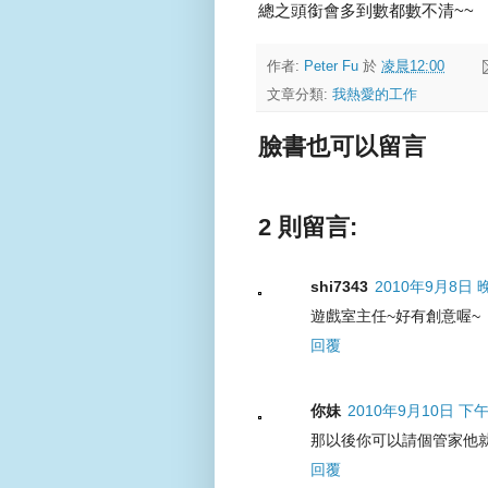
總之頭銜會多到數都數不清~~
作者:
Peter Fu
於
凌晨12:00
文章分類:
我熱愛的工作
臉書也可以留言
2 則留言:
shi7343
2010年9月8日 晚
遊戲室主任~好有創意喔~
回覆
你妹
2010年9月10日 下午
那以後你可以請個管家他
回覆