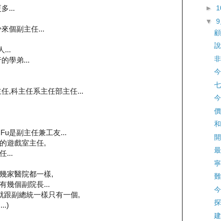
...
►
▼
個副主任...
顧
說
...
非
學弟...
今
七
,科主任系主任部主任...
今
價
和
 Fu是副主任兼工友...
開
的遊戲室主任,
最
..
寧
過的幾家醫院都一樣,
難
幾個副院長...
今
就跟副總統一樣只有一個,
探
.)
建