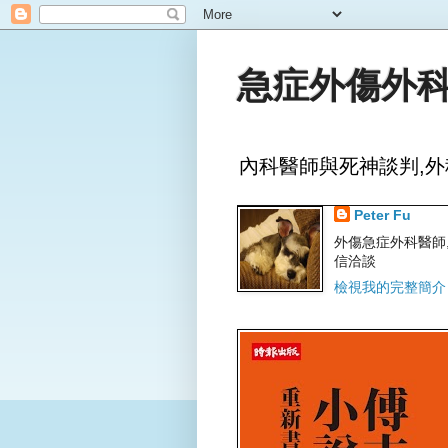
急症外傷外科
內科醫師與死神談判,外
Peter Fu
外傷急症外科醫師,文字
信洽談
檢視我的完整簡介