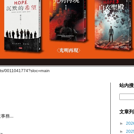
cts/0011041774?sloc=main
站內搜
文章列
務...
►
202
►
202