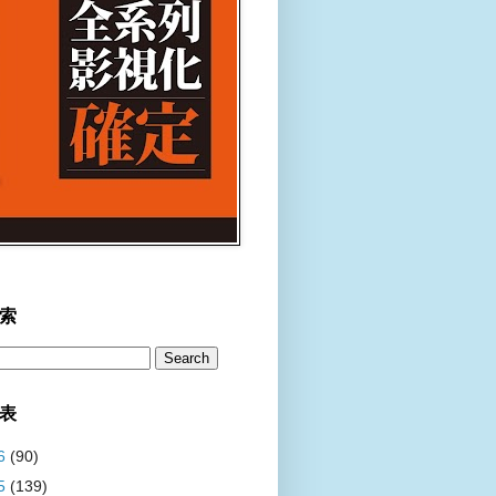
索
表
6
(90)
5
(139)