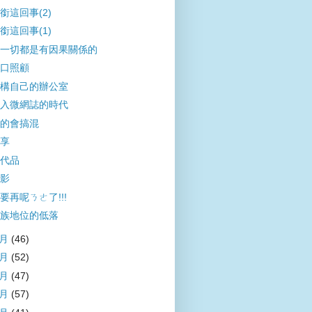
銜這回事(2)
銜這回事(1)
一切都是有因果關係的
口照顧
構自己的辦公室
入微網誌的時代
的會搞混
享
代品
影
要再呢ㄋㄜ了!!!
族地位的低落
8月
(46)
7月
(52)
6月
(47)
5月
(57)