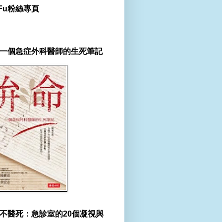
r Fu粉絲專頁
一個急症外科醫師的生死筆記
不醫死：急診室的20個凝視與