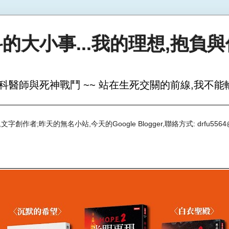
的大小事...我的理想,抱負
科醫師與死神戰鬥 ~~ 站在生死交關的前線,我不能輸
創作者;昨天的無名小站,今天的Google Blogger,聯絡方式: drfu5564