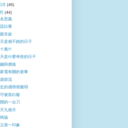
10月
(46)
9月
(44)
名思義
謊比賽
親非故
天是個不錯的日子
十萬!!!
天是什麼奇怪的日子
錢與價值
家電有關的衰事
源節流
近的感情很脆弱
可被當白癡
開的一台刀
天九個月
病論
立第一印象