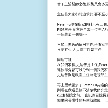
當了主治醫師之後,頭銜又會多更多
主任是大家都想追求的,要不至少來
Peter Fu現在所處的科只有三個人
剛好主任,副主任再加一位剛入行的
一個蘿蔔一個坑~~
再加上無數的病房主任,檢查室主任
只要有心,人人都可以是主任...
同理可証...
在我們家裡,史迪普是主任,Peter
連彼得兔都可以分到一個我們家
史迪普則是臥室主任兼電視部主任.
再上層就更多了,Peter Fu待
到現在我還是搞不清楚我們究竟有
(沒進醫院之前,一直以為副院長
如果院長掛掉的時候就繼位..........