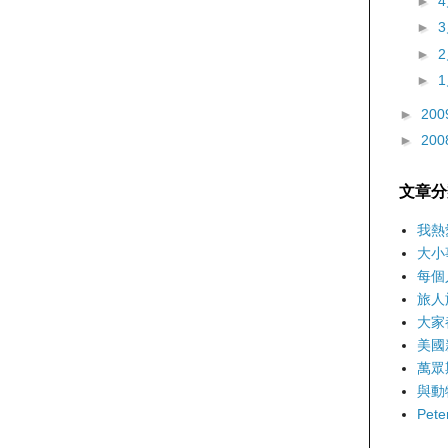
►
►
►
►
►
200
►
200
文章分
我熱
大小
每個
旅人
大家
美國
萬眾
與動
Pet