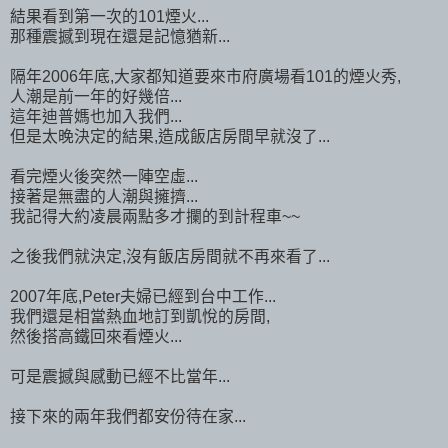
結果看到第一次的101煙火...
那種震撼到現在還是記憶猶新...
隔年2006年底,大家都知道要來市府廣場看101的煙火秀,
人潮是前一年的好幾倍...
這年迪普媽也加入我們...
但是太晚決定的結果,造成飯店房間早就沒了...
看完煙火後突然一陣空虛...
接著是無盡的人潮與擁擠...
我記得大約凌晨兩點多才攔的到計程車~~
之後我們就決定,沒有飯店房間就不再來看了...
2007年底,Peter夫婦已經到台中工作...
我們還是相當熱血地訂到凱悅的房間,
然後搭高鐵回來看煙火...
可是震撼與感動已經不比當年...
接下來的兩年我們都安份待在家...