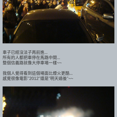
車子已經沒法子再前進...
所有的人都把車停在馬路中間...
整個信義路就像大停車場一樣~~
我個人覺得看到這個場面比煙火更酷...
感覺很像電影"2012"還是"明天過後"~~