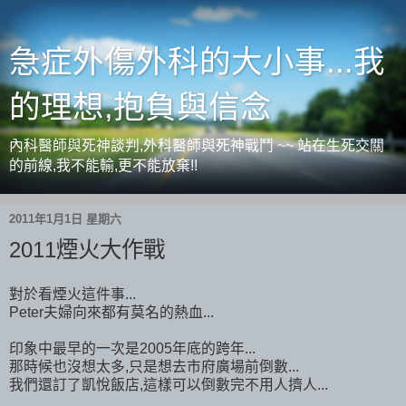
急症外傷外科的大小事...我
的理想,抱負與信念
內科醫師與死神談判,外科醫師與死神戰鬥 ~~ 站在生死交關
的前線,我不能輸,更不能放棄!!
2011年1月1日 星期六
2011煙火大作戰
對於看煙火這件事...
Peter夫婦向來都有莫名的熱血...
印象中最早的一次是2005年底的跨年...
那時候也沒想太多,只是想去市府廣場前倒數...
我們還訂了凱悅飯店,這樣可以倒數完不用人擠人...