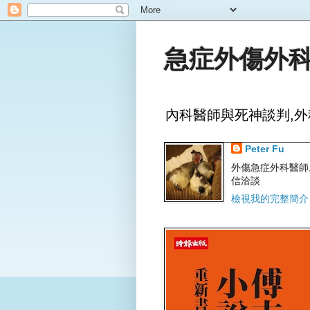
急症外傷外科
內科醫師與死神談判,外
Peter Fu
外傷急症外科醫師,文字
信洽談
檢視我的完整簡介