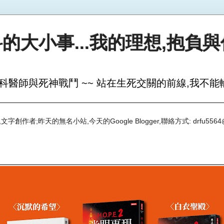
的大小事...我的理想,抱負
科醫師與死神戰鬥 ~~ 站在生死交關的前線,我不能輸
創作者;昨天的無名小站,今天的Google Blogger,聯絡方式: drfu5564