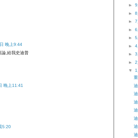
►
►
►
►
►
日 晚上9:44
►
背輿論,給我史迪普
►
►
▼
重
日 晚上11:41
迪
迪
迪
迪
迪
迪
5:20
迪