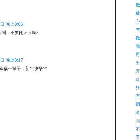
抵
啟
心
日 晚上8:06
布
新聞，不要刪＞＜嗚~
徹
我
再
日 晚上8:17
出
兔幸福一輩子，新年快樂^^
真
這
狂
有
網
還
因
不
天