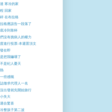
達 寒冷的家
程 回家
碎 在布拉格
拉格應該告一段落了
底冷到靠杯
們沒有挑病人的權力
度進行投票-本週置頂文
發在即
是把我嚇壞了
不是杞人憂天
熱
一些感慨
誌徵求代理人一名
沒出發就先開始旅行
小失大
適合驚喜
冷整孩子第二波