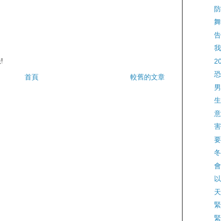
防
舞
告
我
!
2
恐
首頁
較舊的文章
男
生
意
害
要
冬
會
以
天
緊
緊