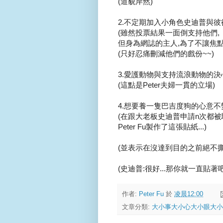
(道貌岸然)
2.不定期加入小角色史迪普與彼得
(雖然投票結果一面倒支持他們,
但身為網誌的主人,為了不讓焦點被
(只好忍痛刪減他們的戲份~~)
3.愛護動物與支持流浪動物的決心.
(這點是Peter夫婦一貫的立場)
4.想要養一隻巴吉度狗的心意不變.
(在跟大老板史迪普申請n次都被
Peter Fu製作了這張貼紙...)
(並表示在沒達到目的之前絕不撕
(史迪普:很好...那你就一直貼著吧
作者:
Peter Fu
於
凌晨12:00
文章分類:
大小事大小心大小眼大小