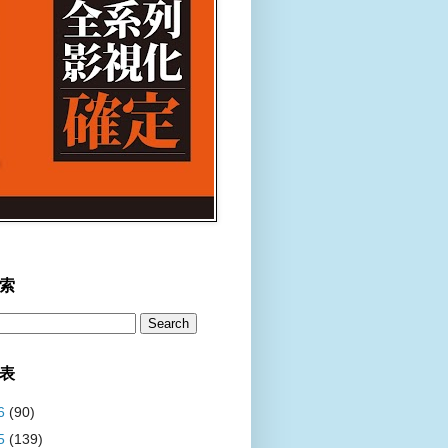
索
表
6
(90)
5
(139)