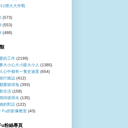
011煙火大作戰
0
(573)
9
(553)
8
(488)
類
愛的工作
(2199)
事大小心大小眼大小人
(1385)
人心中都有一隻史迪普
(654)
旅行旅誌
(412)
都愛彼得兔
(393)
新生活
(158)
期待彼得水
(135)
物的對話
(122)
er Fu的影像教室
(43)
r Fu粉絲專頁