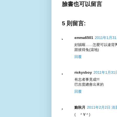
臉書也可以留言
5 則留言:
emma6501
2011年1月31
好賊喔.......怎麼可以違
跟彼得兔(滾地)
回覆
rickysboy
2011年1月31
有志者事竟成!!!
巴吉度總會出來的
回覆
鮑秋月
2011年2月2日 清晨
( ＾∀＾)