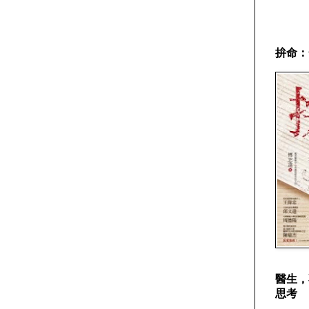
拚命：
醫生，
思考