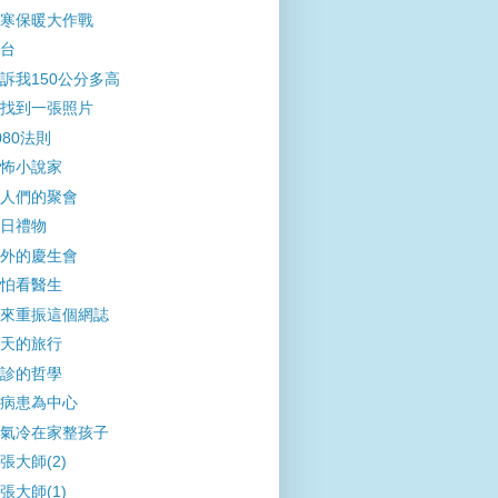
寒保暖大作戰
台
訴我150公分多高
找到一張照片
080法則
怖小說家
人們的聚會
日禮物
外的慶生會
怕看醫生
來重振這個網誌
天的旅行
診的哲學
病患為中心
氣冷在家整孩子
張大師(2)
張大師(1)