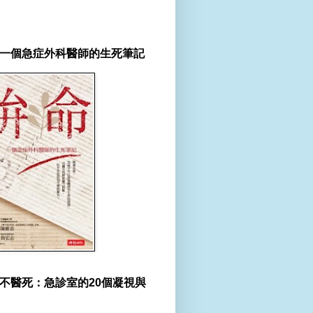
一個急症外科醫師的生死筆記
不醫死：急診室的20個凝視與