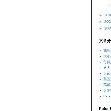
2
►
201
►
200
►
200
文章分
我熱
大小
每個
旅人
大家
美國
萬眾
與動
Pet
Pete