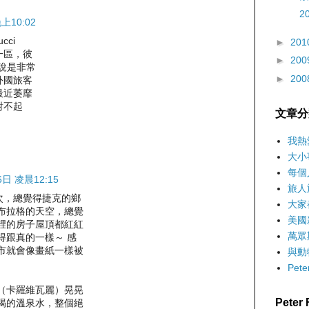
2
上10:02
ucci
►
201
一區，彼
►
200
可說是非常
►
200
外國旅客
最近萎靡
對不起
文章分
我熱
大小
每個
6日 凌晨12:15
旅人
次，總覺得捷克的鄉
大家
布拉格的天空，總覺
美國
裡的房子屋頂都紅紅
萬眾
得跟真的一樣～ 感
市就會像畫紙一樣被
與動
Pet
（卡羅維瓦麗）晃晃
Pete
喝的溫泉水，整個絕