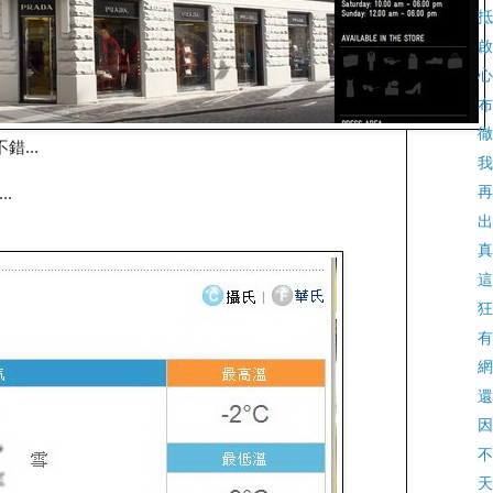
抵
啟
心
布
徹
...
我
再
.
出
真
這
狂
有
網
還
因
不
天