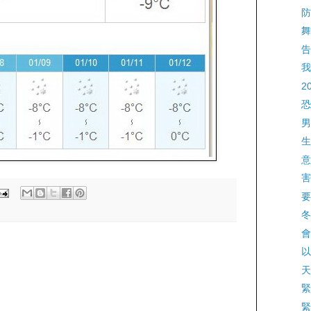
防
舞
告
我
2
恐
男
生
意
害
要
冬
會
以
天
緊
緊