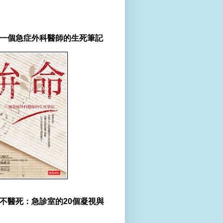
一個急症外科醫師的生死筆記
不醫死：急診室的20個凝視與