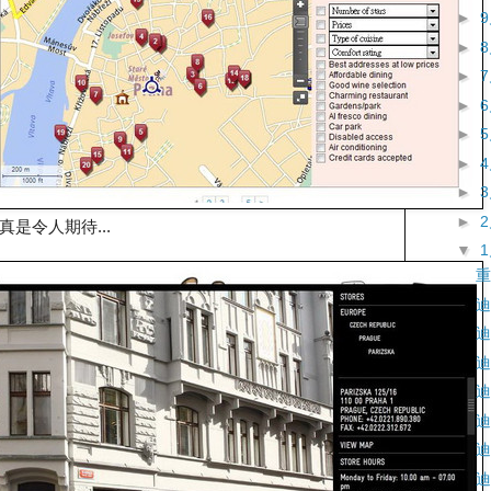
►
►
►
►
►
►
►
►
是令人期待...
▼
重
迪
迪
迪
迪
迪
迪
迪