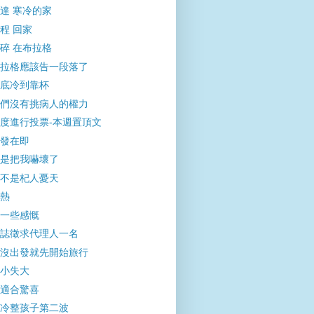
達 寒冷的家
程 回家
碎 在布拉格
拉格應該告一段落了
底冷到靠杯
們沒有挑病人的權力
度進行投票-本週置頂文
發在即
是把我嚇壞了
不是杞人憂天
熱
一些感慨
誌徵求代理人一名
沒出發就先開始旅行
小失大
適合驚喜
冷整孩子第二波