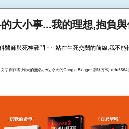
的大小事...我的理想,抱負
科醫師與死神戰鬥 ~~ 站在生死交關的前線,我不能輸
創作者;昨天的無名小站,今天的Google Blogger,聯絡方式: drfu5564