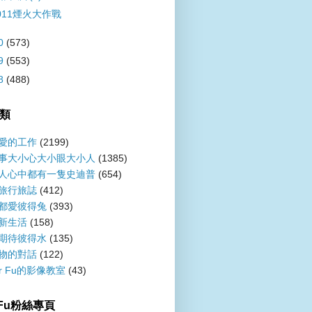
011煙火大作戰
0
(573)
9
(553)
8
(488)
類
愛的工作
(2199)
事大小心大小眼大小人
(1385)
人心中都有一隻史迪普
(654)
旅行旅誌
(412)
都愛彼得兔
(393)
新生活
(158)
期待彼得水
(135)
物的對話
(122)
er Fu的影像教室
(43)
r Fu粉絲專頁