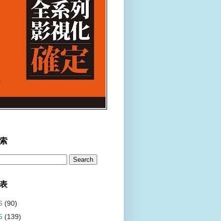
索
表
6
(90)
5
(139)