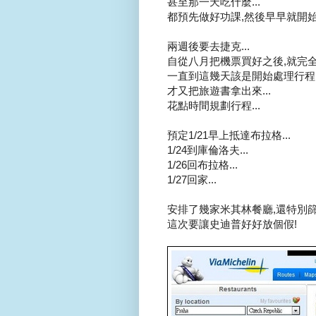
甚至那一天吃什麼...
都預先做好功課,然後早早就開始
兩週後要去捷克...
自從八月把機票買好之後,就完全不
一直到這幾天該是開始處理行程
才又把旅遊書拿出來...
花點時間規劃行程...
預定1/21早上抵達布拉格...
1/24到庫倫洛夫...
1/26回布拉格...
1/27回家...
安排了幾家米其林餐廳,還特別篩選
這次要讓史迪普好好放個假!