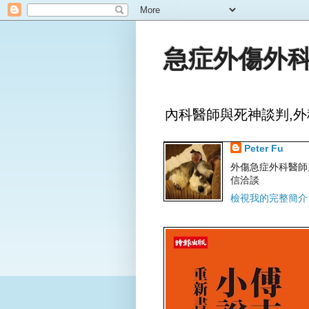
急症外傷外科
內科醫師與死神談判,外
Peter Fu
外傷急症外科醫師,文字
信洽談
檢視我的完整簡介