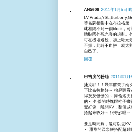
AN5608
2011年1月5日 晚
LV,Prada,YSL,Burberry,G
等名牌都集中在布拉格第
此相隔不到一個block，
體貼國外觀光客的規劃。
可在機場退稅，加上歐元
不振，此時不血拼，就太
自己了。
回覆
巴吉度的粉絲
2011年1月
捷克耶！！幾年前去了兩
下比布拉格好～ 抬起頭看
得灰灰髒髒的～ 庫倫洛夫
的～ 外牆的磚塊跟柱子畫
覺好像一離開KV，整個城
捲起來收好～ 很奇妙哩～
要是時間夠，還可以去KV
～ 甜甜的溫泉餅搭配超難