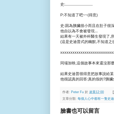
史:...........................
P:不知道了吧~~(得意)
史:因為胰臟很小而且在肚子很深
他自以為不會被發現...
結果有一天被外科醫生發現了,所以
(這是史迪普式的幽默,不知道之後
xxxxxxxxxxxxxxxxxxxxxxxxxx
同場加映,這個故事本來還沒那麼好
結果史迪普很得意把故事說給某
他很認真的回答:真的假的?胰臟
作者:
Peter Fu
於
凌晨12:00
文章分類:
每個人心中都有一隻史迪
臉書也可以留言