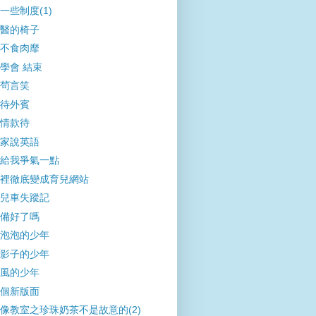
一些制度(1)
醫的椅子
不食肉靡
學會 結束
茍言笑
待外賓
情款待
家說英語
給我爭氣一點
裡徹底變成育兒網站
兒車失蹤記
備好了嗎
泡泡的少年
影子的少年
風的少年
個新版面
像教室之珍珠奶茶不是故意的(2)