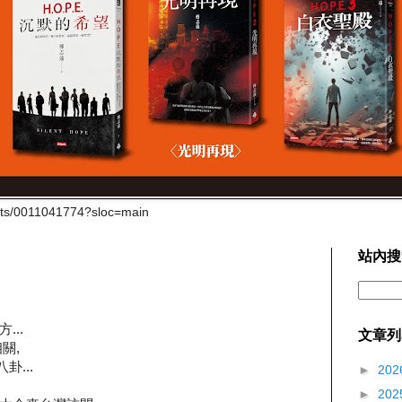
cts/0011041774?sloc=main
站內搜
..
文章列
關,
卦...
►
202
►
202