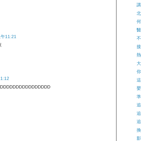
講
北
何
醫
午11:21
不
原
接
。
熱
大
你
1:12
這
DDDDDDDDDDDDDD
嬰
準
追
追
追
換
影