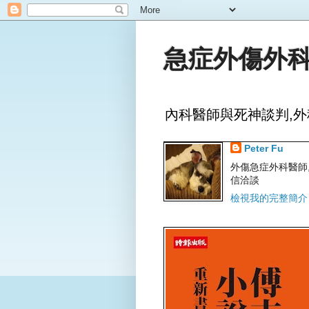
急症外傷外科
內科醫師與死神談判,外
Peter Fu
外傷急症外科醫師,文字
信洽談
檢視我的完整簡介