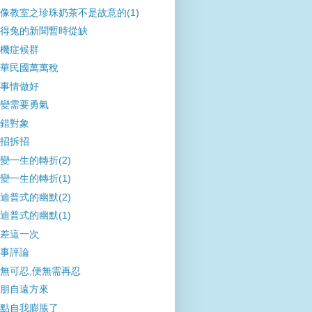
像教室之珍珠奶茶不是故意的(1)
得兔的新聞暫時從缺
機症候群
華民國萬萬稅
事情做好
變需要勇氣
錯對象
招拆招
變一生的轉折(2)
變一生的轉折(1)
迪普式的幽默(2)
迪普式的幽默(1)
差這一次
事評論
無可忍,便無需再忍
朋自遠方來
點自我膨脹了