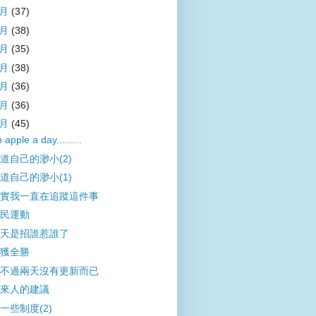
9月
(37)
8月
(38)
7月
(35)
6月
(38)
5月
(36)
4月
(36)
3月
(45)
 apple a day.........
道自己的渺小(2)
道自己的渺小(1)
實我一直在追蹤這件事
民運動
天是招誰惹誰了
獲全勝
不過兩天沒有更新而已
來人的建議
一些制度(2)