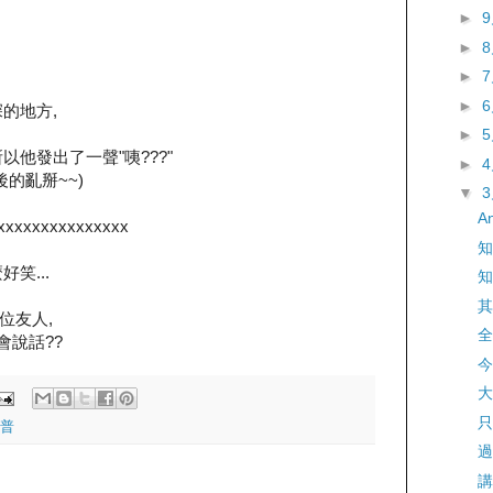
►
►
►
►
的地方,
►
他發出了一聲"咦???"
►
的亂掰~~)
▼
An
xxxxxxxxxxxxxxx
知
笑...
知
其
位友人,
全
會說話??
今
大
只
普
過
講