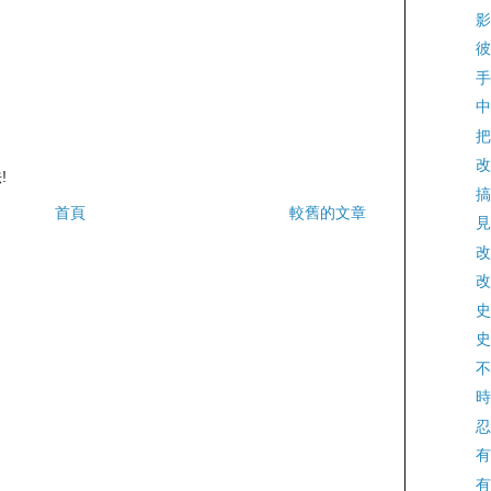
影
彼
手
中
把
改
!
搞
首頁
較舊的文章
見
改
改
史
史
不
時
忍
有
有