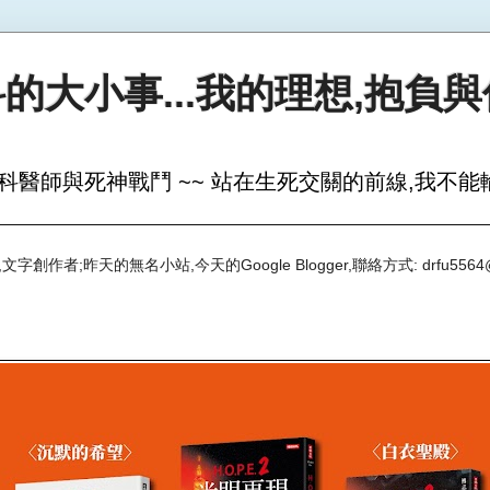
的大小事...我的理想,抱負
科醫師與死神戰鬥 ~~ 站在生死交關的前線,我不能輸
創作者;昨天的無名小站,今天的Google Blogger,聯絡方式: drfu5564