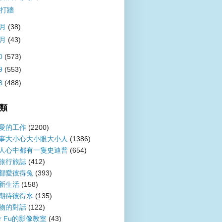
打牆
2月
(38)
1月
(43)
0
(573)
9
(553)
8
(488)
類
愛的工作
(2200)
事大小心大小眼大小人
(1386)
人心中都有一隻史迪普
(654)
旅行旅誌
(412)
都愛彼得兔
(393)
新生活
(158)
期待彼得水
(135)
物的對話
(122)
er Fu的影像教室
(43)