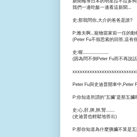
新聞報導日本的明星拉不拉多狗大
我們一邊吃飯一邊看這新聞...
史:那我問你,大介的爸爸是誰?
P:雅夫啊...寵物當家前一任的動物
(Peter Fu不假思索的回答,這有
史:喔.....................
(因為問不倒Peter Fu而不再說話
xxxxxxxxxxxxxxxxxxxxxxxxxx
Peter Fu與史迪普開車中,Peter 
P:你知道所謂的"五臟"是那五臟
史:心,肝,脾,肺,腎.......
(史迪普也輕鬆地答出)
P:那你知道為什麼胰臟不算是五