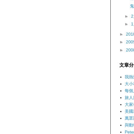
鬼
►
►
►
201
►
200
►
200
文章分
我熱
大小
每個
旅人
大家
美國
萬眾
與動
Pet