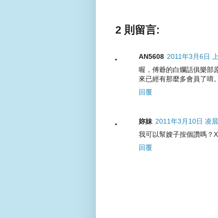
2 則留言:
AN5608
2011年3月6日 上
喔，傅爺的白爛話俱樂部
來已經有那麼多會員了唷
回覆
妳妹
2011年3月10日 凌晨
我可以幫嫂子按個讚嗎？XDD
回覆