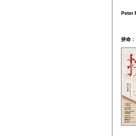
Pete
拚命：