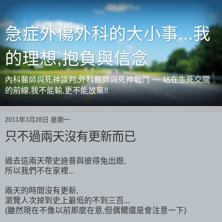
急症外傷外科的大小事...我
的理想,抱負與信念
內科醫師與死神談判,外科醫師與死神戰鬥 ~~ 站在生死交關
的前線,我不能輸,更不能放棄!!
2011年3月28日 星期一
只不過兩天沒有更新而已
過去這兩天帶史迪普與彼得兔出遊,
所以我們不在家裡...
兩天的時間沒有更新,
瀏覽人次掉到史上最低的不到三百...
(雖然現在不像以前那麼在意,但偶爾還是會注意一下)