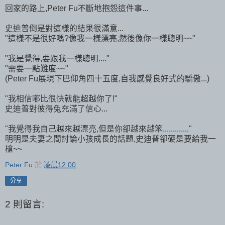
回家的路上,Peter Fu不斷地抱怨這件事...
史迪普倒是對這樣的結果很滿意...
"這樣不是很好嗎?像我一樣漂亮,然後像你一樣聰明~~"
"我是覺得,要跟我一樣聰明...."
"需要一點難度~~"
(Peter Fu展現下巴仰角四十五度,自我感覺良好式的驕傲...)
"我相信嘟比很快就能超越你了!"
史迪普對彼得兔充滿了信心...
"我覺得我自己越來越漂亮,但是你卻越來越笨............."
明明是夫妻之間討論小孩成長的話題,史迪普卻硬是要給我一
槍~~
Peter Fu
於
凌晨12:00
分享
2 則留言: