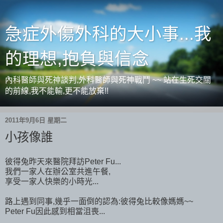
急症外傷外科的大小事...我
的理想,抱負與信念
內科醫師與死神談判,外科醫師與死神戰鬥 ~~ 站在生死交關
的前線,我不能輸,更不能放棄!!
2011年9月6日 星期二
小孩像誰
彼得兔昨天來醫院拜訪Peter Fu...
我們一家人在辦公室共進午餐,
享受一家人快樂的小時光...
路上遇到同事,幾乎一面倒的認為:彼得兔比較像媽媽~~
Peter Fu因此感到相當沮喪...