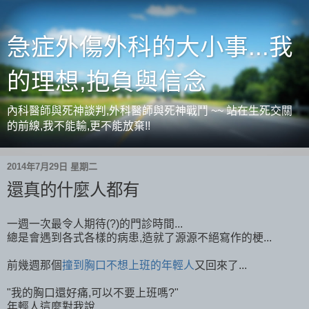
急症外傷外科的大小事...我
的理想,抱負與信念
內科醫師與死神談判,外科醫師與死神戰鬥 ~~ 站在生死交關
的前線,我不能輸,更不能放棄!!
2014年7月29日 星期二
還真的什麼人都有
一週一次最令人期待(?)的門診時間...
總是會遇到各式各樣的病患,造就了源源不絕寫作的梗...
前幾週那個
撞到胸口不想上班的年輕人
又回來了...
"我的胸口還好痛,可以不要上班嗎?"
年輕人這麼對我說...