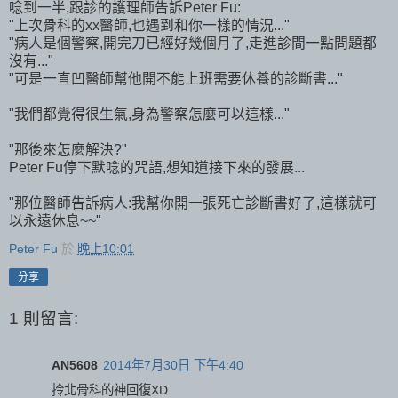
唸到一半,跟診的護理師告訴Peter Fu:
"上次骨科的xx醫師,也遇到和你一樣的情況..."
"病人是個警察,開完刀已經好幾個月了,走進診間一點問題都
沒有..."
"可是一直凹醫師幫他開不能上班需要休養的診斷書..."
"我們都覺得很生氣,身為警察怎麼可以這樣..."
"那後來怎麼解決?"
Peter Fu停下默唸的咒語,想知道接下來的發展...
"那位醫師告訴病人:我幫你開一張死亡診斷書好了,這樣就可
以永遠休息~~"
Peter Fu
於
晚上10:01
分享
1 則留言:
AN5608
2014年7月30日 下午4:40
拎北骨科的神回復XD