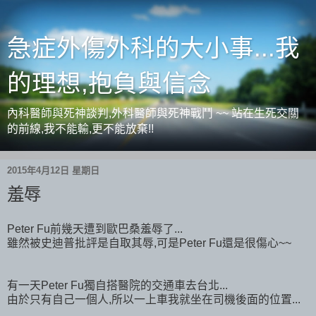
急症外傷外科的大小事...我
的理想,抱負與信念
內科醫師與死神談判,外科醫師與死神戰鬥 ~~ 站在生死交關
的前線,我不能輸,更不能放棄!!
2015年4月12日 星期日
羞辱
Peter Fu前幾天遭到歐巴桑羞辱了...
雖然被史迪普批評是自取其辱,可是Peter Fu還是很傷心~~
有一天Peter Fu獨自搭醫院的交通車去台北...
由於只有自己一個人,所以一上車我就坐在司機後面的位置...