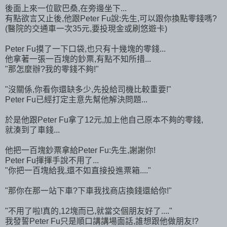
後面上來一位歐巴桑,在旁邊坐下...
有點欲言又止後,他跟Peter Fu說:先生,可以跟你換點零錢嗎?
(醫院的交通車一次35元,要投現金或刷悠遊卡)
Peter Fu摸了一下口袋,也只有十幾塊的零錢...
他拿著一張一百塊的鈔票,有點不知所措...
"那怎麼辦?我的零錢不夠!"
"沒關係,你看你還缺多少,先投給司機比較重要!"
Peter Fu已經打定主意先幫他解決問題...
於是他跟Peter Fu拿了12元,加上他自己原本不夠的零錢,
就湊到了車錢...
他把一百塊鈔票拿給Peter Fu:先生,謝謝你!
Peter Fu揮揮手說不用了...
"你把一百塊給我,還不如直接投進票箱...."
"那你在那一站下車?下車我找商店換錢還給你!"
"不用了啦!真的,12塊而已,就當交個朋友好了...."
我發誓Peter Fu只是順口講講場面話,誰想跟他做朋友!?