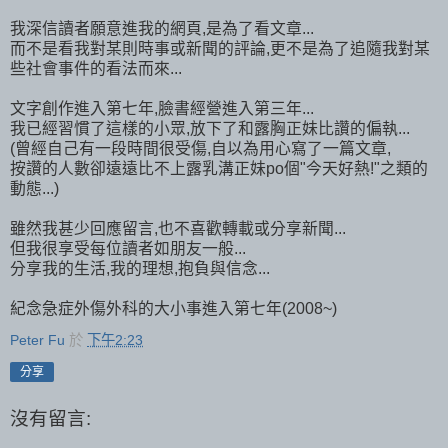
我深信讀者願意進我的網頁,是為了看文章...
而不是看我對某則時事或新聞的評論,更不是為了追隨我對某
些社會事件的看法而來...
文字創作進入第七年,臉書經營進入第三年...
我已經習慣了這樣的小眾,放下了和露胸正妹比讚的偏執...
(曾經自己有一段時間很受傷,自以為用心寫了一篇文章,
按讚的人數卻遠遠比不上露乳溝正妹po個"今天好熱!"之類的
動態...)
雖然我甚少回應留言,也不喜歡轉載或分享新聞...
但我很享受每位讀者如朋友一般...
分享我的生活,我的理想,抱負與信念...
紀念急症外傷外科的大小事進入第七年(2008~)
Peter Fu
於
下午2:23
分享
沒有留言: