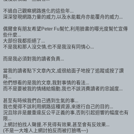
不過自己觀察網路進化的這些年...
深深發現網路力量的威力,以及水能載舟亦能覆舟的威力...
偶爾會有朋友希望Peter Fu幫忙,利用臉書的曝光度幫忙宣傳
些什麼...
大部份我都拒絕了...
不是我和那人沒交情,也不是我沒有同情心...
而是我必須對我的讀者負責...
當我的讀者點下文章內文,或很給面子地按了追蹤或按了讚
時...
他們想看的是我的文章,我對事情的看法...
而不是要被我的情緒給煽動,我也不該消費讀者的忠誠度...
甚至有時候我們自己遇到生氣的事...
我也覺得不該利用網路這種資源,來遂行自己的目的...
況且除非是嚴重違反公平正義的事,否則引起迴響的幅度也有
限...
上網討拍找人聲援,不見得有效果,甚至會有反效果...
(不是一大堆人上網討拍反而被打臉嗎~~)