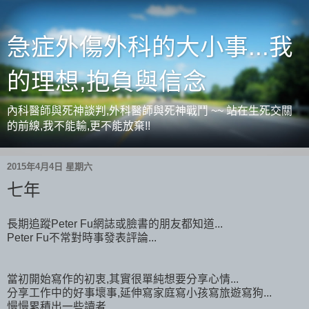
急症外傷外科的大小事...我
的理想,抱負與信念
內科醫師與死神談判,外科醫師與死神戰鬥 ~~ 站在生死交關
的前線,我不能輸,更不能放棄!!
2015年4月4日 星期六
七年
長期追蹤Peter Fu網誌或臉書的朋友都知道...
Peter Fu不常對時事發表評論...
當初開始寫作的初衷,其實很單純想要分享心情...
分享工作中的好事壞事,延伸寫家庭寫小孩寫旅遊寫狗...
慢慢累積出一些讀者...