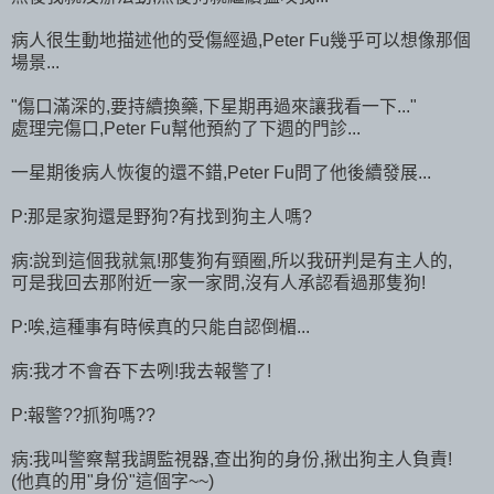
病人很生動地描述他的受傷經過,Peter Fu幾乎可以想像那個
場景...
"傷口滿深的,要持續換藥,下星期再過來讓我看一下..."
處理完傷口,Peter Fu幫他預約了下週的門診...
一星期後病人恢復的還不錯,Peter Fu問了他後續發展...
P:那是家狗還是野狗?有找到狗主人嗎?
病:說到這個我就氣!那隻狗有頸圈,所以我研判是有主人的,
可是我回去那附近一家一家問,沒有人承認看過那隻狗!
P:唉,這種事有時候真的只能自認倒楣...
病:我才不會吞下去咧!我去報警了!
P:報警??抓狗嗎??
病:我叫警察幫我調監視器,查出狗的身份,揪出狗主人負責!
(他真的用"身份"這個字~~)