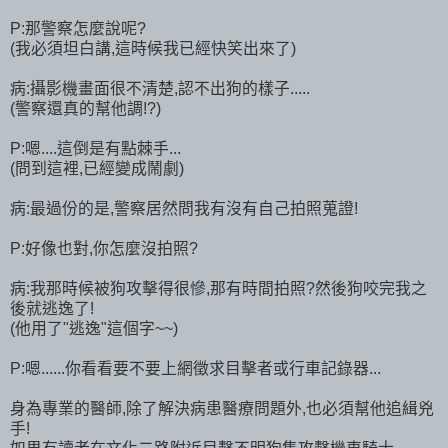
P:那警察怎麼說呢?
(我必須坦白講,這時候我已經快笑出來了)
病:攝影機畫面很不清楚,認不出狗的樣子.....
(警察還真的幫他調!?)
P:嗯....這倒是有點棘手...
(問到這裡,已經變成鬧劇)
病:最過份的是,警察居然問我有沒有自己拍照蒐證!
P:好像也對,你怎麼沒拍照?
病:我那時候被狗攻擊得很慘,那有時間拍照?然後狗咬完我之
後就逃逸了!
(他用了"逃逸"這個字~~)
P:嗯......你看看要不要上網徵求目擊者或行車記錄器...
身為專業的醫師,除了解決病患醫療問題外,也必須幫他追緝兇
手!