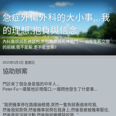
急症外傷外科的大小事...我
的理想,抱負與信念
內科醫師與死神談判,外科醫師與死神戰鬥 ~~ 站在生死交關
的前線,我不能輸,更不能放棄!!
2015年5月3日 星期日
協助辦案
門診來了個全身是傷的中年人...
Peter Fu一邊幫他診視傷口,一邊問他發生了什麼事...
"我把機車停在路邊抽根煙,突然一隻狗就衝過來咬我,
然後我就跌倒,然後機車就倒在我身上,然後我被被機車壓住,
然後我就沒辦法動,然後狗就繼續猛咬我..."